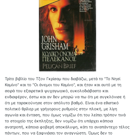
Τρίτο βιβλίο του Τζον Γκρίσαμ που διαβάζω, μετά το "Το Νησί
Καμίνο" και το "Οι άνεμοι του Καμίνο", και ήταν και αυτό με τη
σειρά του εξαιρετικά ψυχαγωγικό, ευκολοδιάβαστο και
ενδιαφέρον, έστω και αν δεν μπορώ να πω ότι με συγκλόνισε ή
ότι με ταρακούνησε στον απόλυτο βαθμό. Είναι ένα εθιστικό
πολιτικό θρίλερ με γρήγορους ρυθμούς στην πλοκή, με λίγη
αγωνία και ένταση, που όμως νομίζω ότι του λείπει τρόπον τινά
το στοιχείο της έκπληξης, δεν νομίζω ότι υπάρχει κάποια
ανατροπή, κάποια φοβερή αποκάλυψη, κάτι το αναπάντεχο τέλος
πάντων, που να ξαφνιάσει τον αναγνώστη. Όμως δεν το