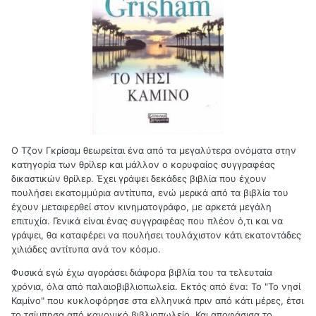
Ο Τζον Γκρίσαμ θεωρείται ένα από τα μεγαλύτερα ονόματα στην
κατηγορία των θρίλερ και μάλλον ο κορυφαίος συγγραφέας
δικαστικών θρίλερ. Έχει γράψει δεκάδες βιβλία που έχουν
πουλήσει εκατομμύρια αντίτυπα, ενώ μερικά από τα βιβλία του
έχουν μεταφερθεί στον κινηματογράφο, με αρκετά μεγάλη
επιτυχία. Γενικά είναι ένας συγγραφέας που πλέον ό,τι και να
γράψει, θα καταφέρει να πουλήσει τουλάχιστον κάτι εκατοντάδες
χιλιάδες αντίτυπα ανά τον κόσμο.
Φυσικά εγώ έχω αγοράσει διάφορα βιβλία του τα τελευταία
χρόνια, όλα από παλαιοβιβλιοπωλεία. Εκτός από ένα: Το "Το νησί
Καμίνο" που κυκλοφόρησε στα ελληνικά πριν από κάτι μέρες, έτσι
το τσίμπησα από κανονικό βιβλιοπωλείο. Και αποφάσισα το