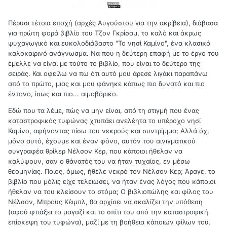
Πέρυσι τέτοια εποχή (αρχές Αυγούστου για την ακρίβεια), διάβασα
για πρώτη φορά βιβλίο του Τζον Γκρίσαμ, το καλό και άκρως
ψυχαγωγικό και ευκολοδιάβαστο "Το νησί Καμίνο", ένα κλασικό
καλοκαιρινό ανάγνωσμα. Να που η δεύτερη επαφή με το έργο του
έμελλε να είναι με τούτο το βιβλίο, που είναι το δεύτερο της
σειράς. Και οφείλω να πω ότι αυτό μου άρεσε λιγάκι παραπάνω
από το πρώτο, μιας και μου φάνηκε κάπως πιο δυνατό και πιο
έντονο, ίσως και πιο... αιμοβόρικο.
Εδώ που τα λέμε, πώς να μην είναι, από τη στιγμή που ένας
καταστροφικός τυφώνας χτυπάει ανελέητα το υπέροχο νησί
Καμίνο, αφήνοντας πίσω του νεκρούς και συντρίμμια; Αλλά όχι
μόνο αυτό, έχουμε και έναν φόνο, αυτόν του αινιγματικού
συγγραφέα θρίλερ Νέλσον Κερ, που κάποιοι ήθελαν να
καλύψουν, σαν ο θάνατός του να ήταν τυχαίος, εν μέσω
θεομηνίας. Ποιος, όμως, ήθελε νεκρό τον Νέλσον Κερ; Άραγε, το
βιβλίο που μόλις είχε τελειώσει, να ήταν ένας λόγος που κάποιοι
ήθελαν να του κλείσουν το στόμα; Ο βιβλιοπώλης και φίλος του
Νέλσον, Μπρους Κέιμπλ, θα αρχίσει να σκαλίζει την υπόθεση
(αφού φτιάξει το μαγαζί και το σπίτι του από την καταστροφική
επίσκεψη του τυφώνα), μαζί με τη βοήθεια κάποιων φίλων του.