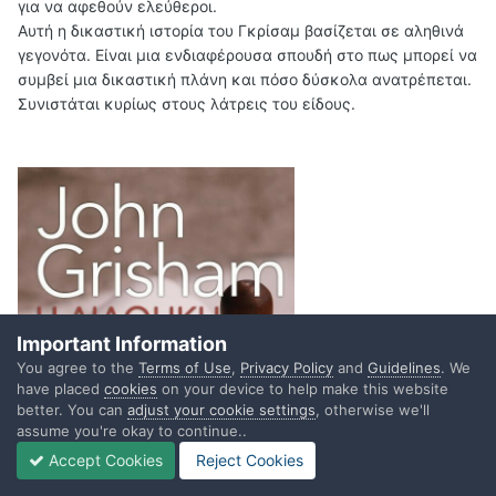
για να αφεθούν ελεύθεροι.
Αυτή η δικαστική ιστορία του Γκρίσαμ βασίζεται σε αληθινά
γεγονότα. Είναι μια ενδιαφέρουσα σπουδή στο πως μπορεί να
συμβεί μια δικαστική πλάνη και πόσο δύσκολα ανατρέπεται.
Συνιστάται κυρίως στους λάτρεις του είδους.
Important Information
You agree to the
Terms of Use
,
Privacy Policy
and
Guidelines
. We
have placed
cookies
on your device to help make this website
better. You can
adjust your cookie settings
, otherwise we'll
assume you're okay to continue..
Accept Cookies
Reject Cookies