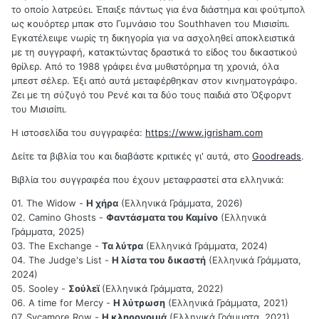
το οποίο λατρεύει. Έπαιξε πάντως για ένα διάστημα και φούτμπολ
ως κουόρτερ μπακ στο Γυμνάσιο του Southhaven του Μισισίπι.
Εγκατέλειψε νωρίς τη δικηγορία για να ασχοληθεί αποκλειστικά
με τη συγγραφή, κατακτώντας δραστικά το είδος του δικαστικού
θρίλερ. Από το 1988 γράφει ένα μυθιστόρημα τη χρονιά, όλα
μπεστ σέλερ. Έξι από αυτά μεταφέρθηκαν στον κινηματογράφο.
Ζει με τη σύζυγό του Ρενέ και τα δύο τους παιδιά στο Όξφορντ
του Μισισίπι.
Η ιστοσελίδα του συγγραφέα:
https://www.jgrisham.com
Δείτε τα βιβλία του και διαβάστε κριτικές γι' αυτά, στο
Goodreads
.
Βιβλία του συγγραφέα που έχουν μεταφραστεί στα ελληνικά:
01. The Widow -
Η χήρα
(Ελληνικά Γράμματα, 2026)
02. Camino Ghosts -
Φαντάσματα του Καμίνο
(Ελληνικά
Γράμματα, 2025)
03. The Exchange -
Τα λύτρα
(Ελληνικά Γράμματα, 2024)
04. The Judge's List -
Η λίστα του δικαστή
(Ελληνικά Γράμματα,
2024)
05. Sooley -
Σούλεϊ
(Ελληνικά Γράμματα, 2022)
06. A time for Mercy -
Η λύτρωση
(Ελληνικά Γράμματα, 2021)
07. Sycamore Row -
Η κληρονομιά
(Ελληνικά Γράμματα, 2021),