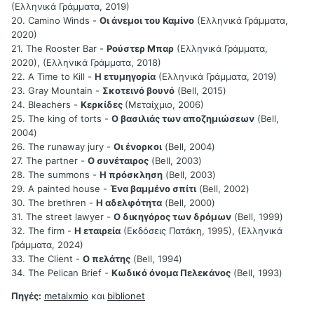
(Ελληνικά Γράμματα, 2019)
20. Camino Winds -
Οι άνεμοι του Καμίνο
(Ελληνικά Γράμματα,
2020)
21. The Rooster Bar -
Ρούστερ Μπαρ
(Ελληνικά Γράμματα,
2020), (Ελληνικά Γράμματα, 2018)
22. A Time to Kill -
Η ετυμηγορία
(Ελληνικά Γράμματα, 2019)
23. Gray Mountain -
Σκοτεινό βουνό
(Bell, 2015)
24. Bleachers -
Κερκίδες
(Μεταίχμιο, 2006)
25. The king of torts -
Ο βασιλιάς των αποζημιώσεων
(Bell,
2004)
26. The runaway jury -
Οι ένορκοι
(Bell, 2004)
27. The partner -
Ο συνέταιρος
(Bell, 2003)
28. The summons -
Η πρόσκληση
(Bell, 2003)
29. A painted house -
Ένα βαμμένο σπίτι
(Bell, 2002)
30. The brethren -
Η αδελφότητα
(Bell, 2000)
31. The street lawyer -
Ο δικηγόρος των δρόμων
(Bell, 1999)
32. The firm -
Η εταιρεία
(Εκδόσεις Πατάκη, 1995), (Ελληνικά
Γράμματα, 2024)
33. The Client -
Ο πελάτης
(Bell, 1994)
34. The Pelican Brief -
Κωδικό όνομα Πελεκάνος
(Bell, 1993)
Πηγές:
metaixmio
και
biblionet