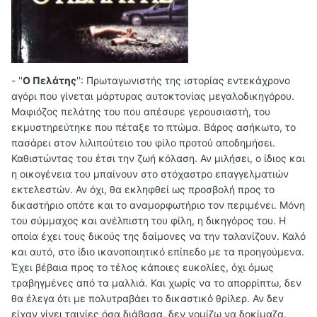
-
''
Ο Πελάτης
'': Πρωταγωνιστής της ιστορίας εντεκάχρονο
αγόρι που γίνεται μάρτυρας αυτοκτονίας μεγαλοδικηγόρου.
Μαφιόζος πελάτης του που απέσυρε γερουσιαστή, του
εκμυστηρεύτηκε που πέταξε το πτώμα. Βάρος ασήκωτο, το
πασάρει στον λιλιπούτειο του φίλο προτού αποδημήσει.
Καθιστώντας του έτσι την ζωή κόλαση. Αν μιλήσει, ο ίδιος και
η οικογένεια του μπαίνουν στο στόχαστρο επαγγελματιών
εκτελεστών. Αν όχι, θα εκληφθεί ως προσβολή προς το
δικαστήριο οπότε και το αναμορφωτήριο τον περιμένει. Μόνη
του σύμμαχος και ανέλπιστη του φίλη, η δικηγόρος του. Η
οποία έχει τους δικούς της δαίμονες να την ταλανίζουν. Καλό
και αυτό, στο ίδιο ικανοποιητικό επίπεδο με τα προηγούμενα.
Έχει βέβαια προς το τέλος κάποιες ευκολίες, όχι όμως
τραβηγμένες από τα μαλλιά. Και χωρίς να το απορρίπτω, δεν
θα έλεγα ότι με πολυτραβάει το δικαστικό θρίλερ. Αν δεν
είχαν γίνει ταινίες όσα διάβασα, δεν νομίζω να δοκίμαζα.