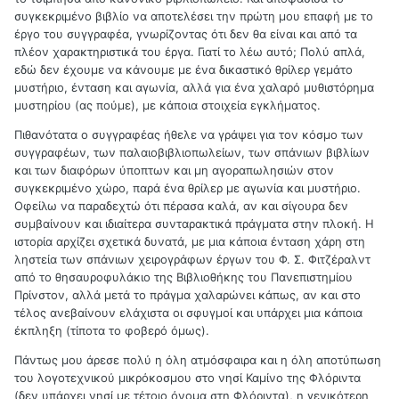
συγκεκριμένο βιβλίο να αποτελέσει την πρώτη μου επαφή με το
έργο του συγγραφέα, γνωρίζοντας ότι δεν θα είναι και από τα
πλέον χαρακτηριστικά του έργα. Γιατί το λέω αυτό; Πολύ απλά,
εδώ δεν έχουμε να κάνουμε με ένα δικαστικό θρίλερ γεμάτο
μυστήριο, ένταση και αγωνία, αλλά για ένα χαλαρό μυθιστόρημα
μυστηρίου (ας πούμε), με κάποια στοιχεία εγκλήματος.
Πιθανότατα ο συγγραφέας ήθελε να γράψει για τον κόσμο των
συγγραφέων, των παλαιοβιβλιοπωλείων, των σπάνιων βιβλίων
και των διαφόρων ύποπτων και μη αγοραπωλησιών στον
συγκεκριμένο χώρο, παρά ένα θρίλερ με αγωνία και μυστήριο.
Οφείλω να παραδεχτώ ότι πέρασα καλά, αν και σίγουρα δεν
συμβαίνουν και ιδιαίτερα συνταρακτικά πράγματα στην πλοκή. Η
ιστορία αρχίζει σχετικά δυνατά, με μια κάποια ένταση χάρη στη
ληστεία των σπάνιων χειρογράφων έργων του Φ. Σ. Φιτζέραλντ
από το θησαυροφυλάκιο της Βιβλιοθήκης του Πανεπιστημίου
Πρίνστον, αλλά μετά το πράγμα χαλαρώνει κάπως, αν και στο
τέλος ανεβαίνουν ελάχιστα οι σφυγμοί και υπάρχει μια κάποια
έκπληξη (τίποτα το φοβερό όμως).
Πάντως μου άρεσε πολύ η όλη ατμόσφαιρα και η όλη αποτύπωση
του λογοτεχνικού μικρόκοσμου στο νησί Καμίνο της Φλόριντα
(δεν υπάρχει νησί με τέτοιο όνομα στη Φλόριντα), η γενικότερη