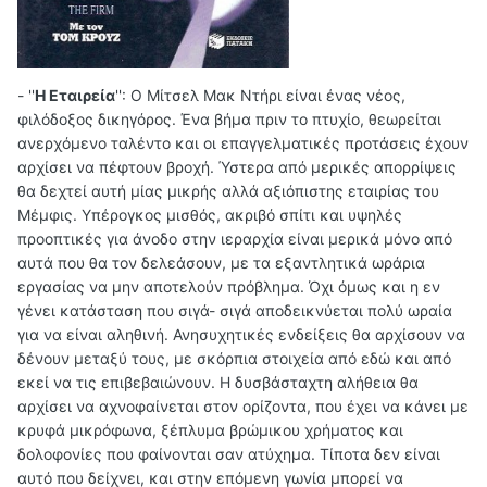
-
''
Η Εταιρεία
'':
Ο Μίτσελ Μακ Ντήρι είναι ένας νέος,
φιλόδοξος δικηγόρος. Ένα βήμα πριν το πτυχίο, θεωρείται
ανερχόμενο ταλέντο και οι επαγγελματικές προτάσεις έχουν
αρχίσει να πέφτουν βροχή. Ύστερα από μερικές απορρίψεις
θα δεχτεί αυτή μίας μικρής αλλά αξιόπιστης εταιρίας του
Μέμφις. Υπέρογκος μισθός, ακριβό σπίτι και υψηλές
προοπτικές για άνοδο στην ιεραρχία είναι μερικά μόνο από
αυτά που θα τον δελεάσουν, με τα εξαντλητικά ωράρια
εργασίας να μην αποτελούν πρόβλημα. Όχι όμως και η εν
γένει κατάσταση που σιγά- σιγά αποδεικνύεται πολύ ωραία
για να είναι αληθινή. Ανησυχητικές ενδείξεις θα αρχίσουν να
δένουν μεταξύ τους, με σκόρπια στοιχεία από εδώ και από
εκεί να τις επιβεβαιώνουν. Η δυσβάσταχτη αλήθεια θα
αρχίσει να αχνοφαίνεται στον ορίζοντα, που έχει να κάνει με
κρυφά μικρόφωνα, ξέπλυμα βρώμικου χρήματος και
δολοφονίες που φαίνονται σαν ατύχημα. Τίποτα δεν είναι
αυτό που δείχνει, και στην επόμενη γωνία μπορεί να