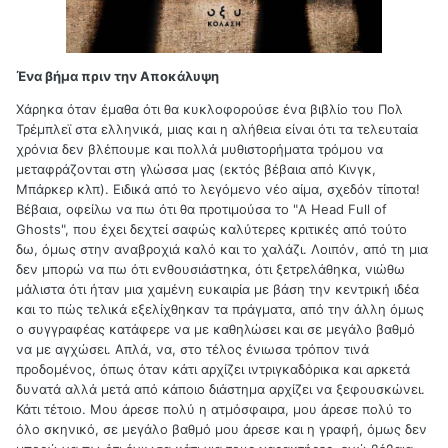
Ένα βήμα πριν την Αποκάλυψη
Χάρηκα όταν έμαθα ότι θα κυκλοφορούσε ένα βιβλίο του Πολ
Τρέμπλεϊ στα ελληνικά, μιας και η αλήθεια είναι ότι τα τελευταία
χρόνια δεν βλέπουμε και πολλά μυθιστορήματα τρόμου να
μεταφράζονται στη γλώσσα μας (εκτός βέβαια από Κινγκ,
Μπάρκερ κλπ). Ειδικά από το λεγόμενο νέο αίμα, σχεδόν τίποτα!
Βέβαια, οφείλω να πω ότι θα προτιμούσα το "A Head Full of
Ghosts", που έχει δεχτεί σαφώς καλύτερες κριτικές από τούτο
δω, όμως στην αναβροχιά καλό και το χαλάζι. Λοιπόν, από τη μια
δεν μπορώ να πω ότι ενθουσιάστηκα, ότι ξετρελάθηκα, νιώθω
μάλιστα ότι ήταν μια χαμένη ευκαιρία με βάση την κεντρική ιδέα
και το πώς τελικά εξελίχθηκαν τα πράγματα, από την άλλη όμως
ο συγγραφέας κατάφερε να με καθηλώσει και σε μεγάλο βαθμό
να με αγχώσει. Απλά, να, στο τέλος ένιωσα τρόπον τινά
προδομένος, όπως όταν κάτι αρχίζει ιντριγκαδόρικα και αρκετά
δυνατά αλλά μετά από κάποιο διάστημα αρχίζει να ξεφουσκώνει.
Κάτι τέτοιο. Μου άρεσε πολύ η ατμόσφαιρα, μου άρεσε πολύ το
όλο σκηνικό, σε μεγάλο βαθμό μου άρεσε και η γραφή, όμως δεν