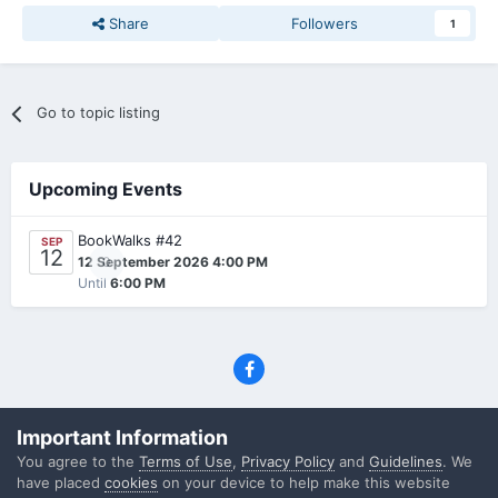
Share
Followers
1
Go to topic listing
Upcoming Events
BookWalks #42
SEP
12
0
12 September 2026 4:00 PM
Until
6:00 PM
Privacy Policy
Contact Us
Cookies
Important Information
(C) SFF.gr, All rights reserved
You agree to the
Terms of Use
,
Privacy Policy
and
Guidelines
. We
Powered by Invision Community
have placed
cookies
on your device to help make this website