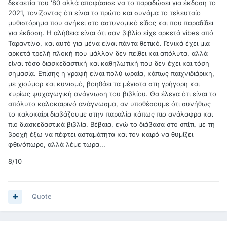
δεκαετία του '80 αλλά αποφάσισε να το παραδώσει για έκδοση το
2021, τονίζοντας ότι είναι το πρώτο και συνάμα το τελευταίο
μυθιστόρημα που ανήκει στο αστυνομικό είδος και που παραδίδει
για έκδοση. Η αλήθεια είναι ότι σαν βιβλίο είχε αρκετά vibes από
Ταραντίνο, και αυτό για μένα είναι πάντα θετικό. Γενικά έχει μια
αρκετά τρελή πλοκή που μάλλον δεν πείθει και απόλυτα, αλλά
είναι τόσο διασκεδαστική και καθηλωτική που δεν έχει και τόση
σημασία. Επίσης η γραφή είναι πολύ ωραία, κάπως παιχνιδιάρικη,
με χιούμορ και κυνισμό, βοηθάει τα μέγιστα στη γρήγορη και
κυρίως ψυχαγωγική ανάγνωση του βιβλίου. Θα έλεγα ότι είναι το
απόλυτο καλοκαιρινό ανάγνωσμα, αν υποθέσουμε ότι συνήθως
το καλοκαίρι διαβάζουμε στην παραλία κάπως πιο ανάλαφρα και
πιο διασκεδαστικά βιβλία. Βέβαια, εγώ το διάβασα στο σπίτι, με τη
βροχή έξω να πέφτει ασταμάτητα και τον καιρό να θυμίζει
φθινόπωρο, αλλά λέμε τώρα...
8/10
Quote