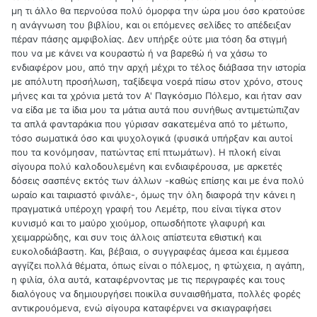
μη τι άλλο θα περνούσα πολύ όμορφα την ώρα μου όσο κρατούσε
η ανάγνωση του βιβλίου, και οι επόμενες σελίδες το απέδειξαν
πέραν πάσης αμφιβολίας. Δεν υπήρξε ούτε μια τόση δα στιγμή
που να με κάνει να κουραστώ ή να βαρεθώ ή να χάσω το
ενδιαφέρον μου, από την αρχή μέχρι το τέλος διάβασα την ιστορία
με απόλυτη προσήλωση, ταξίδεψα νοερά πίσω στον χρόνο, στους
μήνες και τα χρόνια μετά τον Α' Παγκόσμιο Πόλεμο, και ήταν σαν
να είδα με τα ίδια μου τα μάτια αυτά που συνήθως αντιμετώπιζαν
τα απλά φανταράκια που γύρισαν σακατεμένα από το μέτωπο,
τόσο σωματικά όσο και ψυχολογικά (φυσικά υπήρξαν και αυτοί
που τα κονόμησαν, πατώντας επί πτωμάτων). Η πλοκή είναι
σίγουρα πολύ καλοδουλεμένη και ενδιαφέρουσα, με αρκετές
δόσεις σασπένς εκτός των άλλων -καθώς επίσης και με ένα πολύ
ωραίο και ταιριαστό φινάλε-, όμως την όλη διαφορά την κάνει η
πραγματικά υπέροχη γραφή του Λεμέτρ, που είναι τίγκα στον
κυνισμό και το μαύρο χιούμορ, οπωσδήποτε γλαφυρή και
χειμαρρώδης, και συν τοις άλλοις απίστευτα εθιστική και
ευκολοδιάβαστη. Και, βέβαια, ο συγγραφέας άμεσα και έμμεσα
αγγίζει πολλά θέματα, όπως είναι ο πόλεμος, η φτώχεια, η αγάπη,
η φιλία, όλα αυτά, καταφέρνοντας με τις περιγραφές και τους
διαλόγους να δημιουργήσει ποικίλα συναισθήματα, πολλές φορές
αντικρουόμενα, ενώ σίγουρα καταφέρνει να σκιαγραφήσει