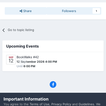
Share
Followers
1
Go to topic listing
Upcoming Events
BookWalks #42
SEP
12
0
12 September 2026 4:00 PM
Until
6:00 PM
Privacy Policy
Contact Us
Cookies
Important Information
(C) SFF.gr, All rights reserved
You agree to the
Terms of Use
,
Privacy Policy
and
Guidelines
. We
Powered by Invision Community