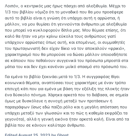
Λοιπόν, ο κεντρικός μας ήρως πάσχει από αλεξιθυμία. Μέχρι το
1/3 του βιβλίου νόμιζα ότι το μοναδικό που θα μου προσέφερε
αυτό το βιβλίο είναι η γνώση ότι υπάρχει αυτή η αρρώστια, ή
μάλλον, να μου θυμίσει ότι γεννιούνται άνθρωποι με αλεξιθυμία
που μπορεί να κυκλοφορούν δίπλα μας. Μου θύμισε επίσης, ότι
καλό θα ήταν να μην κρίνω εύκολα τους ανθρώπους γιατί
υπάρχουν αρρώστιες όπως αυτή, και επομένως, οι συμμαθητές
του πρωταγωνιστή δεν είχαν δίκιο να τον αποκαλούν «φρικιό»,
χαρακτηρισμό που θα μπορούσε να δώσει μάλλον οποιοσδήποτε
σε κάποιον που πεθαίνουν συγγενικά του πρόσωπα μπροστά στα
μάτια του και δεν έχει κανέναν μυϊκό σπασμό στο πρόσωπό του.
Για εμένα το βιβλίο ξεκινάει μετά το 1/3. Η συγγραφέας θίγει
κοινωνικά θέματα, αναπτύσσει τους χαρακτήρες με έναν τρόπο
επιτυχή κάτι που για εμένα με βάση την εξέλιξη της πλοκής ήταν
ένα δύσκολο πόνημα. Χάρηκα αρκετά που το διάβασα, σε σημεία
όμως με δυσκόλευε η συνοχή μεταξύ των προτάσεων ή
παραγράφων (ίσως εδώ παίζει ρόλο και η μεγάλη απόσταση που
υπάρχει μεταξύ των γλωσσών και το πώς η καθεμία εκφράζει τα
γεγονότα), αλλά η γενική εικόνα ήταν αρκετά καλή. Είναι από τα
βιβλία που σε κάνουν καλύτερο άνθρωπο.
Edited
August 25, 2023
by Ghost