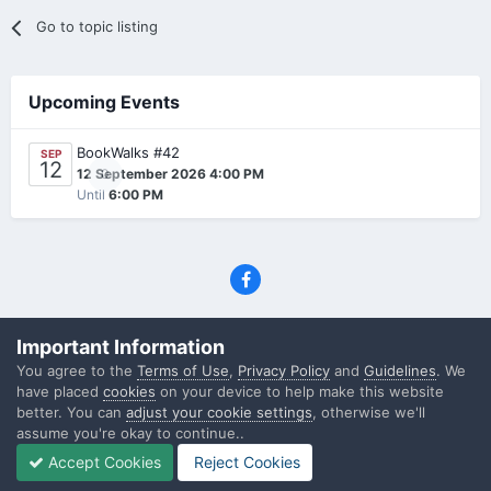
Go to topic listing
Upcoming Events
BookWalks #42
SEP
12
0
12 September 2026 4:00 PM
Until
6:00 PM
Privacy Policy
Contact Us
Cookies
Important Information
(C) SFF.gr, All rights reserved
You agree to the
Terms of Use
,
Privacy Policy
and
Guidelines
. We
Powered by Invision Community
have placed
cookies
on your device to help make this website
better. You can
adjust your cookie settings
, otherwise we'll
assume you're okay to continue..
Accept Cookies
Reject Cookies