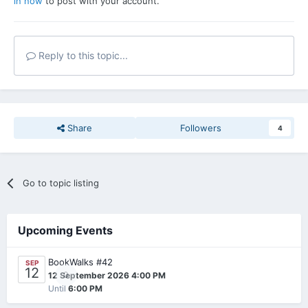
in now
to post with your account.
Reply to this topic...
Share
Followers
4
Go to topic listing
Upcoming Events
BookWalks #42
SEP
12
0
12 September 2026 4:00 PM
Until
6:00 PM