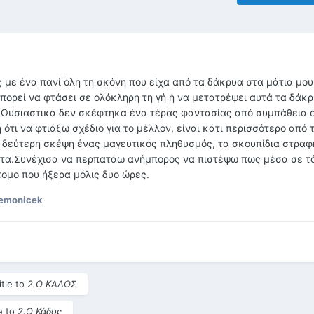
με ένα πανί όλη τη σκόνη που είχα από τα δάκρυα στα μάτια μου
μπορεί να φτάσει σε ολόκληρη τη γή ή να μετατρέψει αυτά τα δάκ
.Ουσιαστικά δεν σκέφτηκα ένα τέρας φαντασίας από συμπάθεια 
τι να φτιάξω σχέδιο για το μέλλον, είναι κάτι περισσότερο από 
ς δεύτερη σκέψη ένας μαγευτικός πληθυσμός, τα σκουπίδια στρα
α.Συνέχισα να περπατάω ανήμπορος να πιστέψω πως μέσα σε τό
ομο που ήξερα μόλις δυο ώρες.
demonicek
tle to
2.Ο ΚΑΔΟΣ
e to
2.Ο Κάδος