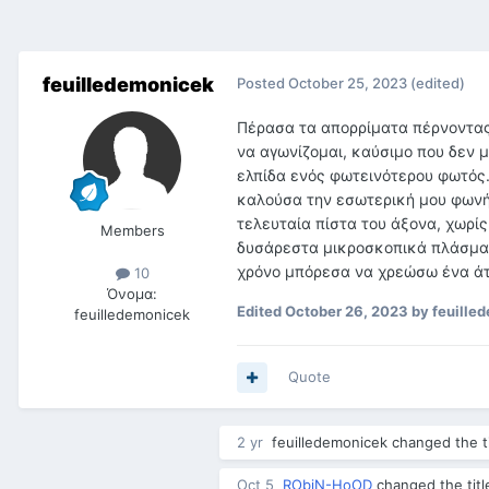
feuilledemonicek
Posted
October 25, 2023
(edited)
Πέρασα τα απορρίματα πέρνοντας 
να αγωνίζομαι, καύσιμο που δεν 
ελπίδα ενός φωτεινότερου φωτός
καλούσα την εσωτερική μου φωνή ό
τελευταία πίστα του άξονα, χωρί
Members
δυσάρεστα μικροσκοπικά πλάσματ
χρόνο μπόρεσα να χρεώσω ένα άτ
10
Όνομα:
Edited
October 26, 2023
by feuille
feuilledemonicek
Quote
2 yr
feuilledemonicek
changed the ti
Oct 5
RObiN-HoOD
changed the titl