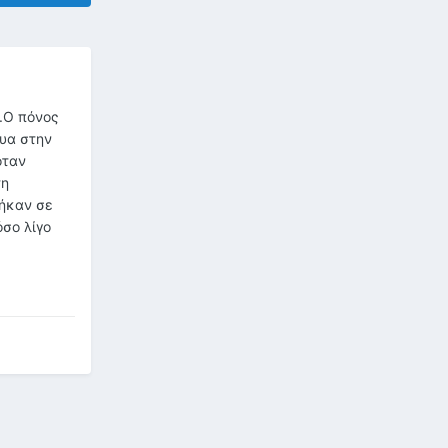
.Ο πόνος
ρυα στην
όταν
τη
φήκαν σε
σο λίγο