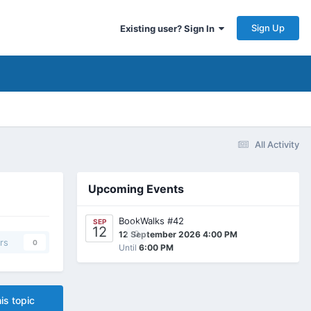
Sign Up
Existing user? Sign In
All Activity
Upcoming Events
BookWalks #42
SEP
12
0
12 September 2026 4:00 PM
rs
0
Until
6:00 PM
is topic