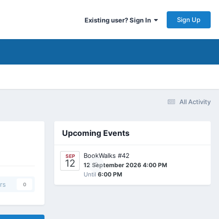
Sign Up
Existing user? Sign In
All Activity
Upcoming Events
BookWalks #42
SEP
12
0
12 September 2026 4:00 PM
Until
6:00 PM
rs
0