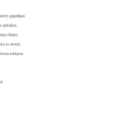
ραντη χαράδρα
ο γαλάζιο,
έπεις δάση
ες κι αυτές
μένου κόσμου
ρό