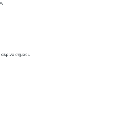
ι,
 αέρινο σημάδι.