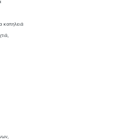
ά
τα καπηλειά
τιά,
νων,