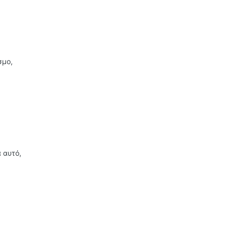
σμο,
 αυτό,