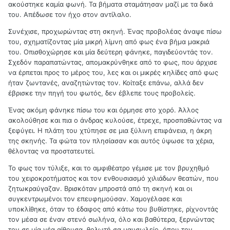
ακούστηκε καμία φωνή. Τα βήματα σταμάτησαν μαζί με τα δικά
του. Απέδωσε τον ήχο στον αντίλαλο.
Συνέχισε, προχωρώντας στη σκηνή. Ένας προβολέας άναψε πίσω
του, σχηματίζοντας μία μικρή λίμνη από φως ένα βήμα μακριά
του. Οπισθοχώρησε και μία δεύτερη φάνηκε, παγιδεύοντάς τον.
Σχεδόν παραπατώντας, απομακρύνθηκε από το φως, που άρχισε
να έρπεται προς το μέρος του, λες και οι μικρές κηλίδες από φως
ήταν ζωντανές, αναζητώντας τον. Κοίταξε επάνω, αλλά δεν
έβρισκε την πηγή του φωτός, δεν έβλεπε τους προβολείς.
Ένας ακόμη φάνηκε πίσω του και όρμησε στο χορό. Άλλος
ακολούθησε και πια ο άνδρας κυλούσε, έτρεχε, προσπαθώντας να
ξεφύγει. Η πλάτη του χτύπησε σε μια ξύλινη επιφάνεια, η άκρη
της σκηνής. Τα φώτα τον πλησίασαν και αυτός ύψωσε τα χέρια,
θέλοντας να προστατευτεί.
Το φως τον τύλιξε, και το αμφιθέατρο γέμισε με τον βρυχηθμό
του χειροκροτήματος και τον ενθουσιασμό χιλιάδων θεατών, που
ζητωκραύγαζαν. Βρισκόταν μπροστά από τη σκηνή και οι
συγκεντρωμένοι τον επευφημούσαν. Χαμογέλασε και
υποκλίθηκε, όταν το έδαφος από κάτω του βυθίστηκε, ρίχνοντάς
τον μέσα σε έναν στενό σωλήνα, όλο και βαθύτερα, ξερνώντας
τον σε μία νέα αίθουσα, θολωτή σα μαυσωλείο, όπου τον