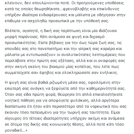
κλείνουν, δεν επουλώνονται ποτέ. Οι προηγούμενες υποθέσεις
κατά τις οποίες θεωρηθήκατε…φρενοβλαβής και επικίνδυνος
υπήρξαν ιδιαίτερα ενδιαφέρουσες και μάλιστα με οδήγησαν στην
επιθυμία να ασχοληθώ προσωπικά με την υπόθεσή σας.
Βλέπετε, αγαπητέ, η δική σας περίπτωση είναι μία ιδιάζουσα
μορφή παράνοιας. Κάτι ανάμεσα σε φυγή και διχασμό
προσωπικότητας. Είστε βέβαιος για την έως τώρα ζωή σας, τις
σπουδές σας στο πανεπιστήμιο και την ιατρική σας καριέρα και
μάλιστα με εντυπωσιάζουν οι αναλυτικότατες λεπτομέρειες που
περιλάβατε στην πρώτη σας εξέταση, αλλά και οι αναφορές σας
στην σκηνή εκείνη του βιασμού μίας κοπέλας, που λέτε πως
συμμετείχατε σαν έφηβος και ολοκληρώσατε σαν ενήλικος.
Η φυγή σας είναι βαθιά ριζωμένη μέσα σας, οφειλόμενη στην
εσώτερή σας ανάγκη να ξεφύγετε από την καθημερινότητά σας.
Όταν σας είδα πρώτη φορά, θεώρησα ότι απλά επικαλεστήκατε
νοητική πάθηση για να αποφύγετε φυλάκιση, αλλά αργότερα
διαπίστωσα ότι ήταν κάτι περισσότερο από τα ναρκωτικά που σας
έκαναν τόσο πεπεισμένο για την τωρινή σας ταυτότητα. Είμαι
σίγουρος ότι τέτοιες ιδιαιτερότητες υπήρχαν ακόμη και ανάμεσα
σε άτομα της δικής σας κοινωνικής θέσης, αλλά ποτέ κάτι τόσο
μοναδικό…»