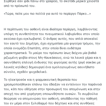
Σύρθηκε σαν φίδι πάνω στο γραφείο, το σκοτάδι μερικά χιλιοστά
από το πρόσωπό του.
«Τώρα, πείτε μου πιο πολλά για αυτό το περίεργο Πάρκο…»
Η περίπτωση του ασθενή είναι ιδιαίτερα περίεργη, λαμβάνοντας
υπόψη τη συνθετότητα του πνευματικού λαβυρίνθου στον οποίο
εκούσια έχει εγκλωβιστεί. Ο άνδρας αυτός, που απλά αποκαλεί
τον εαυτό του Δημήτρη, έχει σχηματίσει μία φιγούρα τρόμου, την
οποία ονομάζει Επιστάτη, στην οποία δίνει ουδέτερα
χαρακτηριστικά. Το μαύρο του πρόσωπο ίσως δείχνει μία βαθιά
ριζωμένη φοβία στους Μη-Καυκάσιους, ενώ τα λευκά χέρια και η
ασυνήθιστη επιλογή ένδυσης της φιγούρας αυτής (ριγέ σακάκι με
λευκές κηλίδες) δημιουργεί ένα ομολογουμένως ασυνήθιστο
σύνολο, σχεδόν ψυχεδελικό.
Το ηλεκτροσόκ και η φαρμακευτική θεραπεία που
χρησιμοποιήθηκαν επάνω του έδειξαν να εντείνουν την παράνοιά
του, κάτι που οδήγησε στην προσωρινή του απομόνωση και στην
αποχή του από χορήγηση οποιωνδήποτε ουσιών. Το συμβούλιο
θεώρησε να απομονώσει τον ασθενή, αποδίδοντας την πάθησή
του εν μέρει στον ξυλοδαρμό που δέχτηκε και στις συνθήκες