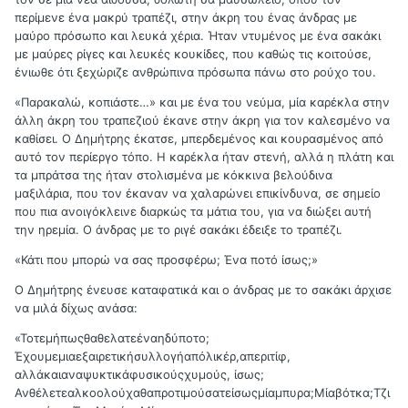
περίμενε ένα μακρύ τραπέζι, στην άκρη του ένας άνδρας με
μαύρο πρόσωπο και λευκά χέρια. Ήταν ντυμένος με ένα σακάκι
με μαύρες ρίγες και λευκές κουκίδες, που καθώς τις κοιτούσε,
ένιωθε ότι ξεχώριζε ανθρώπινα πρόσωπα πάνω στο ρούχο του.
«Παρακαλώ, κοπιάστε…» και με ένα του νεύμα, μία καρέκλα στην
άλλη άκρη του τραπεζιού έκανε στην άκρη για τον καλεσμένο να
καθίσει. Ο Δημήτρης έκατσε, μπερδεμένος και κουρασμένος από
αυτό τον περίεργο τόπο. Η καρέκλα ήταν στενή, αλλά η πλάτη και
τα μπράτσα της ήταν στολισμένα με κόκκινα βελούδινα
μαξιλάρια, που τον έκαναν να χαλαρώνει επικίνδυνα, σε σημείο
που πια ανοιγόκλεινε διαρκώς τα μάτια του, για να διώξει αυτή
την ηρεμία. Ο άνδρας με το ριγέ σακάκι έδειξε το τραπέζι.
«Κάτι που μπορώ να σας προσφέρω; Ένα ποτό ίσως;»
Ο Δημήτρης ένευσε καταφατικά και ο άνδρας με το σακάκι άρχισε
να μιλά δίχως ανάσα:
«Τοτεμήπωςθαθελατεέναηδύποτο;
Έχουμεμιαεξαιρετικήσυλλογήαπόλικέρ,απεριτίφ,
αλλάκαιαναψυκτικάφυσικούςχυμούς, ίσως;
Ανθέλετεαλκοολούχαθαπροτιμούσατείσωςμίαμπυρα;Μίαβότκα;Τζι