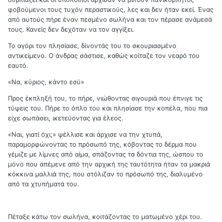
φοβούμενοι τους τυχόν περαστικούς, λες και δεν ήταν εκεί. Ένας
από αυτούς πήρε έναν πεσμένο σωλήνα και τον πέρασε ανάμεσά
τους. Κανείς δεν δεχόταν να τον αγγίξει.
Το αγόρι τον πλησίασε, δίνοντάς του το σκουριασμένο
αντικείμενο. Ο άνδρας σάστισε, καθώς κοίταζε τον νεαρό του
εαυτό.
«Να, κύριος, κάντο εσύ»
Προς έκπληξή του, το πήρε, νιώθοντας σιγουριά που έπνιγε τις
τύψεις του. Πήρε το όπλο του και πλησίασε την κοπέλα, που πια
είχε σωπάσει, ικετεύοντας για έλεος.
«Ναι, γιατί όχι;» ψέλλισε και άρχισε να την χτυπά,
παραμορφώνοντας το πρόσωπό της, κόβοντας το δέρμα που
γέμιζε με λίμνες από αίμα, σπάζοντας τα δόντια της, ώσπου το
μόνο που απέμενε από την αρχική της ταυτότητα ήταν τα μακριά
κόκκινα μαλλιά της, που στόλιζαν το πρόσωπό της, διαλυμένο
από τα χτυπήματά του.
Πέταξε κάτω τον σωλήνα, κοιτάζοντας το ματωμένο χέρι του.