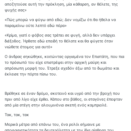
αποζητούσε αυτή την πρόκληση, μία κάθαρση, αν θέλετε, της
ψυχής σας»
«Πώς μπορώ να φύγω από εδώ; Δεν νομίζω ότι θα ήθελα να
παραμείνω ούτε λεπτό εδώ πέρα»
«Κρίμα, γιατί ο φόβος σας τρέπει σε φυγή, αλλά δεν υπάρχει
διέξοδος. Ήρθατε εδώ επειδή το θέλατε και θα φύγετε όταν
νιώθετε έτοιμος για αυτό»
Ο άνδρας σηκώθηκε, κοιτώντας οργισμένα τον Επιστάτη, που πια
το πρόσωπό του είχε επιστρέψει στην αρχική μαύρη και
απρόσωπη μορφή του. Έτρεξε σχεδόν έξω από το δωμάτιο και
έκλεισε την πόρτα πίσω του.
Βρέθηκε σε έναν δρόμο, σκοτεινό και υγρό από την βροχή που
πριν από λίγο είχε έρθει. Κάπου στο βάθος, οι σταγόνες έπεφταν
από μία στέγη στην αλουμινένια σκεπή ενός καμπριολέ.
Τακ, τακ, τακ
Μερικά μέτρα από επάνω του, ένα ρολόι σήμαινε με
αποφασιστικότητα τα δευτερόλεπτα με την ίδια αίσθηση του