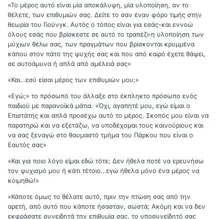
«Το μέρος αυτό είναι μία αποκάλυψη, μία υλοποίηση, αν το
θέλετε, των επιθυμιών σας. Δείτε το σαν έναν φόρο τιμής στην
θεωρία του Γιούνγκ. Αυτός ο τόπος είναι για εσάς-και εννοώ
όλους εσάς που βρίσκεστε σε αυτό το τραπέζι-η υλοποίηση των
μύχιων θέλω σας, των πραγμάτων που βρίσκονται κρυμμένα
κάπου στον πάτο της ψυχής σας και που από καιρό έχετε θάψει,
σε αυτοάμυνα ή απλά από αμέλειά σας»
«Και…εσύ είσαι μέρος των επιθυμιών μου;»
«Εγώ;» το πρόσωπό του άλλαξε στο έκπληκτο πρόσωπο ενός
παιδιού με παρανοϊκά μάτια. «Όχι, αγαπητέ μου, εγώ είμαι ο
Επιστάτης και απλά προσέχω αυτό το μέρος. Σκοπός μου είναι να
παρατηρώ και να εξετάζω, να υποδέχομαι τους καινούριους και
να σας ξεναγώ στο θαυμαστό τμήμα του Πάρκου που είναι ο
Εαυτός σας»
«Και για ποιο λόγο είμαι εδώ τότε; Δεν ήθελα ποτέ να ερευνήσω
τον ψυχισμό μου ή κάτι τέτοιο…εγώ ήθελα μόνο ένα μέρος να
κοιμηθώ!»
«Κάποτε όμως το θέλατε αυτό, πριν την πτώση σας από την
αρετή, από αυτό που κάποτε ήσασταν, σωστά; Ακόμη και να δεν
εκφράσατε συνειδητά την επιθυμία σας, το υποσυνείδητό σας