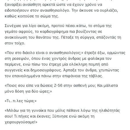
ξαναρίξει αναίσθητη αρκετά ώστε να έχουν χρόνο να
ειδοποιήσουν στον αναισθησιολόγο. Την άκουσε να ουρλιάζει,
καθώς κοιτούσε το σώμα της.
Συνέχισε για λίγο ακόμη, προτού πέσει κάτω, το στόμα της
γεμάτο αφρούς, το καρδιογράφημα πια βουίζοντας σε
ανακοίνωση του θανάτου της. Πέταξε τη σύριγγα, σπάζοντάς τη
στον τοίχο.
«Που στο διάολο είναι ο αναισθησιολόγος;» έτρεξε έξω, ορμώντας
στη ρεσεψιόν, όπου ένας χοντρός άνδρας με φαλάκρα τον
περίμενε, ενώ πίσω του έτρεχε μία ολόκληρη πομπή από
συγγενείς και δημοσιογράφους. Άρπαξε τον άνδρα, χτυπώντας
τον επανειλημμένα πάνω στην επιφάνεια της τάβλας.
«Ποιος σου είπε να δώσεις Ζ-56 στην ασθενή μου; Και μάλιστα
μόνο δόση για δύο ώρες;»
«Τι…τι λες τώρα;»
«Μιλάω για τη γυναίκα που μόλις πέθανε λόγω της ηλιθιότητάς
σου! Τι πήγες και έκανες; Ξύπνησε ενώ ακόμη τη
χειρουργούσαμε!»