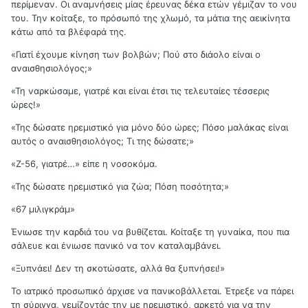
περίμεναν. Οι αναμνήσεις μίας έρευνας δέκα ετών γέμιζαν το νου
του. Την κοίταξε, το πρόσωπό της χλωμό, τα μάτια της αεικίνητα
κάτω από τα βλέφαρά της.
«Γιατί έχουμε κίνηση των βολβών; Πού στο διάολο είναι ο
αναισθησιολόγος;»
«Τη ναρκώσαμε, γιατρέ και είναι έτσι τις τελευταίες τέσσερις
ώρες!»
«Της δώσατε ηρεμιστικό για μόνο δύο ώρες; Πόσο μαλάκας είναι
αυτός ο αναισθησιολόγος; Τι της δώσατε;»
«Ζ-56, γιατρέ…» είπε η νοσοκόμα.
«Της δώσατε ηρεμιστικό για ζώα; Πόση ποσότητα;»
«67 μιλιγκράμ»
Ένιωσε την καρδιά του να βυθίζεται. Κοίταξε τη γυναίκα, που πια
σάλευε και ένιωσε πανικό να τον καταλαμβάνει.
«Ξυπνάει! Δεν τη σκοτώσατε, αλλά θα ξυπνήσει!»
Το ιατρικό προσωπικό άρχισε να πανικοβάλλεται. Έτρεξε να πάρει
τη σύριγγα, γεμίζοντάς την με ηρεμιστικό, αρκετό για να την