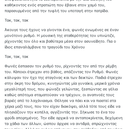
καθήκοντος ενός στρατιώτη που έβαινε στον χαμό του,
παρασυρμένος από την τυφλή του υποταγή στην πατρίδα.
Τακ, τακ, τακ
Άκουγε τους ήχους να γίνονται ένα, φωνές ενωμένες σε έναν
μονότονο ρυθμό. Η μουσική της σταθερότητας τον υπνώτιζε,
ρίχνοντάς τον όλο και βαθύτερα μέσα στον ασυνείδητο. Πια ο
ίδιος επαναλάμβανε το τραγούδι του Χρόνου
Τακ, τακ, τακ
Φωνές έσπασαν τον ρυθμό του, ρίχνοντάς τον από την ρέμβη
του. Κάποιοι έτρεχαν στο βάθος, σπάζοντας τον Ρυθμό. Φωνές
κάλυψαν τον ήχο της σταγόνας και των δεικτών. Παιδιά έτρεχαν
στην άκρη του δρόμου, κυνηγώντας μία γυναίκα, μερικά χρόνια
μεγαλύτερή τους, που φώναζε γελώντας, ξεσπώντας σε γέλια
καθώς απότομα σταματούσαν να τρέχουν, οι αναπνοές τους
βαριές από το λαχάνιασμα. Θέλησε να πάει και να πιαστεί στα
χέρια μαζί τους, που τον είχαν διακόψει, αλλά τότε τους είδε να
πλησιάζουν την κοπέλα, αγγίζοντάς την. Σήκωσε το ένα του
φρύδι απορημένος. Την είδε αρχικά να ανταποκρίνεται, δεχόμενη
τα χάδια των άλλων, ώσπου άρχισε να αντιδρά, σπρώχνοντας