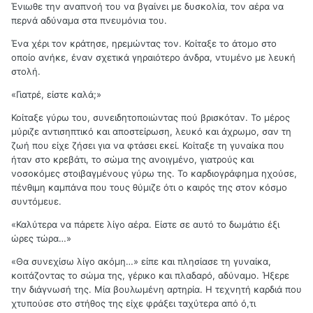
Ένιωθε την αναπνοή του να βγαίνει με δυσκολία, τον αέρα να
περνά αδύναμα στα πνευμόνια του.
Ένα χέρι τον κράτησε, ηρεμώντας τον. Κοίταξε το άτομο στο
οποίο ανήκε, έναν σχετικά γηραιότερο άνδρα, ντυμένο με λευκή
στολή.
«Γιατρέ, είστε καλά;»
Κοίταξε γύρω του, συνειδητοποιώντας πού βρισκόταν. Το μέρος
μύριζε αντισηπτικό και αποστείρωση, λευκό και άχρωμο, σαν τη
ζωή που είχε ζήσει για να φτάσει εκεί. Κοίταξε τη γυναίκα που
ήταν στο κρεβάτι, το σώμα της ανοιγμένο, γιατρούς και
νοσοκόμες στοιβαγμένους γύρω της. Το καρδιογράφημα ηχούσε,
πένθιμη καμπάνα που τους θύμιζε ότι ο καιρός της στον κόσμο
συντόμευε.
«Καλύτερα να πάρετε λίγο αέρα. Είστε σε αυτό το δωμάτιο έξι
ώρες τώρα…»
«Θα συνεχίσω λίγο ακόμη…» είπε και πλησίασε τη γυναίκα,
κοιτάζοντας το σώμα της, γέρικο και πλαδαρό, αδύναμο. Ήξερε
την διάγνωσή της. Μία βουλωμένη αρτηρία. Η τεχνητή καρδιά που
χτυπούσε στο στήθος της είχε φράξει ταχύτερα από ό,τι