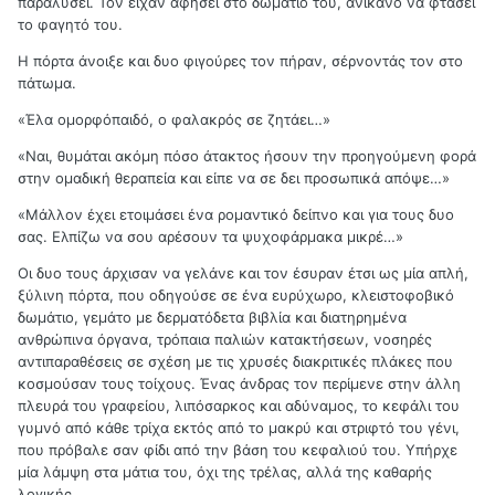
παραλύσει. Τον είχαν αφήσει στο δωμάτιό του, ανίκανο να φτάσει
το φαγητό του.
Η πόρτα άνοιξε και δυο φιγούρες τον πήραν, σέρνοντάς τον στο
πάτωμα.
«Έλα ομορφόπαιδό, ο φαλακρός σε ζητάει…»
«Ναι, θυμάται ακόμη πόσο άτακτος ήσουν την προηγούμενη φορά
στην ομαδική θεραπεία και είπε να σε δει προσωπικά απόψε…»
«Μάλλον έχει ετοιμάσει ένα ρομαντικό δείπνο και για τους δυο
σας. Ελπίζω να σου αρέσουν τα ψυχοφάρμακα μικρέ…»
Οι δυο τους άρχισαν να γελάνε και τον έσυραν έτσι ως μία απλή,
ξύλινη πόρτα, που οδηγούσε σε ένα ευρύχωρο, κλειστοφοβικό
δωμάτιο, γεμάτο με δερματόδετα βιβλία και διατηρημένα
ανθρώπινα όργανα, τρόπαια παλιών κατακτήσεων, νοσηρές
αντιπαραθέσεις σε σχέση με τις χρυσές διακριτικές πλάκες που
κοσμούσαν τους τοίχους. Ένας άνδρας τον περίμενε στην άλλη
πλευρά του γραφείου, λιπόσαρκος και αδύναμος, το κεφάλι του
γυμνό από κάθε τρίχα εκτός από το μακρύ και στριφτό του γένι,
που πρόβαλε σαν φίδι από την βάση του κεφαλιού του. Υπήρχε
μία λάμψη στα μάτια του, όχι της τρέλας, αλλά της καθαρής
λογικής.