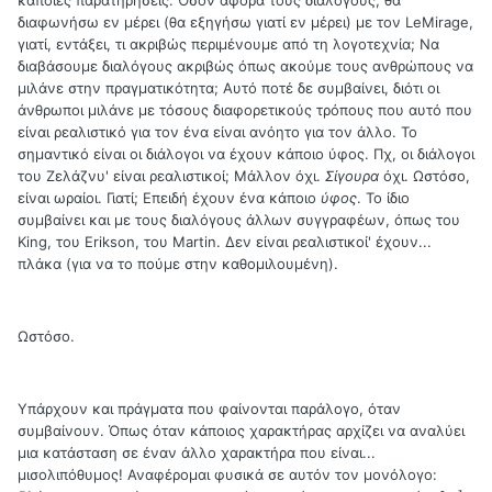
διαφωνήσω εν μέρει (θα εξηγήσω γιατί εν μέρει) με τον LeMirage,
γιατί, εντάξει, τι ακριβώς περιμένουμε από τη λογοτεχνία; Να
διαβάσουμε διαλόγους ακριβώς όπως ακούμε τους ανθρώπους να
μιλάνε στην πραγματικότητα; Αυτό ποτέ δε συμβαίνει, διότι οι
άνθρωποι μιλάνε με τόσους διαφορετικούς τρόπους που αυτό που
είναι ρεαλιστικό για τον ένα είναι ανόητο για τον άλλο. Το
σημαντικό είναι οι διάλογοι να έχουν κάποιο ύφος. Πχ, οι διάλογοι
του Ζελάζνυ' είναι ρεαλιστικοί; Μάλλον όχι.
Σίγουρα
όχι. Ωστόσο,
είναι ωραίοι. Γιατί; Επειδή έχουν ένα κάποιο
ύφος
. Το ίδιο
συμβαίνει και με τους διαλόγους άλλων συγγραφέων, όπως του
King, του Erikson, του Martin. Δεν είναι ρεαλιστικοί' έχουν...
πλάκα (για να το πούμε στην καθομιλουμένη).
Ωστόσο.
Υπάρχουν και πράγματα που φαίνονται παράλογο, όταν
συμβαίνουν. Όπως όταν κάποιος χαρακτήρας αρχίζει να αναλύει
μια κατάσταση σε έναν άλλο χαρακτήρα που είναι...
μισολιπόθυμος! Αναφέρομαι φυσικά σε αυτόν τον μονόλογο: