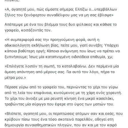
«Α, αγαπητέ μου, πώς είμαστε σήμερα; Ελπίζω ο…υπερβάλλων
ζήλος του ξενόφερτου συναδέλφου μας να μη σας έβλαψε»
Απέπεμψε με ένα του βλέμμα τους δυο φύλακες και κάθισε το
γραφείο, κοιτάζοντάς τον.
«Η συμπεριφορά σας την προηγούμενη φορά, αυτή η
αδικαιολόγητη εκδήλωση βίας, πείτε μου, γιατί συνέβη; Υπάρχει
κάποια βαθύτερη οργή; Κάποια ανάμνηση που ίσως να πρέπει να
ξυπνήσουμε; Ίσως μία καταπνιγμένη οιδιπόδεια επιθυμία, χμ;
»Επιλέγετε λοιπόν τη σιωπή, το καταλαβαίνω. Δεν περίμενα μία
άμεση απάντηση από μέρους σας. Για αυτό τον λόγο, πήρα τα
μέτρα μου.»
Πέρασε γύρω από το γραφείο του, περνώντας το χέρι του γύρω
από τη λεία του επιφάνεια, κινούμενος με τη χάρη ενός χορευτή.
Το χέρι του άνοιξε με μια ρευστή κίνηση ένα μικρό κασελάκι,
τραβώντας μία σύριγγα που έφερε στο ύψος των ματιών του.
«Βλέπετε, αγαπητέ μου, οι περιπτώσεις ατόμων σαν και εσάς, που
κρύβουν πίσω τους ένα τόσο σκοτεινό παρελθόν, οδηγεί στη
δημιουργία συναισθηματικών πληγών, που αν και με τον καιρό