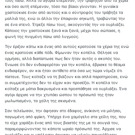
τους πίσω. Αλλά τα αγόρια επέμεναν, την τράβηξαν από τα χέρια
και όσο αυτή επέμεναν, τόσο πιο βίαιοι γίνονταν. Η γυναίκα
χαστούκισε έναν από αυτούς και ο σύντροφός του τράβηξε τα
μαλλιά της, ενώ οι άλλοι την έπαιρναν σηκωτή, τραβώντας την
σε ένα στενό. Έτρεξε πίσω τους, ακούγοντάς την να ουρλιάζει.
Κάποιος την χαστούκισε ξανά και ξανά, μέχρι που σώπασε, η
φωνή της πνιγμένη πίσω από λυγμούς.
Την έριξαν κάτω και ένας από αυτούς κρατούσε τα χέρια της ενώ
ένας κρατούσε κάθε πόδι. Φίμωναν την κοπέλα. Θέλησε να
ορμήσει, αλλά διαπίστωσε πως δεν ήταν αυτός ο σκοπός του.
Ένιωσε ότι δεν ενδιαφερόταν για την κοπέλα, έβρισκε το θέαμα
ενδιαφέρον, αν και ήταν αντίθετο στα όσα ως τώρα νόμιζε ότι
πίστευε. Τους κοίταζε να τη βιάζουν και απλά παρατηρούσε, ενώ
οι συμμετέχοντες δεν το είχαν καν προσέξει. Η κοπέλα τον
κοίταξε με μάτια δακρυσμένα και προσπάθησε να ουρλιάξει. Ένα
αγόρι άρχισε να την χτυπάει ώσπου το πρόσωπό της ήταν
μωλωπισμένο, τα χείλη της σκισμένα.
Σαν τελείωσαν, την άφησαν στο έδαφος, ανίκανη να μιλήσει,
παγωμένη από φρίκη. Υπήρχε ένα χαμόγελο στα χείλη της, που
το είχε χαράξει ένας από τους βιαστές της με το σουγιά του,
παραμορφώνοντας το κάποτε ωραίο πρόσωπό της. Άρχισε να
ουρλιάζει και οι υπόλοιποι άρχισαν να μιλούν πανικόβλητοι,