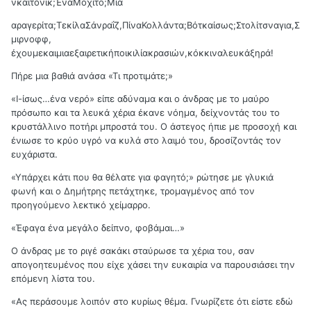
νκαιτόνικ;ΈναΜοχίτο;Μία
αραγερίτα;ΤεκίλαΣάνραΐζ,ΠίναΚολλάντα;Βότκαίσως;Στολίτσναγια,Σ
μιρνοφφ,
έχουμεκαιμιαεξαιρετικήποικιλίακρασιών,κόκκιναλευκάξηρά!
Πήρε μια βαθιά ανάσα «Τι προτιμάτε;»
«Ι-ίσως…ένα νερό» είπε αδύναμα και ο άνδρας με το μαύρο
πρόσωπο και τα λευκά χέρια έκανε νόημα, δείχνοντάς του το
κρυστάλλινο ποτήρι μπροστά του. Ο άστεγος ήπιε με προσοχή και
ένιωσε το κρύο υγρό να κυλά στο λαιμό του, δροσίζοντάς τον
ευχάριστα.
«Υπάρχει κάτι που θα θέλατε για φαγητό;» ρώτησε με γλυκιά
φωνή και ο Δημήτρης πετάχτηκε, τρομαγμένος από τον
προηγούμενο λεκτικό χείμαρρο.
«Έφαγα ένα μεγάλο δείπνο, φοβάμαι…»
Ο άνδρας με το ριγέ σακάκι σταύρωσε τα χέρια του, σαν
απογοητευμένος που είχε χάσει την ευκαιρία να παρουσιάσει την
επόμενη λίστα του.
«Ας περάσουμε λοιπόν στο κυρίως θέμα. Γνωρίζετε ότι είστε εδώ