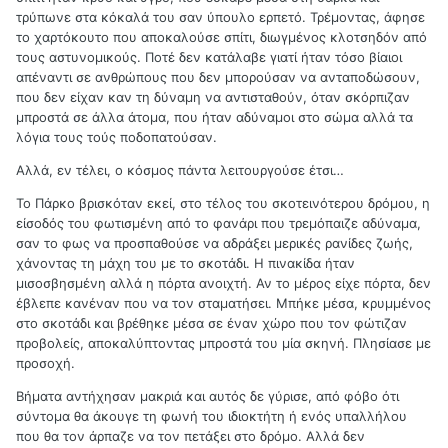
τρύπωνε στα κόκαλά του σαν ύπουλο ερπετό. Τρέμοντας, άφησε
το χαρτόκουτο που αποκαλούσε σπίτι, διωγμένος κλοτσηδόν από
τους αστυνομικούς. Ποτέ δεν κατάλαβε γιατί ήταν τόσο βίαιοι
απέναντι σε ανθρώπους που δεν μπορούσαν να ανταποδώσουν,
που δεν είχαν καν τη δύναμη να αντισταθούν, όταν σκόρπιζαν
μπροστά σε άλλα άτομα, που ήταν αδύναμοι στο σώμα αλλά τα
λόγια τους τούς ποδοπατούσαν.
Αλλά, εν τέλει, ο κόσμος πάντα λειτουργούσε έτσι…
Το Πάρκο βρισκόταν εκεί, στο τέλος του σκοτεινότερου δρόμου, η
είσοδός του φωτισμένη από το φανάρι που τρεμόπαιζε αδύναμα,
σαν το φως να προσπαθούσε να αδράξει μερικές ρανίδες ζωής,
χάνοντας τη μάχη του με το σκοτάδι. Η πινακίδα ήταν
μισοσβησμένη αλλά η πόρτα ανοιχτή. Αν το μέρος είχε πόρτα, δεν
έβλεπε κανέναν που να τον σταματήσει. Μπήκε μέσα, κρυμμένος
στο σκοτάδι και βρέθηκε μέσα σε έναν χώρο που τον φώτιζαν
προβολείς, αποκαλύπτοντας μπροστά του μία σκηνή. Πλησίασε με
προσοχή.
Βήματα αντήχησαν μακριά και αυτός δε γύρισε, από φόβο ότι
σύντομα θα άκουγε τη φωνή του ιδιοκτήτη ή ενός υπαλλήλου
που θα τον άρπαζε να τον πετάξει στο δρόμο. Αλλά δεν