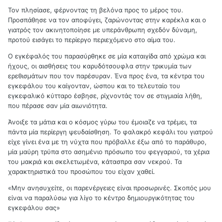
Τον πλησίασε, φέρνοντας τη βελόνα προς το μέρος του.
Προσπάθησε να τον αποφύγει, ζαρώνοντας στην καρέκλα και ο
γιατρός τον ακινητοποίησε με υπεράνθρωπη σχεδόν δύναμη,
προτού εισάγει το περίεργο περιεχόμενο στο αίμα του.
Ο εγκέφαλός του παρασύρθηκε σε μία καταιγίδα από χρώμα και
ήχους, οι αισθήσεις του καρυδότσουφλα στην τρικυμία των
ερεθισμάτων που τον παρέσυραν. Ένα προς ένα, τα κέντρα του
εγκεφάλου του καίγονταν, ώσπου και το τελευταίο του
εγκεφαλικό κύτταρο έσβησε, ρίχνοντάς τον σε στιγμιαία λήθη,
που πέρασε σαν μία αιωνιότητα.
Άνοιξε τα μάτια και ο κόσμος γύρω του έμοιαζε να τρέμει, τα
πάντα μία περίεργη ψευδαίσθηση. Το φαλακρό κεφάλι του γιατρού
είχε γίνει ένα με τη νύχτα που πρόβαλλε έξω από το παράθυρο,
μία μαύρη τρύπα στο ασημένιο πρόσωπο του φεγγαριού, τα χέρια
του μακριά και σκελετωμένα, κάτασπρα σαν νεκρού. Τα
χαρακτηριστικά του προσώπου του είχαν χαθεί.
«Μην ανησυχείτε, οι παρενέργειες είναι προσωρινές. Σκοπός μου
είναι να παραλύσω για λίγο το κέντρο δημιουργικότητας του
εγκεφάλου σας»