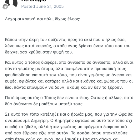
Posted
June 21, 2005
Δέχομαι κριτική και πάλι, δίχως έλεος:
Κάπου στην άκρη του ορίζοντα, προς τα εκεί που ο ήλιος δύει,
λένε πως κατά καιρούς, ο κάθε ένας βρίσκει έναν τόπο που του
δείχνει όσα κρύβει στην ψυχή του.
Και αυτός ο τόπος διαφέρει από άνθρωπο σε άνθρωπο, αλλά είναι
πάντα γεμάτος με άτομα, όλα πιασμένα στην προσωπική τους
ψευδαίσθηση για αυτό τον τόπο, που είναι γεμάτος με όνειρα και
ευχές, εφιάλτες και κατάρες αλλά και εικόνες και χώρους που οι
ίδιοι πάντα επιθυμούν να δουν, ακόμη και αν δεν το ξέρουν.
Ποτέ όμως αυτός ο Τόπος δεν είναι ο ίδιος. Ούτως ή άλλως, ποτέ
δύο άνθρωποι δε μοιάζουν μεταξύ τους.
Σε αυτό τον τόπο κατέληξε και ο ήρωάς μας, που για την ώρα θα
ονομάσουμε Δημήτρη. Ο Δημήτρης έφτασε σε αυτό τον τόπο όχι
επειδή το ήθελε, αλλά ήταν γεμάτος με πράγματα διαφορετικά
από όσα έβρισκε έξω από αυτόν. Το σοκάκι όπου αποκαλούσε
σπίτι ήταν κρύο και υγρό, που έσκαβε μέσα στη σάρκα και