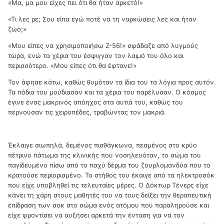
«Μα, μα μου είχες πει ότι θα ήταν αρκετό!»
«Τι λες ρε; Σου είπα εγώ ποτέ να τη ναρκώσεις λες και ήταν
ζώο;»
«Μου είπες να χρησιμοποιήσω Ζ-56!» σφάδαζε από λυγμούς
τώρα, ενώ τα χέρια του έσφιγγαν τον λαιμό του όλο και
περισσότερο. «Μου είπες ότι θα έφτανε!»
Τον άφησε κάτω, καθώς θυμόταν τα ίδια του τα λόγια προς αυτόν.
Τα πόδια του μούδιασαν και τα χέρια του παρέλυσαν. Ο κόσμος
έγινε ένας μακρινός απόηχος στα αυτιά του, καθώς του
περνούσαν τις χειροπέδες, τραβώντας τον μακριά.
Έκλαιγε σιωπηλά, δεμένος πισθάγκωνα, πεσμένος στο κρύο
πέτρινο πάτωμα της κλινικής που νοσηλευόταν, το σώμα του
παγιδευμένο πίσω από το παχύ δέρμα του ζουρλομανδύα που το
κρατούσε περιορισμένο. Το στήθος του έκαιγε από τα ηλεκτροσόκ
που είχε υποβληθεί τις τελευταίες μέρες. Ο Δόκτωρ Τένερς είχε
κάνει τη χάρη στους μαθητές του να τους δείξει την θεραπευτική
επίδραση των σοκ στο σώμα ενός ατόμου που παραληρούσε και
είχε φροντίσει να αυξήσει αρκετά την ένταση για να τον