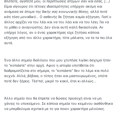
Βλέπετε, αγαπητέ μου, οι περιπτώσεις ατόμων σαν και εσάς, [...]
Είμαι σίγουρος ότι τέτοιες ιδιαιτερότητες υπήρχαν ακόμη και
ανάμεσα σε άτομα της δικής σας κοινωνικής θέσης, αλλά ποτέ
κάτι τόσο μοναδικό…
Ο ασθενής δε ζήτησε καμία εξήγηση. Γιατί ο
άλλος αρχίζει να του λέει και να του λέει και να του λέει; Για να
το μάθει ο αναγνώστης; Δεν είναι αυτή καλή δικαιολογία. Αν
υπήρχε
λόγος, αν ο ένας χαρακτήρας είχε ζητήσει κάποια
εξήγηση από τον άλλο χαρακτήρα, τότε μάλιστα, να τα τα πει όλα
αυτά.
Ένα άλλο σημείο διαλόγου που μου χτυπήσε λιγάκι άσχημα ήταν
το "κοπιάστε" στην αρχή. Αφού η ιστορία υποτίθεται ότι
διαδραματίζεται στο σήμερα, το "κοπιάστε" δεν το λέμε και πολύ
συχνά. Αλλά, βέβαια, ο τύπος ήταν και μαστουρωμένος, οπότε
ποτέ δεν ξέρεις. Τέσ'πα', μικρό το κακό, έτσι κι αλλιώς...
Άλλο σημείο που θα έπρεπε να δώσεις προσοχή είναι να μη
χάνεις το υποκείμενο. Σε κάποια σημεία του κειμένου αισθάνθηκα
να μπερδεύομαι σχετικά με το για ποιον χαρακτήρα μιλούσες.