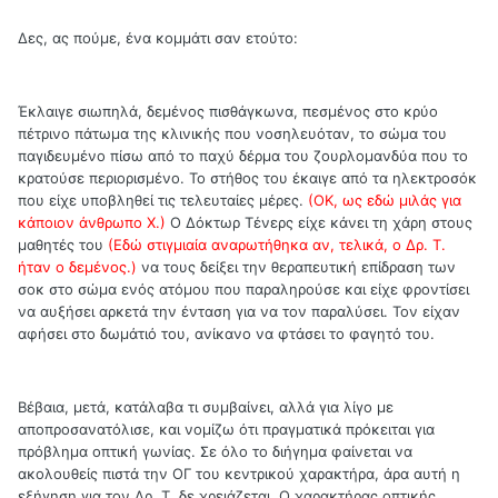
Δες, ας πούμε, ένα κομμάτι σαν ετούτο:
Έκλαιγε σιωπηλά, δεμένος πισθάγκωνα, πεσμένος στο κρύο
πέτρινο πάτωμα της κλινικής που νοσηλευόταν, το σώμα του
παγιδευμένο πίσω από το παχύ δέρμα του ζουρλομανδύα που το
κρατούσε περιορισμένο. Το στήθος του έκαιγε από τα ηλεκτροσόκ
που είχε υποβληθεί τις τελευταίες μέρες.
(ΟΚ, ως εδώ μιλάς για
κάποιον άνθρωπο Χ.)
Ο Δόκτωρ Τένερς είχε κάνει τη χάρη στους
μαθητές του
(Εδώ στιγμιαία αναρωτήθηκα αν, τελικά, ο Δρ. Τ.
ήταν ο δεμένος.)
να τους δείξει την θεραπευτική επίδραση των
σοκ στο σώμα ενός ατόμου που παραληρούσε και είχε φροντίσει
να αυξήσει αρκετά την ένταση για να τον παραλύσει. Τον είχαν
αφήσει στο δωμάτιό του, ανίκανο να φτάσει το φαγητό του.
Βέβαια, μετά, κατάλαβα τι συμβαίνει, αλλά για λίγο με
αποπροσανατόλισε, και νομίζω ότι πραγματικά πρόκειται για
πρόβλημα οπτική γωνίας. Σε όλο το διήγημα φαίνεται να
ακολουθείς πιστά την ΟΓ του κεντρικού χαρακτήρα, άρα αυτή η
εξήγηση για τον Δρ. Τ. δε χρειάζεται. Ο χαρακτήρας οπτικής