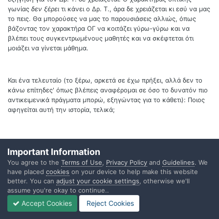
γωνίας
δεν ξέρει
τι κάνει ο Δρ. Τ., άρα δε χρειάζεται κι εσύ να μας
το πεις. Θα μπορούσες να μας το παρουσιάσεις αλλιώς, όπως
βάζοντας τον χαρακτήρα ΟΓ να κοιτάζει γύρω-γύρω και να
βλέπει τους συγκεντρωμένους μαθητές και να σκέφτεται ότι
μοιάζει να γίνεται μάθημα.
Και ένα τελευταίο (το ξέρω, αρκετά σε έχω πρήξει, αλλά δεν το
κάνω επίτηδες' όπως βλέπεις αναφέρομαι σε όσο το δυνατόν πιο
αντικειμενικά πράγματα μπορώ, εξηγώντας για το κάθετι): Ποιος
αφηγείται αυτή την ιστορία, τελικά;
Κάπου στην αρχή, λες:
Σε αυτό τον τόπο κατέληξε και ο ήρωάς
Important Information
μας, που για την ώρα θα ονομάσουμε Δημήτρη.
You agree to the
Terms of Use
,
Privacy Policy
and
Guidelines
. We
have placed
cookies
on your device to help make this website
better. You can
adjust your cookie settings
, otherwise we'll
Κατά πρώτον, αυτά τα "ο ήρωάς μας" είναι τα αποφεύγει κανείς,
assume you're okay to continue..
αν δε γράφει παραμύθι. (Θυμάσαι την άλλη ιστορία; Εκεί δεν
Accept Cookies
Reject Cookies
ανέφερα τίποτα για το "ο ήρωάς μας", γιατί ταίριαζε στο όλο
κλίμα.) Αλλά, επίσης, γεννιέται και το ερώτημα ποιος αποκαλεί