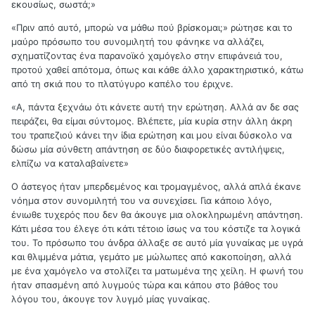
εκουσίως, σωστά;»
«Πριν από αυτό, μπορώ να μάθω πού βρίσκομαι;» ρώτησε και το
μαύρο πρόσωπο του συνομιλητή του φάνηκε να αλλάζει,
σχηματίζοντας ένα παρανοϊκό χαμόγελο στην επιφάνειά του,
προτού χαθεί απότομα, όπως και κάθε άλλο χαρακτηριστικό, κάτω
από τη σκιά που το πλατύγυρο καπέλο του έριχνε.
«Α, πάντα ξεχνάω ότι κάνετε αυτή την ερώτηση. Αλλά αν δε σας
πειράζει, θα είμαι σύντομος. Βλέπετε, μία κυρία στην άλλη άκρη
του τραπεζιού κάνει την ίδια ερώτηση και μου είναι δύσκολο να
δώσω μία σύνθετη απάντηση σε δύο διαφορετικές αντιλήψεις,
ελπίζω να καταλαβαίνετε»
Ο άστεγος ήταν μπερδεμένος και τρομαγμένος, αλλά απλά έκανε
νόημα στον συνομιλητή του να συνεχίσει. Για κάποιο λόγο,
ένιωθε τυχερός που δεν θα άκουγε μια ολοκληρωμένη απάντηση.
Κάτι μέσα του έλεγε ότι κάτι τέτοιο ίσως να του κόστιζε τα λογικά
του. Το πρόσωπο του άνδρα άλλαξε σε αυτό μία γυναίκας με υγρά
και θλιμμένα μάτια, γεμάτο με μώλωπες από κακοποίηση, αλλά
με ένα χαμόγελο να στολίζει τα ματωμένα της χείλη. Η φωνή του
ήταν σπασμένη από λυγμούς τώρα και κάπου στο βάθος του
λόγου του, άκουγε τον λυγμό μίας γυναίκας.