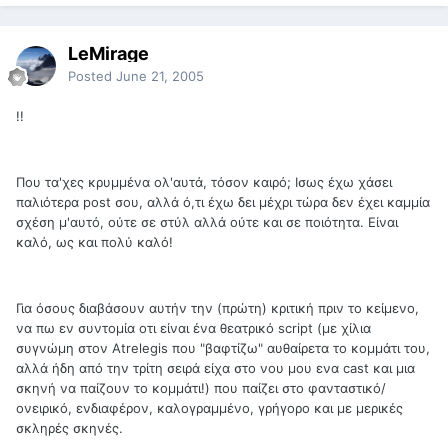
LeMirage
Posted
June 21, 2005
!!
Που τα'χες κρυμμένα ολ'αυτά, τόσον καιρό; Ισως έχω χάσει
παλιότερα post σου, αλλά ό,τι έχω δει μέχρι τώρα δεν έχει καμμία
σχέση μ'αυτό, ούτε σε στύλ αλλά ούτε και σε ποιότητα. Είναι
καλό, ως και πολύ καλό!
Για όσους διαβάσουν αυτήν την (πρώτη) κριτική πριν το κείμενο,
να πω εν συντομία οτι είναι ένα θεατρικό script (με χίλια
συγνώμη στον Atrelegis που "βαφτίζω" αυθαίρετα το κομμάτι του,
αλλά ήδη από την τρίτη σειρά είχα στο νου μου ενα cast και μια
σκηνή να παίζουν το κομμάτι!) που παίζει στο φανταστικό/
ονειρικό, ενδιαφέρον, καλογραμμένο, γρήγορο και με μερικές
σκληρές σκηνές.