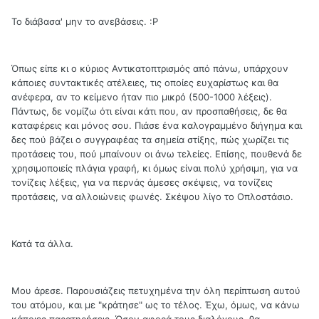
Το διάβασα' μην το ανεβάσεις. :Ρ
Όπως είπε κι ο κύριος Αντικατοπτρισμός από πάνω, υπάρχουν
κάποιες συντακτικές ατέλειες, τις οποίες ευχαρίστως και θα
ανέφερα, αν το κείμενο ήταν πιο μικρό (500-1000 λέξεις).
Πάντως, δε νομίζω ότι είναι κάτι που, αν προσπαθήσεις, δε θα
καταφέρεις και μόνος σου. Πιάσε ένα καλογραμμένο διήγημα και
δες πού βάζει ο συγγραφέας τα σημεία στίξης, πώς χωρίζει τις
προτάσεις του, πού μπαίνουν οι άνω τελείες. Επίσης, πουθενά δε
χρησιμοποιείς πλάγια γραφή, κι όμως είναι πολύ χρήσιμη, για να
τονίζεις λέξεις, για να περνάς άμεσες σκέψεις, να τονίζεις
προτάσεις, να αλλοιώνεις φωνές. Σκέψου λίγο το Οπλοστάσιο.
Κατά τα άλλα.
Μου άρεσε. Παρουσιάζεις πετυχημένα την όλη περίπτωση αυτού
του ατόμου, και με "κράτησε" ως το τέλος. Έχω, όμως, να κάνω
κάποιες παρατηρήσεις. Όσον αφορά τους διαλόγους, θα