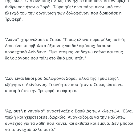
της ίσως." Ο Ακίνδυνος όντως τον ήξερε από παιδί και γνώριζε τι
άνθρωπος ήταν ο Σοράι. Τώρα ήθελε να πάρει πίσω υπό τον
έλεγχό του την οργάνωση των δολοφόνων που διοικούσε η
Τρυφερή.
"Διάνα", χαμογέλασε ο Σοράι. "Τι σας έλεγα τώρα μόλις παιδιά;
Δεν είναι υπερβολικά έξυπνος για δολοφόνος; Άκουσε
προσεχτικά Ακίνδυνε. Είμαι έτοιμος να δεχτώ εσένα και τους
δολοφόνους σου πάλι στο δικό μου σπίτι."
"Δεν είναι δικοί μου δολοφόνοι Σοράι, αλλά της Τρυφερής",
εξήγησε ο Ακίνδυνος. Τι ανόητος που ήταν ο Σοράι, ώστε να
υποτιμά έτσι την Τρυφερή, σκέφτηκε.
"Αχ, αυτή η γυναίκα", αναστέναξε ο Βασιλιάς των κλεφτών. "Είναι
τρελή και χειροτερεύει διαρκώς. Αναγκάζομαι να την καλύπτω
συνεχώς για τα λάθη που κάνει. Και εκθέτει και εμένα. Δεν μπορώ
να το ανεχτώ άλλο αυτό."