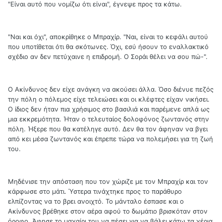
"Είναι αυτό που νομίζω ότι είναι", έγνεψε προς τα κάτω.
"Ναι και όχι", αποκρίθηκε ο Μπραχίρ. "Ναι, είναι το κεφάλι αυτού
που υποτίθεται ότι θα σκότωνες. Όχι, εσύ ήσουν το εναλλακτικό
σχέδιο αν δεν πετύχαινε η επιδρομή. Ο Σοράι θέλει να σου πώ-".
Ο Ακίνδυνος δεν είχε ανάγκη να ακούσει άλλα. Όσο διένυε πεζός
την πόλη ο πόλεμος είχε τελειώσει και οι κλέφτες είχαν νικήσει.
Ο ίδιος δεν ήταν πια χρήσιμος στο βασιλιά και παρέμενε απλά ως
μια εκκρεμότητα. Ήταν ο τελευταίος δολοφόνος ζωντανός στην
πόλη. Ήξερε που θα κατέληγε αυτό. Δεν θα τον άφηναν να βγει
από κει μέσα ζωντανός και έπρεπε τώρα να πολεμήσει για τη ζωή
του.
Μηδένισε την απόσταση που τον χώριζε με τον Μπραχίρ και τον
κάρφωσε στο μάτι. Ύστερα τινάχτηκε προς το παράθυρο
ελπίζοντας να το βρει ανοιχτό. Το μάνταλο έσπασε και ο
Ακίνδυνος βρέθηκε στον αέρα αφού το δωμάτιο βρισκόταν στον
όροφο. Άφησε το μαχαίρι του να πέσει για να βάλει κάτω τα χέρια