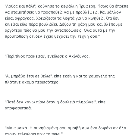
"Λάθος και πάλι", κούνησε το κεφάλι η Τρυφερή. "Ίσως θα έπρεπε
να σταματήσεις να προσπαθείς να με προβλέψεις. Και μάλλον
είσαι άφραγκος. Χρειάζεσαι τα λεφτά για να κινηθείς. Ότι δεν
κινείται εδώ πέρα βουλιάζει. Δέξου τη χάρη μου και βλέπουμε
αργότερα πώς θα μου την ανταποδώσεις. Όλα αυτά με την
προϋπόθεση ότι δεν έχεις ξεχάσει την τέχνη σου.".
"Περί τίνος πρόκειται", ενέδωσε ο Ακίνδυνος.
"Α, μπράβο έτσι σε θέλω", είπε εκείνη και το χαμόγελό της
πλάτυνε ακόμα περισσότερο.
"Ποτέ δεν κάνω πίσω όταν η δουλειά πληρώνει", είπε
αποφασιστικά.
"Μα φυσικά. Η συνηθισμένη σου αμοιβή συν ένα δωράκι αν όλα
έχουν τελειώσει πριν το πρωί."