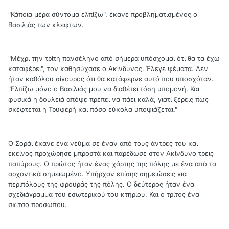
"Κάποια μέρα σύντομα ελπίζω", έκανε προβληματισμένος ο
Βασιλιάς των κλεφτών.
"Μέχρι την τρίτη πανσέληνο από σήμερα υπόσχομαι ότι θα τα έχω
καταφέρει", τον καθησύχασε ο Ακίνδυνος. Έλεγε ψέματα. Δεν
ήταν καθόλου σίγουρος ότι θα κατάφερνε αυτό που υποσχόταν.
"Ελπίζω μόνο ο Βασιλιάς μου να διαθέτει τόση υπομονή. Και
φυσικά η δουλειά απόψε πρέπει να πάει καλά, γιατί ξέρεις πώς
σκέφτεται η Τρυφερή και πόσο εύκολα υποψιάζεται."
Ο Σοράι έκανε ένα νεύμα σε έναν από τους άντρες του και
εκείνος προχώρησε μπροστά και παρέδωσε στον Ακίνδυνο τρεις
παπύρους. Ο πρώτος ήταν ένας χάρτης της πόλης με ένα από τα
αρχοντικά σημειωμένο. Υπήρχαν επίσης σημειώσεις για
περιπόλους της φρουράς της πόλης. Ο δεύτερος ήταν ένα
σχεδιάγραμμα του εσωτερικού του κτηρίου. Και ο τρίτος ένα
σκίτσο προσώπου.