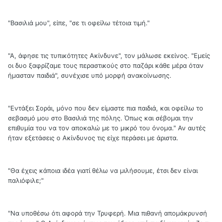
"Βασιλιά μου", είπε, "σε τι οφείλω τέτοια τιμή."
"Α, άφησε τις τυπικότητες Ακίνδυνε", τον μάλωσε εκείνος. "Εμείς
οι δυο ξαφρίζαμε τους περαστικούς στο παζάρι κάθε μέρα όταν
ήμασταν παιδιά", συνέχισε υπό μορφή ανακοίνωσης.
"Εντάξει Σοράι, μόνο που δεν είμαστε πια παιδιά, και οφείλω το
σεβασμό μου στο Βασιλιά της πόλης. Όπως και σέβομαι την
επιθυμία του να τον αποκαλώ με το μικρό του όνομα." Αν αυτές
ήταν εξετάσεις ο Ακίνδυνος τις είχε περάσει με άριστα.
"Θα έχεις κάποια ιδέα γιατί θέλω να μιλήσουμε, έτσι δεν είναι
παλιόφιλε;"
"Να υποθέσω ότι αφορά την Τρυφερή. Μια πιθανή απομάκρυνσή