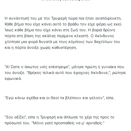
Η συνάντησή του με την Τρυφερή τώρα πια ήταν αναπόφευκτη.
Κάθε βήμα που είχε κάνει αυτό το βράδυ τον είχε φέρει ως εκεί.
Ίσως κάθε βήμα που είχε κάνει στη ζωή του. Η βαριά δρύινη
πόρτα στη βάση της σκάλας περίμενε κλειστή. Ο Ακίνδυνος
χτύπησε μια φορά δυνατά με τους κόμπους των δαχτύλων του
και η πόρτα άνοιξε χωρίς καθυστέρηση.
"Α! Ώστε ο άσωτος υιός επέστρεψε", μίλησε πρώτη η γυναίκα που
του άνοιξε. "Βρήκες τελικά αυτό που έψαχνες Ακίνδυνε;", ρώτησε
ειρωνικά.
"Εγώ κάνω σχέδια και οι Θεοί τα βλέπουν και γελούν", είπε.
"Σου αξίζει", είπε η Τρυφερή και άπλωσε το χέρι της προς το
πρόσωπό του. "Μόνο γιατί προσπαθείς να μ' αρνηθείς."