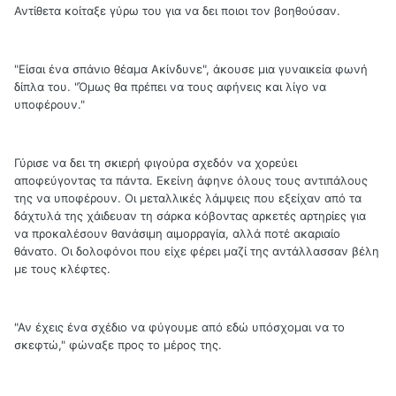
Αντίθετα κοίταξε γύρω του για να δει ποιοι τον βοηθούσαν.
"Είσαι ένα σπάνιο θέαμα Ακίνδυνε", άκουσε μια γυναικεία φωνή
δίπλα του. "Όμως θα πρέπει να τους αφήνεις και λίγο να
υποφέρουν."
Γύρισε να δει τη σκιερή φιγούρα σχεδόν να χορεύει
αποφεύγοντας τα πάντα. Εκείνη άφηνε όλους τους αντιπάλους
της να υποφέρουν. Οι μεταλλικές λάμψεις που εξείχαν από τα
δάχτυλά της χάιδευαν τη σάρκα κόβοντας αρκετές αρτηρίες για
να προκαλέσουν θανάσιμη αιμορραγία, αλλά ποτέ ακαριαίο
θάνατο. Οι δολοφόνοι που είχε φέρει μαζί της αντάλλασσαν βέλη
με τους κλέφτες.
"Αν έχεις ένα σχέδιο να φύγουμε από εδώ υπόσχομαι να το
σκεφτώ," φώναξε προς το μέρος της.