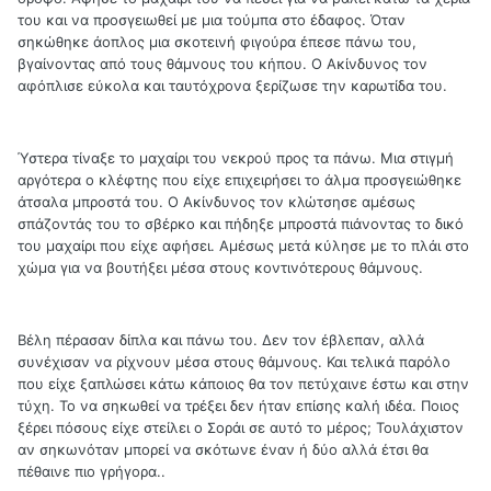
του και να προσγειωθεί με μια τούμπα στο έδαφος. Όταν
σηκώθηκε άοπλος μια σκοτεινή φιγούρα έπεσε πάνω του,
βγαίνοντας από τους θάμνους του κήπου. Ο Ακίνδυνος τον
αφόπλισε εύκολα και ταυτόχρονα ξερίζωσε την καρωτίδα του.
Ύστερα τίναξε το μαχαίρι του νεκρού προς τα πάνω. Μια στιγμή
αργότερα ο κλέφτης που είχε επιχειρήσει το άλμα προσγειώθηκε
άτσαλα μπροστά του. Ο Ακίνδυνος τον κλώτσησε αμέσως
σπάζοντάς του το σβέρκο και πήδηξε μπροστά πιάνοντας το δικό
του μαχαίρι που είχε αφήσει. Αμέσως μετά κύλησε με το πλάι στο
χώμα για να βουτήξει μέσα στους κοντινότερους θάμνους.
Βέλη πέρασαν δίπλα και πάνω του. Δεν τον έβλεπαν, αλλά
συνέχισαν να ρίχνουν μέσα στους θάμνους. Και τελικά παρόλο
που είχε ξαπλώσει κάτω κάποιος θα τον πετύχαινε έστω και στην
τύχη. Το να σηκωθεί να τρέξει δεν ήταν επίσης καλή ιδέα. Ποιος
ξέρει πόσους είχε στείλει ο Σοράι σε αυτό το μέρος; Τουλάχιστον
αν σηκωνόταν μπορεί να σκότωνε έναν ή δύο αλλά έτσι θα
πέθαινε πιο γρήγορα..