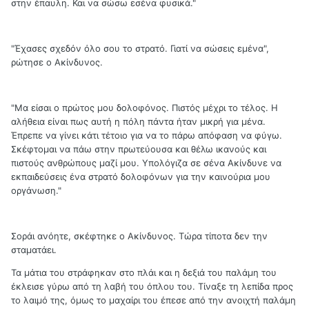
στην έπαυλη. Και να σώσω εσένα φυσικά."
"Έχασες σχεδόν όλο σου το στρατό. Γιατί να σώσεις εμένα",
ρώτησε ο Ακίνδυνος.
"Μα είσαι ο πρώτος μου δολοφόνος. Πιστός μέχρι το τέλος. Η
αλήθεια είναι πως αυτή η πόλη πάντα ήταν μικρή για μένα.
Έπρεπε να γίνει κάτι τέτοιο για να το πάρω απόφαση να φύγω.
Σκέφτομαι να πάω στην πρωτεύουσα και θέλω ικανούς και
πιστούς ανθρώπους μαζί μου. Υπολόγιζα σε σένα Ακίνδυνε να
εκπαιδεύσεις ένα στρατό δολοφόνων για την καινούρια μου
οργάνωση."
Σοράι ανόητε, σκέφτηκε ο Ακίνδυνος. Τώρα τίποτα δεν την
σταματάει.
Τα μάτια του στράφηκαν στο πλάι και η δεξιά του παλάμη του
έκλεισε γύρω από τη λαβή του όπλου του. Τίναξε τη λεπίδα προς
το λαιμό της, όμως το μαχαίρι του έπεσε από την ανοιχτή παλάμη