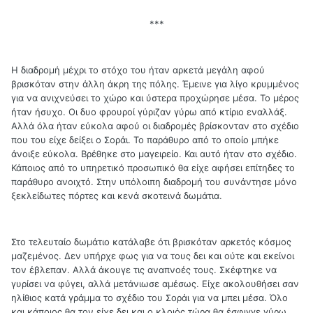
***
Η διαδρομή μέχρι το στόχο του ήταν αρκετά μεγάλη αφού
βρισκόταν στην άλλη άκρη της πόλης. Έμεινε για λίγο κρυμμένος
για να ανιχνεύσει το χώρο και ύστερα προχώρησε μέσα. Το μέρος
ήταν ήσυχο. Οι δυο φρουροί γύριζαν γύρω από κτίριο εναλλάξ.
Αλλά όλα ήταν εύκολα αφού οι διαδρομές βρίσκονταν στο σχέδιο
που του είχε δείξει ο Σοράι. Το παράθυρο από το οποίο μπήκε
άνοιξε εύκολα. Βρέθηκε στο μαγειρείο. Και αυτό ήταν στο σχέδιο.
Κάποιος από το υπηρετικό προσωπικό θα είχε αφήσει επίτηδες το
παράθυρο ανοιχτό. Στην υπόλοιπη διαδρομή του συνάντησε μόνο
ξεκλείδωτες πόρτες και κενά σκοτεινά δωμάτια.
Στο τελευταίο δωμάτιο κατάλαβε ότι βρισκόταν αρκετός κόσμος
μαζεμένος. Δεν υπήρχε φως για να τους δει και ούτε και εκείνοι
τον έβλεπαν. Αλλά άκουγε τις αναπνοές τους. Σκέφτηκε να
γυρίσει να φύγει, αλλά μετάνιωσε αμέσως. Είχε ακολουθήσει σαν
ηλίθιος κατά γράμμα το σχέδιο του Σοράι για να μπει μέσα. Όλο
και κάποιος θα τον είχε δει και ο κλοιός τώρα θα έσφιγγε γύρω