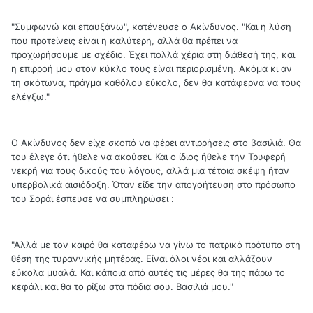
"Συμφωνώ και επαυξάνω", κατένευσε ο Ακίνδυνος. "Και η λύση
που προτείνεις είναι η καλύτερη, αλλά θα πρέπει να
προχωρήσουμε με σχέδιο. Έχει πολλά χέρια στη διάθεσή της, και
η επιρροή μου στον κύκλο τους είναι περιορισμένη. Ακόμα κι αν
τη σκότωνα, πράγμα καθόλου εύκολο, δεν θα κατάφερνα να τους
ελέγξω."
Ο Ακίνδυνος δεν είχε σκοπό να φέρει αντιρρήσεις στο βασιλιά. Θα
του έλεγε ότι ήθελε να ακούσει. Και ο ίδιος ήθελε την Τρυφερή
νεκρή για τους δικούς του λόγους, αλλά μια τέτοια σκέψη ήταν
υπερβολικά αισιόδοξη. Όταν είδε την απογοήτευση στο πρόσωπο
του Σοράι έσπευσε να συμπληρώσει :
"Αλλά με τον καιρό θα καταφέρω να γίνω το πατρικό πρότυπο στη
θέση της τυραννικής μητέρας. Είναι όλοι νέοι και αλλάζουν
εύκολα μυαλά. Και κάποια από αυτές τις μέρες θα της πάρω το
κεφάλι και θα το ρίξω στα πόδια σου. Βασιλιά μου."