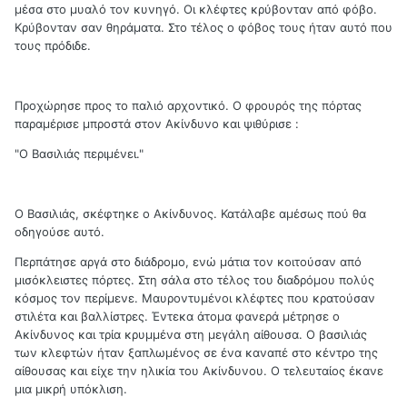
μέσα στο μυαλό τον κυνηγό. Οι κλέφτες κρύβονταν από φόβο.
Κρύβονταν σαν θηράματα. Στο τέλος ο φόβος τους ήταν αυτό που
τους πρόδιδε.
Προχώρησε προς το παλιό αρχοντικό. Ο φρουρός της πόρτας
παραμέρισε μπροστά στον Ακίνδυνο και ψιθύρισε :
"Ο Βασιλιάς περιμένει."
Ο Βασιλιάς, σκέφτηκε ο Ακίνδυνος. Κατάλαβε αμέσως πού θα
οδηγούσε αυτό.
Περπάτησε αργά στο διάδρομο, ενώ μάτια τον κοιτούσαν από
μισόκλειστες πόρτες. Στη σάλα στο τέλος του διαδρόμου πολύς
κόσμος τον περίμενε. Μαυροντυμένοι κλέφτες που κρατούσαν
στιλέτα και βαλλίστρες. Έντεκα άτομα φανερά μέτρησε ο
Ακίνδυνος και τρία κρυμμένα στη μεγάλη αίθουσα. Ο βασιλιάς
των κλεφτών ήταν ξαπλωμένος σε ένα καναπέ στο κέντρο της
αίθουσας και είχε την ηλικία του Ακίνδυνου. Ο τελευταίος έκανε
μια μικρή υπόκλιση.