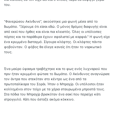
του.
"Φανερώσου Ακίνδυνε", ακούστηκε μια φωνή μέσα από το
δωμάτιο. "Ξέρουμε ότι είσαι εδώ. Ο μόνος δρόμος διαφυγής είναι
από εκεί που ήρθες και είναι πια κλειστός. Όλες οι υπόλοιπες
πόρτες και τα παράθυρα έχουν σφαλιστεί με καρφιά." Η φωνή είχε
ένα κρυμμένο δισταγμό. Σίγουρα κλέφτης. Οι κλέφτες πάντα
φοβούνταν. Ο φόβος θα έλεγε κανείς ότι ήταν το ναρκωτικό
τους.
Ένα μαύρο ύφασμα τραβήχτηκε και το φως ενός λυχναριού που
πριν ήταν κρυμμένο φώτισε το δωμάτιο. Ο Ακίνδυνος αναγνώρισε
τον άντρα που στεκόταν στο κέντρο ως ένα από τα
πρωτοπαλίκαρα του Σοράι. Ήταν ο Μπραχίρ. Οι υπόλοιποι ήταν
κολλημένοι στον τοίχο με τα χέρια σταυρωμένα μπροστά τους.
Στα πόδια του Μπραχίρ βρισκόταν ένα σακί που περιείχε κάτι
στρογγυλό. Κάτι που έσταζε ακόμα κόκκινο.