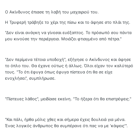
Ο Ακίνδυνος έπιασε τη λαβή του μαχαιριού του.
Η Τρυφερή τράβηξε το χέρι της πίσω και το άφησε στο πλάι της.
"Δεν είναι ανάγκη να γίνεσαι ευέξαπτος. Το πρόσωπό σου πάντα
μου κινούσε την περιέργεια. Μοιάζει φτιαγμένο από πέτρα."
"Δεν περίμενα τέτοια υποδοχή", εξήγησε ο Ακίνδυνος και άφησε
το όπλο του. Θα έχανε ούτως ή άλλως. Όλοι είχαν τον καλύτερό
τους. "Το ότι έφυγα όπως έφυγα πίστευα ότι θα σε είχε
ενοχλήσει", συμπλήρωσε.
"Πίστευες λάθος", μειδίασε εκείνη. "Το ήξερα ότι θα επιστρέψεις."
"Και πάλι, ήρθα μόλις χθες και σήμερα έχεις δουλειά για μένα.
Ένας λογικός άνθρωπος θα συμπέρανε ότι πας να με 'κάψεις'".