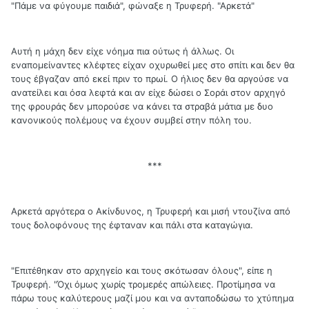
"Πάμε να φύγουμε παιδιά", φώναξε η Τρυφερή. "Αρκετά"
Αυτή η μάχη δεν είχε νόημα πια ούτως ή άλλως. Οι
εναπομείναντες κλέφτες είχαν οχυρωθεί μες στο σπίτι και δεν θα
τους έβγαζαν από εκεί πριν το πρωί. Ο ήλιος δεν θα αργούσε να
ανατείλει και όσα λεφτά και αν είχε δώσει ο Σοράι στον αρχηγό
της φρουράς δεν μπορούσε να κάνει τα στραβά μάτια με δυο
κανονικούς πολέμους να έχουν συμβεί στην πόλη του.
***
Αρκετά αργότερα ο Ακίνδυνος, η Τρυφερή και μισή ντουζίνα από
τους δολοφόνους της έφταναν και πάλι στα καταγώγια.
"Επιτέθηκαν στο αρχηγείο και τους σκότωσαν όλους", είπε η
Τρυφερή. "Όχι όμως χωρίς τρομερές απώλειες. Προτίμησα να
πάρω τους καλύτερους μαζί μου και να ανταποδώσω το χτύπημα