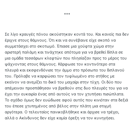
***
Σε λίγο κραυγές πόνου ακούστηκαν κοντά του. Και κανείς πια δεν
έριχνε στους θάμνους. Ότι και να συνέβαινε είχε σκοπό να
συμμετάσχει στο σκοτωμό. Έπιασε μια χούφτα χώμα στην
αριστερή παλάμη και τινάχτηκε απότομα για να βρεθεί δίπλα σε
μια ομάδα τεσσάρων κλεφτών που πλησίαζαν προς το μέρος του
ψάχνοντας στους θάμνους. Κάρφωσε τον κοντινότερο στα
πλευρά και εκσφενδόνισε την άμμο στο πρόσωπο του διπλανού
του. Πρόλαβε να καρφώσει τον τυφλωμένο στο στήθος με
εκείνον να ανεμίζει το δικό του μαχαίρι στην τύχη. Οι δύο που
απέμειναν προσπάθησαν να βρεθούν στις δυο πλευρές του για να
έχει την ευκαιρία ένας από αυτούς να τον χτυπήσει πισώπλατα.
Το σχέδιο όμως δεν ευώδωσε αφού αυτός που κινιόταν στα δεξιά
του έπεσε χτυπημένος από βέλος στην πλάτη μια στιγμή
αργότερα. Ο τελευταίος πανικοβλήθηκε και άρχισε να τρέχει,
αλλά ο Ακίνδυνος δεν είχε καμία όρεξη να τον κυνηγήσει.