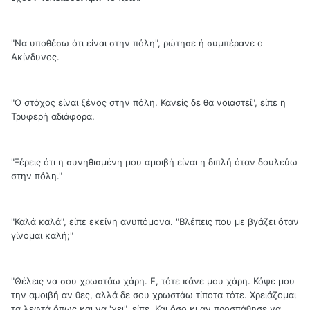
"Να υποθέσω ότι είναι στην πόλη", ρώτησε ή συμπέρανε ο
Ακίνδυνος.
"O στόχος είναι ξένος στην πόλη. Κανείς δε θα νοιαστεί", είπε η
Τρυφερή αδιάφορα.
"Ξέρεις ότι η συνηθισμένη μου αμοιβή είναι η διπλή όταν δουλεύω
στην πόλη."
"Καλά καλά", είπε εκείνη ανυπόμονα. "Βλέπεις που με βγάζει όταν
γίνομαι καλή;"
"Θέλεις να σου χρωστάω χάρη. Ε, τότε κάνε μου χάρη. Κόψε μου
την αμοιβή αν θες, αλλά δε σου χρωστάω τίποτα τότε. Χρειάζομαι
τα λεφτά όπως και να 'χει", είπε. Και όσο κι αν προσπάθησε να