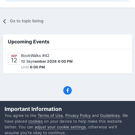
Go to topic listing
Upcoming Events
BookWalks #42
SEP
12
0
12 September 2026 4:00 PM
Until
6:00 PM
Privacy Policy
Contact Us
Cookies
Important Information
(C) SFF.gr, All rights reserved
You agree to the
Terms of Use
,
Privacy Policy
and
Guidelines
. We
Powered by Invision Community
have placed
cookies
on your device to help make this website
better. You can
adjust your cookie settings
, otherwise we'll
assume you're okay to continue..