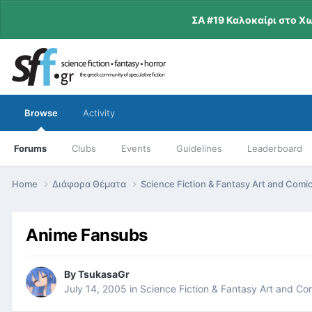
ΣΑ #19 Καλοκαίρι στο Χ
Browse
Activity
Forums
Clubs
Events
Guidelines
Leaderboard
Home
Διάφορα Θέματα
Science Fiction & Fantasy Art and Comi
Anime Fansubs
By
TsukasaGr
July 14, 2005
in
Science Fiction & Fantasy Art and Co