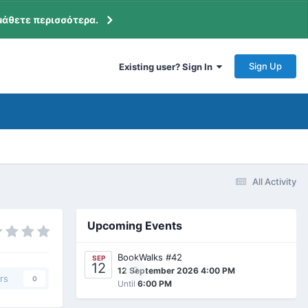
μάθετε περισσότερα.
Sign Up
Existing user? Sign In
All Activity
Upcoming Events
BookWalks #42
SEP
12
0
12 September 2026 4:00 PM
rs
0
Until
6:00 PM