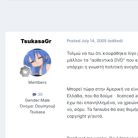
TsukasaGr
Posted
July 14, 2005
(edited)
Τολμώ να πω ότι κουφάθηκα λίγο με
μάλλον τα "αυθεντικά DVD" που κυ
υπάρχει η γνωστή πολιτική ανοχής
Members
Μπορεί τώρα στην Αμερική να είνα
39
Ελλάδα, που θα δούμε licenced an
Gender:
Male
έχω πει επανηλλημένα, να χρεώνε
Όνομα:
Doumyouji
νο, σόρυ. Τα fansubs θα σας θυμή
Tsukasa
copyright γι'αυτά.