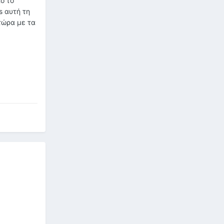
ό το
s αυτή τη
 τώρα με τα