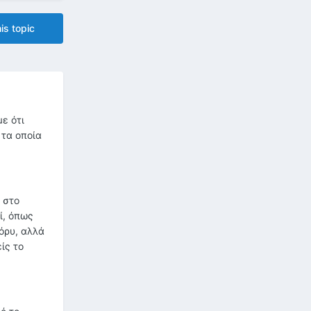
is topic
ε ότι
 τα οποία
 στο
ί, όπως
Σόρυ, αλλά
ίς το