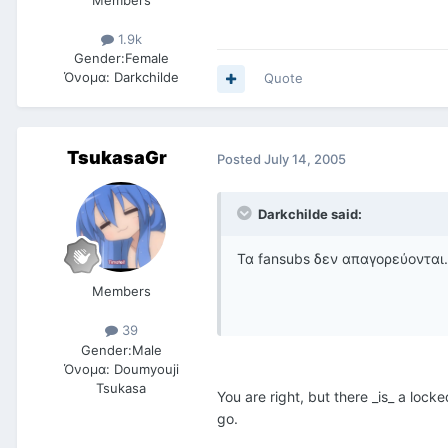
Members
1.9k
Gender:
Female
Όνομα:
Darkchilde
Quote
TsukasaGr
Posted
July 14, 2005
Darkchilde said:
Τα fansubs δεν απαγορεύονται. 
Members
39
Gender:
Male
Όνομα:
Doumyouji
Tsukasa
You are right, but there _is_ a lock
go.