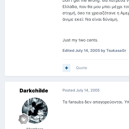
Don't get me wrong. Θα λάτρευα ν
Ελλάδα, που θα μου μπει μέχρι τον
στιγμή, όσο τα χρειαζότανε η Αμερ
άνιμε εκεί: Να είναι δύναμη.
Just my two cents.
Edited
July 14, 2005
by TsukasaGr
Quote
Darkchilde
Posted
July 14, 2005
Τα fansubs δεν απαγορεύονται. Υπά