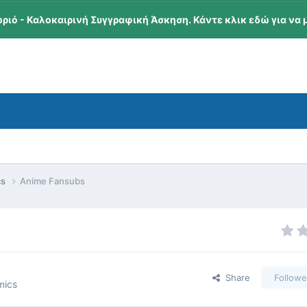
ωριό - Καλοκαιρινή Συγγραφική Άσκηση. Κάντε κλικ εδώ για να 
cs
Anime Fansubs
Share
Followe
mics