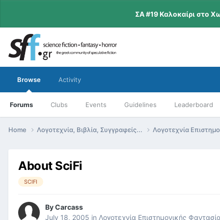
ΣΑ #19 Καλοκαίρι στο Χ
Browse
Activity
Forums
Clubs
Events
Guidelines
Leaderboard
Home
Λογοτεχνία, Βιβλία, Συγγραφείς...
Λογοτεχνία Επιστημ
About SciFi
SCIFI
By
Carcass
July 18, 2005
in
Λογοτεχνία Επιστημονικής Φαντασί