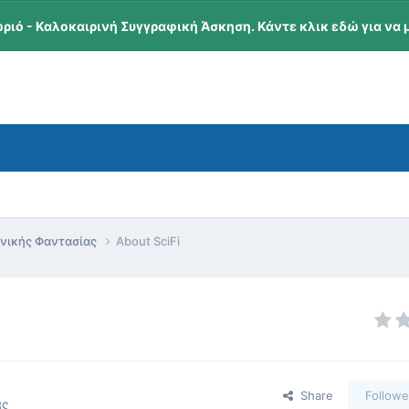
ωριό - Καλοκαιρινή Συγγραφική Άσκηση. Κάντε κλικ εδώ για να 
ονικής Φαντασίας
About SciFi
Share
Followe
ας