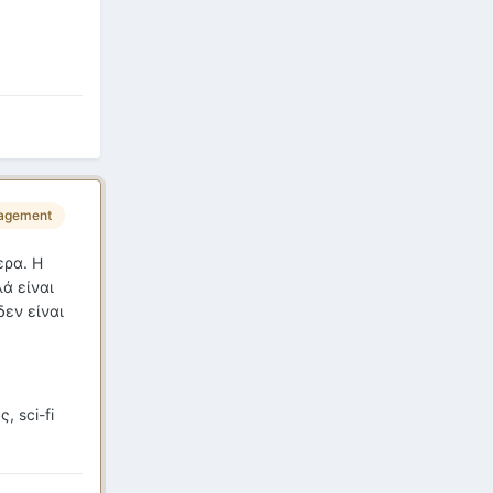
agement
ερα. Η
ά είναι
δεν είναι
, sci-fi