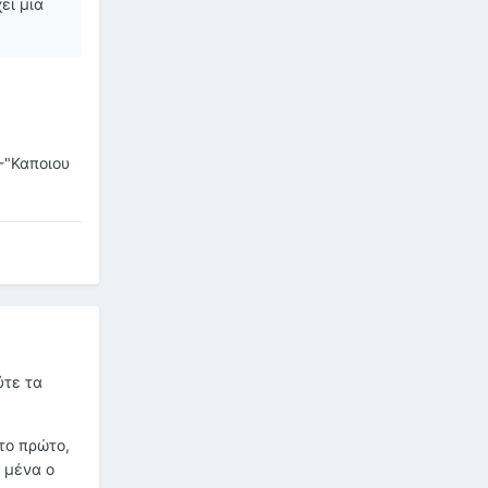
ει μια
-"Καποιου
ύτε τα
το πρώτο,
α μένα ο