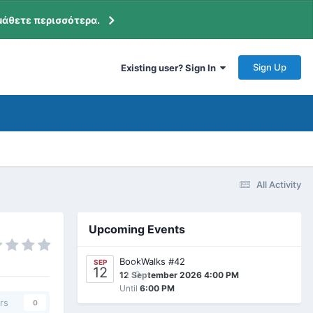
μάθετε περισσότερα.
Sign Up
Existing user? Sign In
All Activity
Upcoming Events
BookWalks #42
SEP
12
0
12 September 2026 4:00 PM
Until
6:00 PM
rs
0