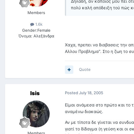
Δηλαδή, αν κάποιος μου πει ότ
πολύ καλή απόδειξη τού πώς κά
Members
1.6k
Gender:
Female
Όνομα:
Αλεξάνδρα
Χαχα, πρεπει να διαβασεις την απ
Αλλου Προβλημα". Στο η ζωη το σ
Quote
Isis
Posted
July 18, 2005
Είμαι ανάμεσα στο πρώτο και το τ
αναμένω διακαώς.
Αν με τίποτα δε γίνεται να συνδυ
γιατί το δίδαγμα (η γεύση και οι σ
Members