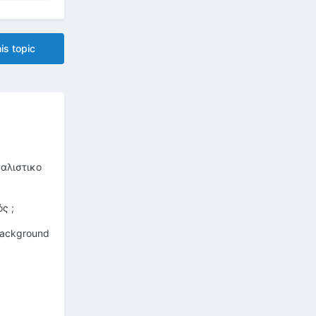
is topic
εαλιστικο
ς ;
background