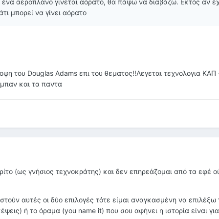
ι ένα αεροπλάνο γίνεται αόρατο, θα πάψω να διαβάζω. Εκτός αν έχ
τι μπορεί να γίνει αόρατο
οψη του Douglas Adams επι του θεματος!!Λεγεται τεχνολογια ΚΑΠ 
υμπαν και τα παντα
ρίτο (ως γνήσιος τεχνοκράτης) και δεν επηρεάζομαι από τα εφέ ο
αστούν αυτές οι δύο επιλογές τότε είμαι αναγκασμένη να επιλέξω 
κέψεις) ή το όραμα (you name it) που σου αφήνει η ιστορία είναι γι