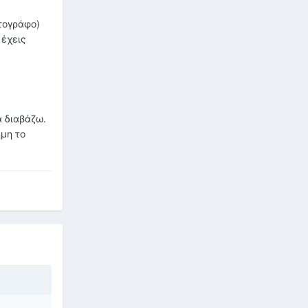
ατογράφο)
 έχεις
α διαβάζω.
ήμη το