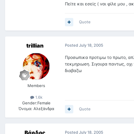
Πείτε και εσείς ( ναι φίλε μου , α
Quote
trillian
Posted
July 18, 2005
Προσωπικα προτιμω το πρωτο, απλ
τεκμηριωση. Σιγουρα παντως, οχι τ
διαβαζω
Members
1.6k
Gender:
Female
Όνομα:
Αλεξάνδρα
Quote
Βάρδος
Posted
July 18, 2005