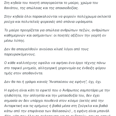
Στη κηδεία του ποιητή απαγορεύεται το μαύρο, χρώμα του
θανάτου, της απώλειας και της απαισιοδοξίας.
Στην κηδεία όλοι παρακαλούνται να φορούν πολύχρωμα εκλεκτά
ρούχα και πολυτελείς φορεσιές από σπάνια υφάσματα.
Το μαύρο προορίζεται για απώλεια ανθρώπων πεζών, ανθρώπων
καθημερινών και ασήμαντων: οι ποιητές αξίζουν την γιορτή εν
μέσω λύπης.
Δεν θα απαγγελθούν ανούσιοι κλισέ λόγοι από τους
παρευρισκόμενους.
Ο κάθε καλλιτέχνης οφείλει να αφήσει ένα έργο τέχνης πάνω
στο ταφικό μνημείο, αλληγορική χειρονομία εις ένδειξη φόρου
τιμής στον αποθανόντα.
Δεν θα πει ή γράψει κανείς "Αναπαύσου εις ειρήνη", όχι, όχι.
Η ειρήνη είναι κάτι το εφικτό που ο Άνθρωπος σαμποτάρει με την
ηλιθιότητα, την απληστία και την ματαιοδοξία του, δεν έχει
σημασία αν δεν υπάρχει πουθενά στον κόσμο (εκτός από την
Ανταρκτική και τις ερήμους ή βαθιά μέσα στη ζούγκλα και βαθιά
κάτω από την επιφάνεια των θαλασσών) , η ειρήνη είναι μπανάλ