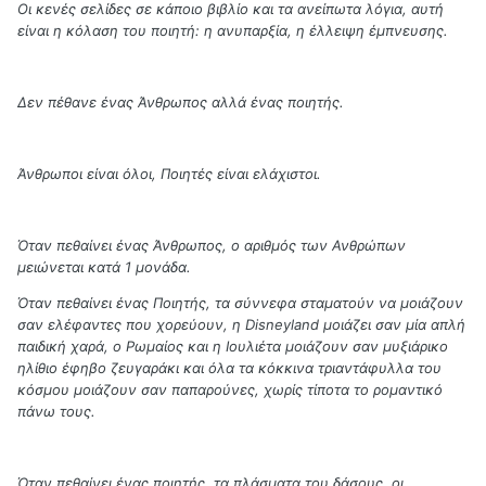
Οι κενές σελίδες σε κάποιο βιβλίο και τα ανείπωτα λόγια, αυτή
είναι η κόλαση του ποιητή: η ανυπαρξία, η έλλειψη έμπνευσης.
Δεν πέθανε ένας Άνθρωπος αλλά ένας ποιητής.
Άνθρωποι είναι όλοι, Ποιητές είναι ελάχιστοι.
Όταν πεθαίνει ένας Άνθρωπος, ο αριθμός των Ανθρώπων
μειώνεται κατά 1 μονάδα.
Όταν πεθαίνει ένας Ποιητής, τα σύννεφα σταματούν να μοιάζουν
σαν ελέφαντες που χορεύουν, η Disneyland μοιάζει σαν μία απλή
παιδική χαρά, ο Ρωμαίος και η Ιουλιέτα μοιάζουν σαν μυξιάρικο
ηλίθιο έφηβο ζευγαράκι και όλα τα κόκκινα τριαντάφυλλα του
κόσμου μοιάζουν σαν παπαρούνες, χωρίς τίποτα το ρομαντικό
πάνω τους.
Όταν πεθαίνει ένας ποιητής, τα πλάσματα του δάσους, οι