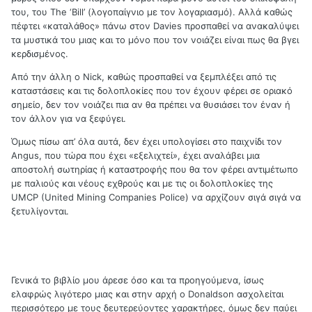
του, του The ‘Bill’ (λογοπαίγνιο με τον λογαριασμό). Αλλά καθώς
πέφτει «καταλάθος» πάνω στον Davies προσπαθεί να ανακαλύψει
τα μυστικά του μιας και το μόνο που τον νοιάζει είναι πως θα βγει
κερδισμένος.
Από την άλλη ο Nick, καθώς προσπαθεί να ξεμπλέξει από τις
καταστάσεις και τις δολοπλοκίες που τον έχουν φέρει σε οριακό
σημείο, δεν τον νοιάζει πια αν θα πρέπει να θυσιάσει τον έναν ή
τον άλλον για να ξεφύγει.
Όμως πίσω απ’ όλα αυτά, δεν έχει υπολογίσει στο παιχνίδι τον
Angus, που τώρα που έχει «εξελιχτεί», έχει αναλάβει μια
αποστολή σωτηρίας ή καταστροφής που θα τον φέρει αντιμέτωπο
με παλιούς και νέους εχθρούς και με τις οι δολοπλοκίες της
UMCP (United Mining Companies Police) να αρχίζουν σιγά σιγά να
ξετυλίγονται.
Γενικά το βιβλίο μου άρεσε όσο και τα προηγούμενα, ίσως
ελαφρώς λιγότερο μιας και στην αρχή ο Donaldson ασχολείται
περισσότερο με τους δευτερεύοντες χαρακτήρες, όμως δεν παύει