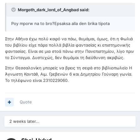
Morgoth_dark_lord_of_Angbad said:
Poy mporw na to bro?Epsaksa alla den brika tipota
Στην Αθήνα έχω πολύ καιρό να πάω, θυμάμαι, όμως, ότι η Φωλιά
του βιβλίου είχε πάρα πολλά βιβλία φαντασίας κι επιστημονικής
φαντασίας. Είναι σε μια στοά πάνω στην Πανεπιστημίου, λίγο πριν
το Σύνταγμα. Δυστυχώς, δεν θυμάμαι τη διεύθυνση ακριβώς.
Στην Θεσσαλονίκη μπορείς να βρεις τη σειρά στο βιβλιοπωλείο Η
Άγνωστη Καντάθ, Αιμ. Γρεβενών 6 και Δημητρίου Γούναρη γωνία.
Το τηλέφωνο είναι 2310229060.
Quote
2 weeks later...