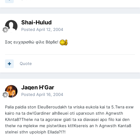
Shai-Hulud
Posted
April 12, 2004
Σας ευχαρισθώ φίλε Βάρδε!
Quote
Jaqen H'Gar
Posted
April 16, 2004
Palia paidia ston Eleu8eroudakh ta vriska eukola kai ta 5.Twra exw
kairo na ta dw!Gardiner alh8euei oti uparxoun sthn Agnwsth
KAnta8?Thelw na ta agorasw giati ta xa diavasei apo filo kai den
thelw na mplekw me pistwtikes ktl!Ksereis an h Agnwsth Kanta8
stelnei sthn upoloiph Ellada?!?!