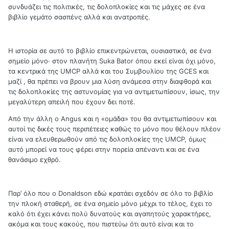
συνδυάζει τις πολιτικές, τις δολοπλοκίες και τις μάχες σε ένα
βιβλίο γεμάτο σασπένς αλλά και ανατροπές.
Η ιστορία σε αυτό το βιβλίο επικεντρώνεται, ουσιαστικά, σε ένα
σημείο μόνο· στον πλανήτη Suka Bator όπου εκεί είναι όχι μόνο,
τα κεντρικά της UMCP αλλά και του Συμβουλίου της GCES και
μαζί , θα πρέπει να βρουν μια λύση ανάμεσα στην διαφθορά και
τις δολοπλοκίες της αστυνομίας για να αντιμετωπίσουν, ίσως, την
μεγαλύτερη απειλή που έχουν δει ποτέ.
Από την άλλη ο Angus και η «ομάδα» του θα αντιμετωπίσουν και
αυτοί τις δικές τους περιπέτειες καθώς το μόνο που θέλουν πλέον
είναι να ελευθερωθούν από τις δολοπλοκίες της UMCP, όμως
αυτό μπορεί να τους φέρει στην πορεία απέναντι και σε ένα
θανάσιμο εχθρό.
Παρ’ όλο που ο Donaldson εδώ κρατάει σχεδόν σε όλο το βιβλίο
την πλοκή σταθερή, σε ένα σημείο μόνο μέχρι το τέλος, έχει το
καλό ότι έχει κάνει πολύ δυνατούς και αγαπητούς χαρακτήρες,
ακόμα και τους κακούς, που πιστεύω ότι αυτό είναι και το