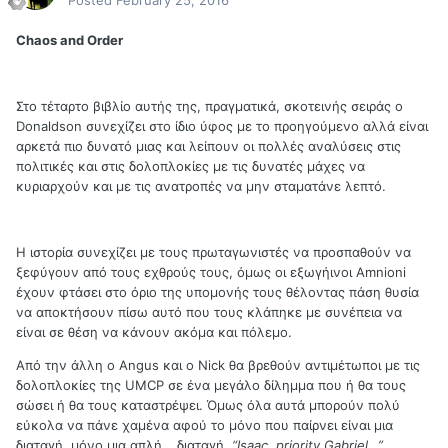
Posted
February 25, 2016
Chaos and Order
Στο τέταρτο βιβλίο αυτής της, πραγματικά, σκοτεινής σειράς ο
Donaldson συνεχίζει στο ίδιο ύφος με το προηγούμενο αλλά είναι
αρκετά πιο δυνατό μιας και λείπουν οι πολλές αναλύσεις στις
πολιτικές και στις δολοπλοκίες με τις δυνατές μάχες να
κυριαρχούν και με τις ανατροπές να μην σταματάνε λεπτό.
Η ιστορία συνεχίζει με τους πρωταγωνιστές να προσπαθούν να
ξεφύγουν από τους εχθρούς τους, όμως οι εξωγήινοι Amnioni
έχουν φτάσει στο όριο της υπομονής τους θέλοντας πάση θυσία
να αποκτήσουν πίσω αυτό που τους κλάπηκε με συνέπεια να
είναι σε θέση να κάνουν ακόμα και πόλεμο.
Από την άλλη ο Angus και ο Nick θα βρεθούν αντιμέτωποι με τις
δολοπλοκίες της UMCP σε ένα μεγάλο δίλημμα που ή θα τους
σώσει ή θα τους καταστρέψει. Όμως όλα αυτά μπορούν πολύ
εύκολα να πάνε χαμένα αφού το μόνο που παίρνει είναι μια
διαταγή, μόνο μια απλή… διαταγή
. “
Isaac,
priority
Gabriel…”