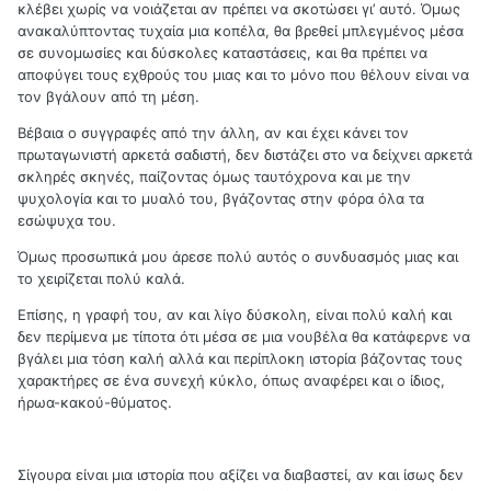
κλέβει χωρίς να νοιάζεται αν πρέπει να σκοτώσει γι’ αυτό. Όμως
ανακαλύπτοντας τυχαία μια κοπέλα, θα βρεθεί μπλεγμένος μέσα
σε συνομωσίες και δύσκολες καταστάσεις, και θα πρέπει να
αποφύγει τους εχθρούς του μιας και το μόνο που θέλουν είναι να
τον βγάλουν από τη μέση.
Βέβαια ο συγγραφές από την άλλη, αν και έχει κάνει τον
πρωταγωνιστή αρκετά σαδιστή, δεν διστάζει στο να δείχνει αρκετά
σκληρές σκηνές, παίζοντας όμως ταυτόχρονα και με την
ψυχολογία και το μυαλό του, βγάζοντας στην φόρα όλα τα
εσώψυχα του.
Όμως προσωπικά μου άρεσε πολύ αυτός ο συνδυασμός μιας και
το χειρίζεται πολύ καλά.
Επίσης, η γραφή του, αν και λίγο δύσκολη, είναι πολύ καλή και
δεν περίμενα με τίποτα ότι μέσα σε μια νουβέλα θα κατάφερνε να
βγάλει μια τόση καλή αλλά και περίπλοκη ιστορία βάζοντας τους
χαρακτήρες σε ένα συνεχή κύκλο, όπως αναφέρει και ο ίδιος,
ήρωα-κακού-θύματος.
Σίγουρα είναι μια ιστορία που αξίζει να διαβαστεί, αν και ίσως δεν