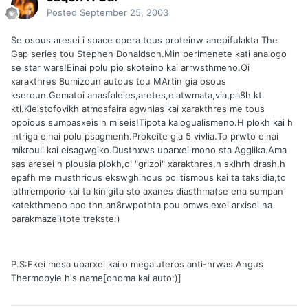
Posted
September 25, 2003
Se osous aresei i space opera tous proteinw anepifulakta The
Gap series tou Stephen Donaldson.Min perimenete kati analogo
se star wars!Einai polu pio skoteino kai arrwsthmeno.Oi
xarakthres 8umizoun autous tou MArtin gia osous
kseroun.Gematoi anasfaleies,aretes,elatwmata,via,pa8h ktl
ktl.Kleistofovikh atmosfaira agwnias kai xarakthres me tous
opoious sumpasxeis h miseis!Tipota kalogualismeno.H plokh kai h
intriga einai polu psagmenh.Prokeite gia 5 vivlia.To prwto einai
mikrouli kai eisagwgiko.Dusthxws uparxei mono sta Agglika.Ama
sas aresei h plousia plokh,oi "grizoi" xarakthres,h sklhrh drash,h
epafh me musthrious ekswghinous politismous kai ta taksidia,to
lathremporio kai ta kinigita sto axanes diasthma(se ena sumpan
katekthmeno apo thn an8rwpothta pou omws exei arxisei na
parakmazei)tote trekste:)
P.S:Ekei mesa uparxei kai o megaluteros anti-hrwas.Angus
Thermopyle his name[onoma kai auto:)]