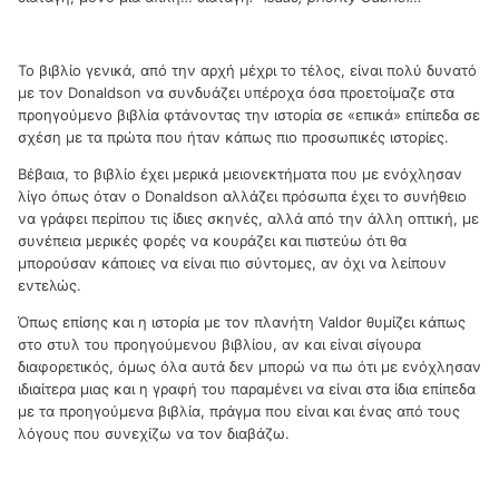
Το βιβλίο γενικά, από την αρχή μέχρι το τέλος, είναι πολύ δυνατό
με τον Donaldson να συνδυάζει υπέροχα όσα προετοίμαζε στα
προηγούμενο βιβλία φτάνοντας την ιστορία σε «επικά» επίπεδα σε
σχέση με τα πρώτα που ήταν κάπως πιο προσωπικές ιστορίες.
Βέβαια, το βιβλίο έχει μερικά μειονεκτήματα που με ενόχλησαν
λίγο όπως όταν ο Donaldson αλλάζει πρόσωπα έχει το συνήθειο
να γράφει περίπου τις ίδιες σκηνές, αλλά από την άλλη οπτική, με
συνέπεια μερικές φορές να κουράζει και πιστεύω ότι θα
μπορούσαν κάποιες να είναι πιο σύντομες, αν όχι να λείπουν
εντελώς.
Όπως επίσης και η ιστορία με τον πλανήτη Valdor θυμίζει κάπως
στο στυλ του προηγούμενου βιβλίου, αν και είναι σίγουρα
διαφορετικός, όμως όλα αυτά δεν μπορώ να πω ότι με ενόχλησαν
ιδιαίτερα μιας και η γραφή του παραμένει να είναι στα ίδια επίπεδα
με τα προηγούμενα βιβλία, πράγμα που είναι και ένας από τους
λόγους που συνεχίζω να τον διαβάζω.