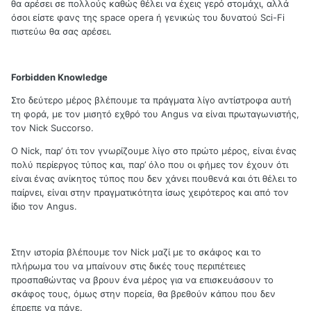
θα αρέσει σε πολλούς καθώς θέλει να έχεις γερό στομάχι, αλλά
όσοι είστε φανς της space opera ή γενικώς του δυνατού Sci-Fi
πιστεύω θα σας αρέσει.
Forbidden
Knowledge
Στο δεύτερο μέρος βλέπουμε τα πράγματα λίγο αντίστροφα αυτή
τη φορά, με τον μισητό εχθρό του Angus να είναι πρωταγωνιστής,
τον Nick Succorso.
Ο Nick, παρ’ ότι τον γνωρίζουμε λίγο στο πρώτο μέρος, είναι ένας
πολύ περίεργος τύπος και, παρ’ όλο που οι φήμες τον έχουν ότι
είναι ένας ανίκητος τύπος που δεν χάνει πουθενά και ότι θέλει το
παίρνει, είναι στην πραγματικότητα ίσως χειρότερος και από τον
ίδιο τον Angus.
Στην ιστορία βλέπουμε τον Nick μαζί με το σκάφος και το
πλήρωμα του να μπαίνουν στις δικές τους περιπέτειες
προσπαθώντας να βρουν ένα μέρος για να επισκευάσουν το
σκάφος τους, όμως στην πορεία, θα βρεθούν κάπου που δεν
έπρεπε να πάνε.