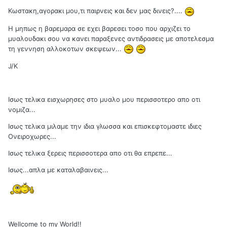
Κωστακη,αγορακι μου,τι παιρνεις και δεν μας δινεις?....
Η μηπως η βαρεμαρα σε εχει βαρεσει τοσο που αρχιζει το
μυαλουδακι σου να κανει παραξενες αντιδρασεις με αποτελεσμα
τη γεννηση αλλοκοτων σκεψεων...
J/K
Ισως τελικα εισχωρησες στο μυαλο μου περισσοτερο απο οτι
νομιζα...
Ισως τελικα μιλαμε την ιδια γλωσσα και επισκεφτομαστε ιδιες
Ονειροχωρες...
Ισως τελικα ξερεις περισσοτερα απο οτι θα επρεπε...
Ισως...απλα με καταλαβαινεις...
Wellcome to my World!!