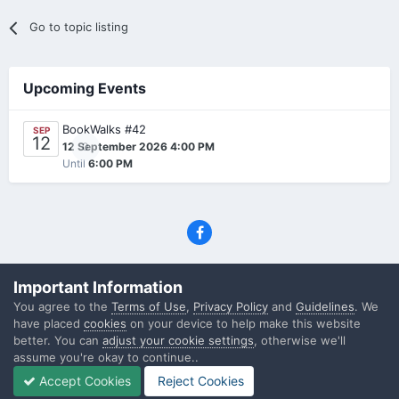
Go to topic listing
Upcoming Events
BookWalks #42
SEP
12
0
12 September 2026 4:00 PM
Until
6:00 PM
Privacy Policy
Contact Us
Cookies
Important Information
(C) SFF.gr, All rights reserved
You agree to the
Terms of Use
,
Privacy Policy
and
Guidelines
. We
Powered by Invision Community
have placed
cookies
on your device to help make this website
better. You can
adjust your cookie settings
, otherwise we'll
assume you're okay to continue..
Accept Cookies
Reject Cookies