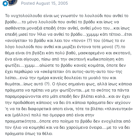
Posted
August 15, 2005
Το νυχτολούλουδο είναι ως γνωστόν το λουλούδι που ανθεί το
βράδυ....το μόνο λουλούδι που ανθεί το βράδυ και ίσως να
αισθάνεται μοναξιά επειδή όταν ανθεί, ανθεί μόνο του...και ίσως
επειδή μισεί τον Ήλιο να ανθεί το βράδυ...χμμμμ κάτι τέτοιο...έτσι
«ανοίγεται» το βράδυ και λεει τον «πονο» (?) του (όπως το εν
λόγο λουλούδι που ανθεί και μυρίζει έντονα τοτε μονο) (?).το
θέμα είναι ότι βγάζει κάτι πολύ βαθύ, μασκαρεμένο και σκοτεινό,
ένα είναι σίγουρο, πίσω από την σκοτεινή κωδικοποίηση κάτι
φωτίζει....χμμμ....αλώστε το βράδυ κανείς κοιμάται, όποτε δεν
έχει περιθώριο να «σκέφτεται» ότι αυτος-αυτη-αυτο του-της
λείπει...ενώ την ημέρα κανείς δουλεύει το μυαλό του και
θυμάται...ίσως αυτό (?). O ήλιος σημαίνει φως, αλλά ίσως κάποια
πράγματα να πρέπει να μην φωτίζονται...με το σκότος τα πάντα
παραμορφώνονται στο μάτι επειδή δεν βλέπει καλά...και αν έχει
την προδιάθεση κάποιος να δει ότι κάποια πράγματα δεν ισχύουν
‘η να τα δει διαφορετικά αποτι είναι, τότε τα βλέπει «πλανευτηκά»
και (μάλλον) πολύ πιο όμορφα από είναι στην
πραγματικότητα...όποτε στο ποίημα το βράδυ δεν ενοχλείται από
τον ήλιο να κοιμηθεί και να δει χαρούμενα όνειρα....με το να δει
πράγματα όπως τα θέλει