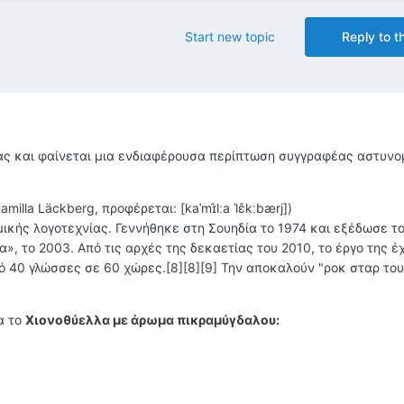
Start new topic
Reply to th
μιας και φαίνεται μια ενδιαφέρουσα περίπτωση συγγραφέας αστυν
la Läckberg‎‎, προφέρεται: [kaˈmɪ̂lːa ˈlɛ̂kːbærj])
ικής λογοτεχνίας. Γεννήθηκε στη Σουηδία το 1974 και εξέδωσε τ
», το 2003. Από τις αρχές της δεκαετίας του 2010, το έργο της έχ
 40 γλώσσες σε 60 χώρες.[8][8][9] Την αποκαλούν "ροκ σταρ του
α το
Χιονοθύελλα με άρωμα πικραμύγδαλου: