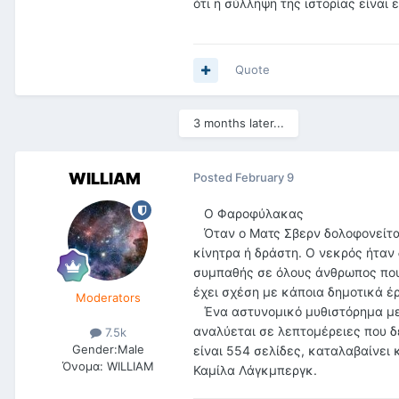
ότι η σύλληψη της ιστορίας είναι 
Quote
3 months later...
WILLIAM
Posted
February 9
Ο Φαροφύλακας
Όταν ο Ματς Σβερν δολοφονείται
κίνητρα ή δράστη. Ο νεκρός ήταν 
συμπαθής σε όλους άνθρωπος που κ
έχει σχέση με κάποια δημοτικά έρ
Moderators
Ένα αστυνομικό μυθιστόρημα με 
αναλύεται σε λεπτομέρειες που δ
7.5k
Gender:
Male
είναι 554 σελίδες, καταλαβαίνει 
Όνομα:
WILLIAM
Καμίλα Λάγκμπεργκ.