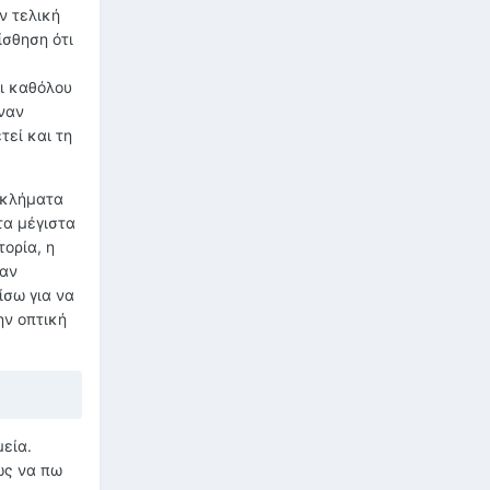
ν τελική
ίσθηση ότι
ει καθόλου
έναν
τεί και τη
εγκλήματα
τα μέγιστα
ορία, η
ναν
ίσω για να
ην οπτική
μεία.
ως να πω