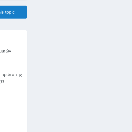
is topic
ομικών
ο πρώτο της
ει