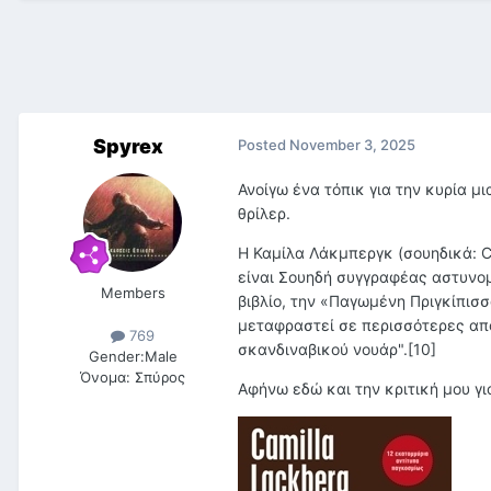
Spyrex
Posted
November 3, 2025
Ανοίγω ένα τόπικ για την κυρία 
θρίλερ.
Η Καμίλα Λάκμπεργκ (σουηδικά: Camil
είναι Σουηδή συγγραφέας αστυνομ
Members
βιβλίο, την «Παγωμένη Πριγκίπισσα
μεταφραστεί σε περισσότερες από
769
σκανδιναβικού νουάρ".[10]
Gender:
Male
Όνομα:
Σπύρος
Αφήνω εδώ και την κριτική μου γι