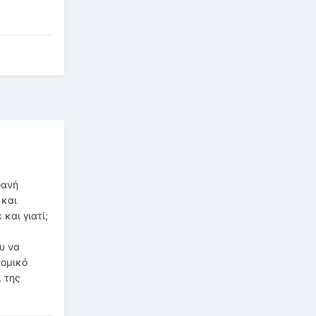
φανή
 και
και γιατί;
υ να
νομικό
, της