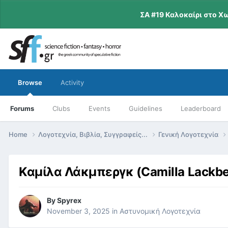
ΣΑ #19 Καλοκαίρι στο Χ
Browse
Activity
Forums
Clubs
Events
Guidelines
Leaderboard
Home
Λογοτεχνία, Βιβλία, Συγγραφείς...
Γενική Λογοτεχνία
Καμίλα Λάκμπεργκ (Camilla Lackbe
By
Spyrex
November 3, 2025
in
Αστυνομική Λογοτεχνία