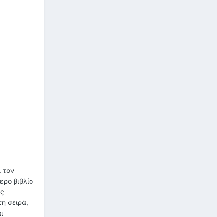
ι τον
ερο βιβλίο
ως
τη σειρά,
ι