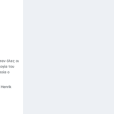
σαν όλες οι
ογία του
ποία ο
 Henrik