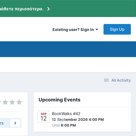
μάθετε περισσότερα.
Sign Up
Existing user? Sign In
All Activity
Upcoming Events
BookWalks #42
SEP
12
0
12 September 2026 4:00 PM
rs
2
Until
6:00 PM