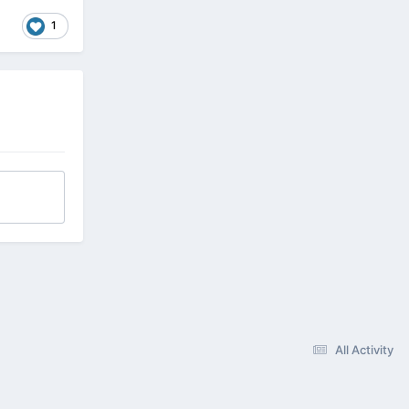
1
All Activity