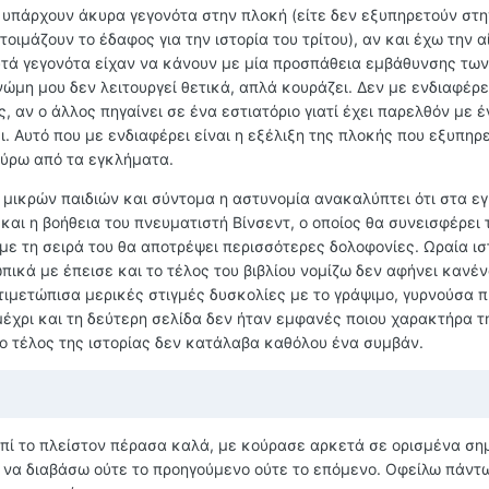
 υπάρχουν άκυρα γεγονότα στην πλοκή (είτε δεν εξυπηρετούν στη
τοιμάζουν το έδαφος για την ιστορία του τρίτου), αν και έχω την α
υτά γεγονότα είχαν να κάνουν με μία προσπάθεια εμβάθυνσης των
ώμη μου δεν λειτουργεί θετικά, απλά κουράζει. Δεν με ενδιαφέρ
ς, αν ο άλλος πηγαίνει σε ένα εστιατόριο γιατί έχει παρελθόν με 
ι. Αυτό που με ενδιαφέρει είναι η εξέλιξη της πλοκής που εξυπηρε
γύρω από τα εγκλήματα.
ες μικρών παιδιών και σύντομα η αστυνομία ανακαλύπτει ότι στα 
 και η βοήθεια του πνευματιστή Βίνσεντ, ο οποίος θα συνεισφέρει 
ε τη σειρά του θα αποτρέψει περισσότερες δολοφονίες. Ωραία ιστ
ικά με έπεισε και το τέλος του βιβλίου νομίζω δεν αφήνει κανέ
τιμετώπισα μερικές στιγμές δυσκολίες με το γράψιμο, γυρνούσα π
μέχρι και τη δεύτερη σελίδα δεν ήταν εμφανές ποιου χαρακτήρα τ
ο τέλος της ιστορίας δεν κατάλαβα καθόλου ένα συμβάν.
 επί το πλείστον πέρασα καλά, με κούρασε αρκετά σε ορισμένα ση
 να διαβάσω ούτε το προηγούμενο ούτε το επόμενο. Οφείλω πάντ