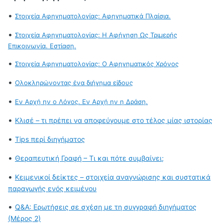
•
Στοιχεία Αφηγηματολογίας: Αφηγηματικά Πλαίσια.
•
Στοιχεία Αφηγηματολογίας: Η Αφήγηση Ως Τριμερής
Επικοινωνία. Εστίαση.
•
Στοιχεία Αφηγηματολογίας: Ο Αφηγηματικός Χρόνος
•
Ολοκληρώνοντας ένα διήγημα είδους
•
Εν Αρχή ην ο Λόγος. Εν Αρχή ην η Δράση.
•
Κλισέ – τι πρέπει να αποφεύγουμε στο τέλος μίας ιστορίας
•
Tips περί διηγήματος
•
Θεραπευτική Γραφή – Τι και πότε συμβαίνει;
•
Κειμενικοί δείκτες – στοιχεία αναγνώρισης και συστατικά
παραγωγής ενός κειμένου
•
Q&A: Ερωτήσεις σε σχέση με τη συγγραφή διηγήματος
(Μέρος 2)