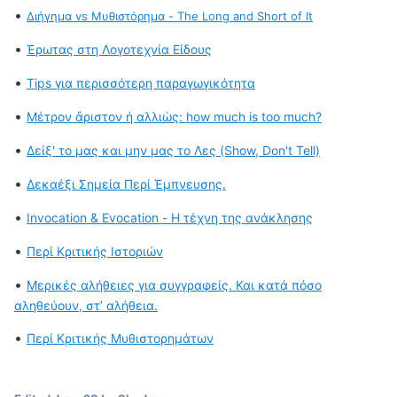
•
Διήγημα vs Μυθιστόρημα - The Long and Short of It
•
Έρωτας στη Λογοτεχνία Είδους
•
Tips για περισσότερη παραγωγικότητα
•
Μέτρον ἄριστον ή αλλιώς: how much is too much?
•
Δείξ' το μας και μην μας το Λες (Show, Don't Tell)
•
Δεκαέξι Σημεία Περί Έμπνευσης.
•
Invocation & Evocation - Η τέχνη της ανάκλησης
•
Περί Κριτικής Ιστοριών
•
Μερικές αλήθειες για συγγραφείς. Και κατά πόσο
αληθεύουν, στ’ αλήθεια.
•
Περί Κριτικής Μυθιστορημάτων