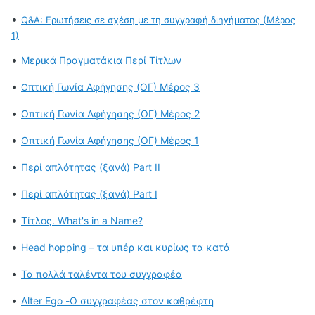
•
Q&A: Ερωτήσεις σε σχέση με τη συγγραφή διηγήματος (Μέρος
1)
•
Μερικά Πραγματάκια Περί Τίτλων
•
πτική Γωνία Αφήγησης (ΟΓ) Μέρος 3
Ο
•
Οπτική Γωνία Αφήγησης (ΟΓ) Μέρος 2
•
Οπτική Γωνία Αφήγησης (ΟΓ) Μέρος 1
•
Περί απλότητας (ξανά) Part II
•
Περί απλότητας (ξανά) Part I
•
Τίτλος. What's in a Name?
•
Head hopping – τα υπέρ και κυρίως τα κατά
•
Τα πολλά ταλέντα του συγγραφέα
•
Alter Ego -Ο συγγραφέας στον καθρέφτη