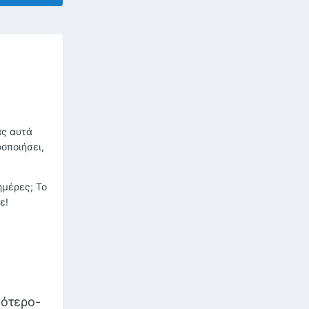
ας αυτά
οποιήσει,
ημέρες; Το
ε!
λότερο-