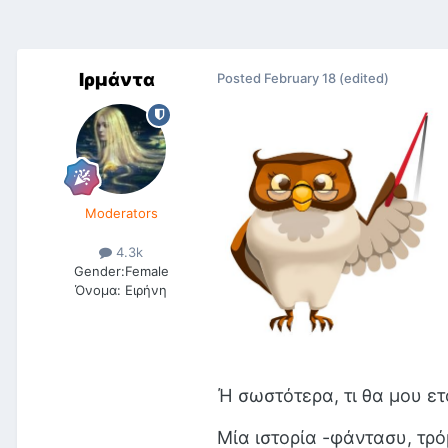
Ιρμάντα
Posted
February 18
(edited)
Moderators
4.3k
Gender:
Female
Όνομα:
Ειρήνη
Ή σωστότερα, τι θα μου ετ
Μία ιστορία -φάντασυ, τρ