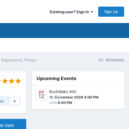
Sign Up
Existing user? Sign In
, Σαρακοστή, Πάσχα
All Activity
Upcoming Events
BookWalks #42
SEP
12
0
12 September 2026 4:00 PM
rs
4
Until
6:00 PM
is topic