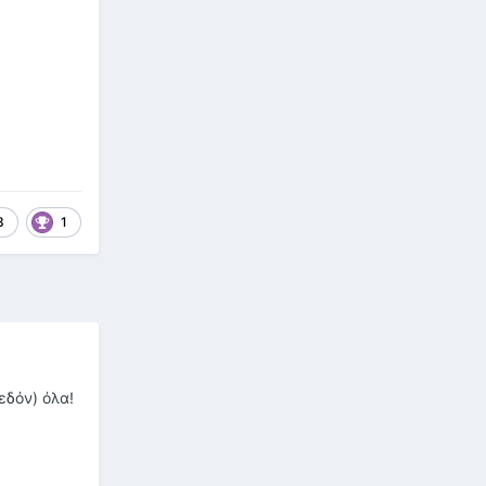
3
1
εδόν) όλα!