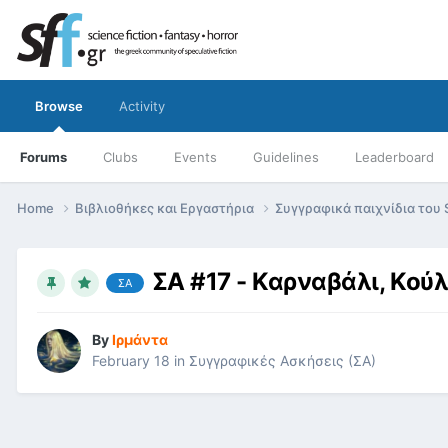
Browse
Activity
Forums
Clubs
Events
Guidelines
Leaderboard
Home
Βιβλιοθήκες και Εργαστήρια
Συγγραφικά παιχνίδια του 
ΣΑ #17 - Καρναβάλι, Κού
ΣΑ
By
Ιρμάντα
February 18
in
Συγγραφικές Ασκήσεις (ΣΑ)