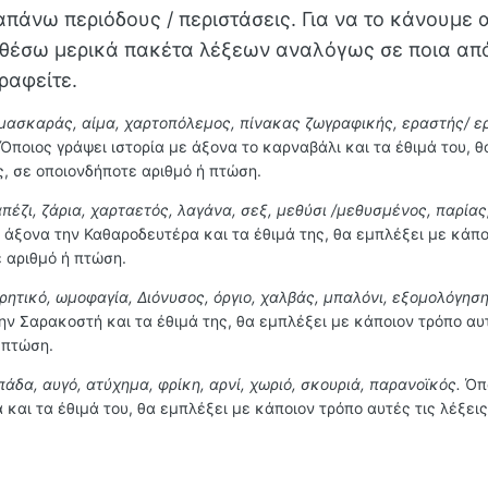
απάνω περιόδους / περιστάσεις. Για να το κάνουμε
θέσω μερικά πακέτα λέξεων αναλόγως σε ποια από
ραφείτε.
μασκαράς, αίμα, χαρτοπόλεμος, πίνακας ζωγραφικής, εραστής/ ε
Όποιος γράψει ιστορία με άξονα το καρναβάλι και τα έθιμά του, θ
ς, σε οποιονδήποτε αριθμό ή πτώση.
πέζι, ζάρια, χαρταετός, λαγάνα, σεξ, μεθύσι /μεθυσμένος, παρίας
ε άξονα την Καθαροδευτέρα και τα έθιμά της, θα εμπλέξει με κάπ
ε αριθμό ή πτώση.
ρητικό, ωμοφαγία, Διόνυσος, όργιο, χαλβάς, μπαλόνι, εξομολόγηση
ην Σαρακοστή και τα έθιμά της, θα εμπλέξει με κάποιον τρόπο αυ
 πτώση.
άδα, αυγό, ατύχημα, φρίκη, αρνί, χωριό, σκουριά, παρανοϊκός.
Όπ
 και τα έθιμά του, θα εμπλέξει με κάποιον τρόπο αυτές τις λέξεις