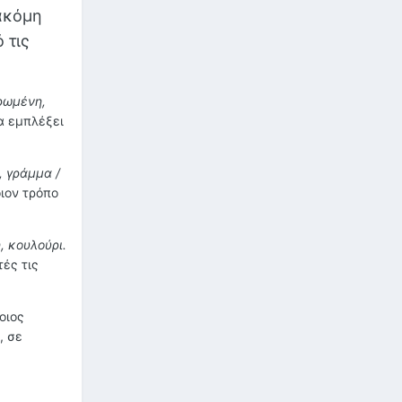
 ακόμη
 τις
ρωμένη,
α εμπλέξει
, γράμμα /
οιον τρόπο
, κουλούρι.
τές τις
οιος
, σε