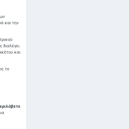
λων
ρά και την
τρικού
ς διαλέγει
ακέτου και
ος το
περιλάβετε
να