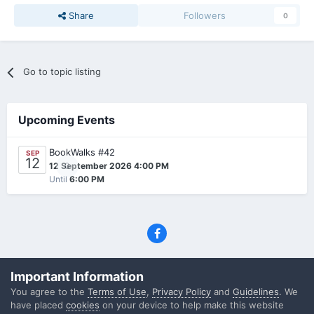
Share
Followers
0
Go to topic listing
Upcoming Events
BookWalks #42
SEP
12
0
12 September 2026 4:00 PM
Until
6:00 PM
Privacy Policy
Contact Us
Cookies
Important Information
(C) SFF.gr, All rights reserved
You agree to the
Terms of Use
,
Privacy Policy
and
Guidelines
. We
Powered by Invision Community
have placed
cookies
on your device to help make this website