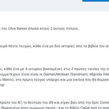
 του Clive Barker έπεσα στους 2 αυτούς τίτλους.
ι σειρά πέντε τευχών, κάθε ένα με δύο ιστορίες απο τα βιβλία του α
χών, κάθε ένα με 4 ιστορίες βασισμένες στις 2 πρώτες ταινίες της σ
μμετέχουν είναι είναι οι Gaiman/McKean (Sandman), Mignola (Hel
 Matrix), στο πρώτο τεύχος υπάρχει και μια εικόνα που θα θυμίσε
tal
 πρώτο του 87, το δεύτερο του 89 και είχαν βγει από την Epic Comi
d (Βασισμένο στην ομώνυμη ταινία - και το βιβλίο Cabal από το οπο