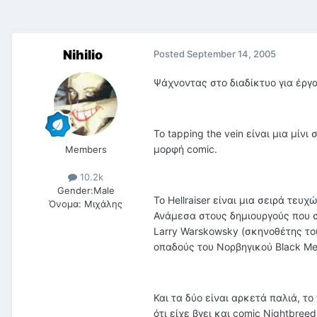
Nihilio
Posted
September 14, 2005
Ψάχνοντας στο διαδίκτυο για έργα
Το tapping the vein είναι μια μίν
μορφή comic.
Members
10.2k
Gender:
Male
Το Hellraiser είναι μια σειρά τευ
Όνομα:
Μιχάλης
Ανάμεσα στους δημιουργούς που συ
Larry Warskowsky (σκηνοθέτης του
οπαδούς του Νορβηγικού Black Me
Και τα δύο είναι αρκετά παλιά, το
ότι είχε βγει και comic Nightbree