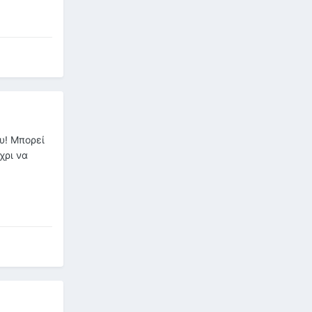
ου! Μπορεί
χρι να