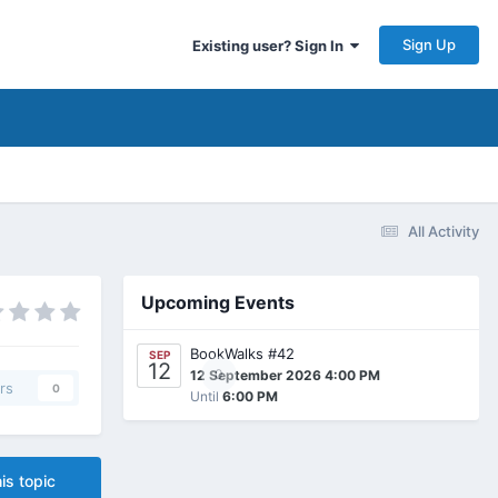
Sign Up
Existing user? Sign In
All Activity
Upcoming Events
BookWalks #42
SEP
12
0
12 September 2026 4:00 PM
rs
0
Until
6:00 PM
is topic