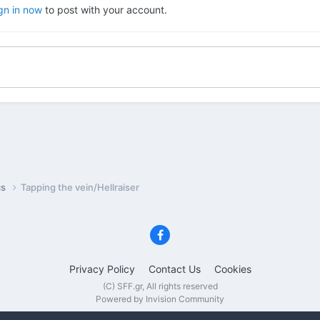
gn in now
to post with your account.
cs
Tapping the vein/Hellraiser
Privacy Policy
Contact Us
Cookies
(C) SFF.gr, All rights reserved
Powered by Invision Community