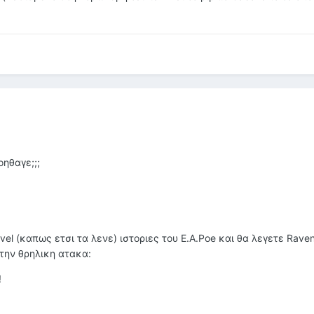
οηθαγε;;;
vel (καπως ετσι τα λενε) ιστοριες του E.A.Poe και θα λεγετε Raven
 την θρηλικη ατακα:
!