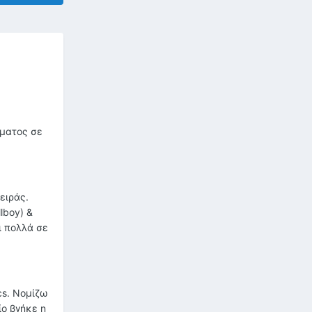
ίματος σε
ειράς.
lboy) &
ι πολλά σε
cs. Νομίζω
ίο βγήκε η