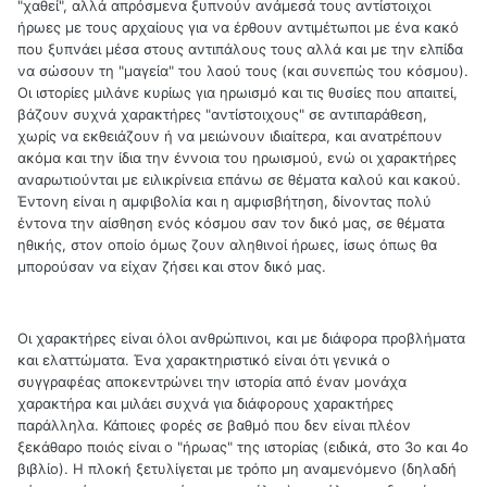
"χαθεί", αλλά απρόσμενα ξυπνούν ανάμεσά τους αντίστοιχοι
ήρωες με τους αρχαίους για να έρθουν αντιμέτωποι με ένα κακό
που ξυπνάει μέσα στους αντιπάλους τους αλλά και με την ελπίδα
να σώσουν τη "μαγεία" του λαού τους (και συνεπώς του κόσμου).
Οι ιστορίες μιλάνε κυρίως για ηρωισμό και τις θυσίες που απαιτεί,
βάζουν συχνά χαρακτήρες "αντίστοιχους" σε αντιπαράθεση,
χωρίς να εκθειάζουν ή να μειώνουν ιδιαίτερα, και ανατρέπουν
ακόμα και την ίδια την έννοια του ηρωισμού, ενώ οι χαρακτήρες
αναρωτιούνται με ειλικρίνεια επάνω σε θέματα καλού και κακού.
Έντονη είναι η αμφιβολία και η αμφισβήτηση, δίνοντας πολύ
έντονα την αίσθηση ενός κόσμου σαν τον δικό μας, σε θέματα
ηθικής, στον οποίο όμως ζουν αληθινοί ήρωες, ίσως όπως θα
μπορούσαν να είχαν ζήσει και στον δικό μας.
Οι χαρακτήρες είναι όλοι ανθρώπινοι, και με διάφορα προβλήματα
και ελαττώματα. Ένα χαρακτηριστικό είναι ότι γενικά ο
συγγραφέας αποκεντρώνει την ιστορία από έναν μονάχα
χαρακτήρα και μιλάει συχνά για διάφορους χαρακτήρες
παράλληλα. Κάποιες φορές σε βαθμό που δεν είναι πλέον
ξεκάθαρο ποιός είναι ο "ήρωας" της ιστορίας (ειδικά, στο 3ο και 4ο
βιβλίο). Η πλοκή ξετυλίγεται με τρόπο μη αναμενόμενο (δηλαδή