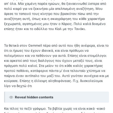
απ' όλα. Μία χαμένη παρέα ηρώων, θα ξαναεννωθεί ύστερα από
πολύ καιρό για να ξεκινήσει μία απελπισμένη αναζήτηση. Μου
άρεσε το ταπεινό τους κίνητρο που βρισκόταν πίσω από την
αναζήτηση αυτή, όπως και η σκιαγράφηση του κάθε χαρακτήρα
ξεχωριστά, αγαπημένος μου ήταν ο Κάριος. Πολύ καλά δοσμένο
επίσης ήταν και το ειδύλλιο του Κίαλ με την Τανάκι.
Τα θετικά στον Gemmell πέρα από αυτό που ήδη ανέφερα, είναι το
ότι οι ήρωες του έχουν ιδανικά, και είναι πρόθυμοι να
πολεμήσουν και να πεθάνουν για αυτά. Επίσης είναι ετοιμόλογοι
και αρκετοί από τους διαλόγους που έχουν μεταξύ τους, είναι
πράγματι πολύ καλοί. Στα μείον το ότι κάθε καλός χαρακτήρας
προτού πεθάνει, κατάφερνε πάντα μ' ένα τελευταίο χτύπημα να
παίρνει έναν αντίπαλο του μαζί του. Αυτό γινόταν συνέχεια και με
κούρασε. Επίσης η έλλειψη αληθοφάνειας. Π.χ. δυσκολεύομαι
λίγο να δεχτώ ότι
Reveal hidden contents
Και τέλος το πεζό γράψιμο. Τα βιβλία χωρίς να είναι κακά -κακό