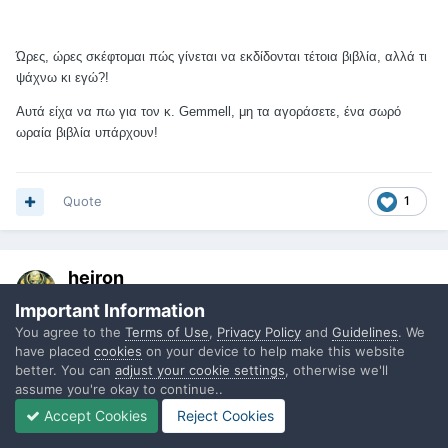
Ώρες, ώρες σκέφτομαι πώς γίνεται να εκδίδονται τέτοια βιβλία, αλλά τι
ψάχνω κι εγώ?!
Αυτά είχα να πω για τον κ. Gemmell, μη τα αγοράσετε, ένα σωρό
ωραία βιβλία υπάρχουν!
Quote
1
heiron
Posted
October 12, 2012
Important Information
You agree to the
Terms of Use
,
Privacy Policy
and
Guidelines
. We
Αναρωτιέμαι γιατί πήρες κι άλλο βιβλίο του Γκέμελ, και μάλιστα
have placed
cookies
on your device to help make this website
άλλη σειρά ίδιου πάντα είδους, ενώ τον βρήκες τόσο χάλια. Χώρια
better. You can
adjust your cookie settings
, otherwise we'll
ότι το να κοροϊδεύουμε τον ήρωα ηρωικής φαντασίας γιατί είναι
assume you're okay to continue..
τόσο γαμάτος είναι πολύ παράξενο. Αυτή είναι η δουλειά του.
Accept Cookies
Reject Cookies