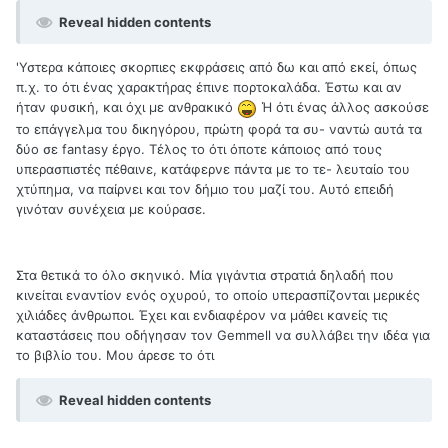
Reveal hidden contents
'Υστερα κάποιες σκορπιες εκφράσεις από δω και από εκεί, όπως
π.χ. το ότι ένας χαρακτήρας έπινε πορτοκαλάδα. Έστω και αν
ήταν φυσική, και όχι με ανθρακικό
Ή ότι ένας άλλος ασκούσε
το επάγγελμα του δικηγόρου, πρώτη φορά τα συ- ναντώ αυτά τα
δύο σε fantasy έργο. Τέλος το ότι όποτε κάποιος από τους
υπερασπιστές πέθαινε, κατάφερνε πάντα με το τε- λευταίο του
χτύπημα, να παίρνει και τον δήμιο του μαζί του. Αυτό επειδή
γινόταν συνέχεια με κούρασε.
Στα θετικά το όλο σκηνικό. Μία γιγάντια στρατιά δηλαδή που
κινείται εναντίον ενός οχυρού, το οποίο υπερασπίζονται μερικές
χιλιάδες άνθρωποι. Έχει και ενδιαφέρον να μάθει κανείς τις
καταστάσεις που οδήγησαν τον Gemmell να συλλάβει την ιδέα για
το βιβλίο του. Μου άρεσε το ότι
Reveal hidden contents