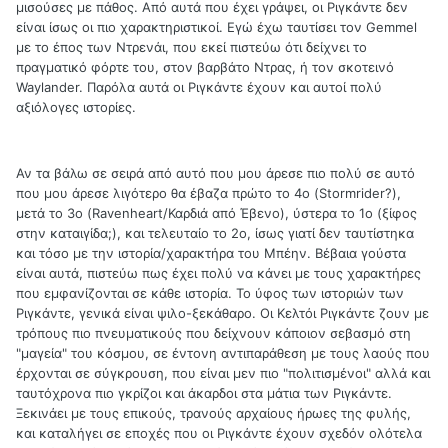
μισούσες με πάθος. Από αυτά που έχει γράψει, οι Ριγκάντε δεν
είναι ίσως οι πιο χαρακτηριστικοί. Εγώ έχω ταυτίσει τον Gemmel
με το έπος των Ντρενάι, που εκεί πιστεύω ότι δείχνει το
πραγματικό φόρτε του, στον βαρβάτο Ντρας, ή τον σκοτεινό
Waylander. Παρόλα αυτά οι Ριγκάντε έχουν και αυτοί πολύ
αξιόλογες ιστορίες.
Αν τα βάλω σε σειρά από αυτό που μου άρεσε πιο πολύ σε αυτό
που μου άρεσε λιγότερο θα έβαζα πρώτο το 4ο (Stormrider?),
μετά το 3ο (Ravenheart/Καρδιά από Έβενο), ύστερα το 1ο (ξίφος
στην καταιγίδα;), και τελευταίο το 2ο, ίσως γιατί δεν ταυτίστηκα
και τόσο με την ιστορία/χαρακτήρα του Μπέην. Βέβαια γούστα
είναι αυτά, πιστεύω πως έχει πολύ να κάνει με τους χαρακτήρες
που εμφανίζονται σε κάθε ιστορία. Το ύφος των ιστοριών των
Ριγκάντε, γενικά είναι ψιλο-ξεκάθαρο. Οι Κελτόι Ριγκάντε ζουν με
τρόπους πιο πνευματικούς που δείχνουν κάποιον σεβασμό στη
"μαγεία" του κόσμου, σε έντονη αντιπαράθεση με τους λαούς που
έρχονται σε σύγκρουση, που είναι μεν πιο "πολιτισμένοι" αλλά και
ταυτόχρονα πιο γκρίζοι και άκαρδοι στα μάτια των Ριγκάντε.
Ξεκινάει με τους επικούς, τρανούς αρχαίους ήρωες της φυλής,
και καταλήγει σε εποχές που οι Ριγκάντε έχουν σχεδόν ολότελα