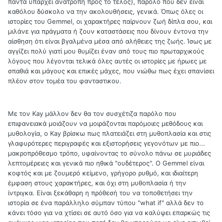
πάντα υπάρχει ανατροπή προς το τέλος), παρόλο που δεν είναι
καθόλου δύσκολο να την ακολουθήσεις, γενικά. Όπως όλες οι
ιστορίες του Gemmel, οι χαρακτήρες παίρνουν ζωή δίπλα σου, και
μιλάνε για πράγματα ή ζουν καταστάσεις που δίνουν έντονα την
αίσθηση ότι είναι βγαλμένα μέσα από αλήθειες της ζωής. Ίσως με
αγγίζει πολύ γιατί μου θυμίζει έναν από τους πιο πρωταρχικούς
λόγους που λέγονται τελικά όλες αυτές οι ιστορίες με ήρωες με
σπαθιά και μάγους και επικές μάχες, που νιώθω πως έχει σπανίσει
πλέον στον τομέα του φανταστικου.
Με τον Kay μάλλον δεν θα τον συσχέτιζα παρόλο που
επιφανειακά μοιάζουν να μοιράζονται παρόμοιες μεθόδους και
μυθολογία, ο Kay βρίσκω πως πλατειάζει στη μυθοπλασία και στις
γλαφυρότερες περιγραφές και εξιστορήσεις γεγονότων με πιο...
μακροπρόθεσμο τρόπο, υφαίνοντας το σύνολο πάνω σε μυριάδες
λεπτομέρειες και γενικά πιο ηθικά "ουδέτερος". Ο Gemmel είναι
κοφτός και με ζουμερό κείμενο, γρήγορο ρυθμό, και ιδιαίτερη
έμφαση στους χαρακτήρες, και όχι στη μυθοπλασία ή την
ίντριγκα. Είναι ξεκάθαρη η πρόθεσή του να τοποθετήσει την
ιστορία σε ένα παράλληλο σύμπαν τύπου "what if" αλλά δεν το
κάνει τόσο για να χτίσει σε αυτό όσο για να καλύψει επαρκώς τις