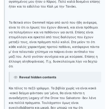
αγαπημένος μου ήταν ο Κάριος. Πολύ καλά δοσμένο επίσης
ήταν και το ειδύλλιο του Κίαλ με την Τανάκι.
Τα θετικά στον Gemmell πέρα από αυτό που ήδη ανέφερα,
είναι το ότι οι ήρωες του έχουν ιδανικά, και είναι πρόθυμοι
να πολεμήσουν και να πεθάνουν για αυτά. Επίσης είναι
ετοιμόλογοι και αρκετοί από τους διαλόγους που έχουν
μεταξύ τους, είναι πράγματι πολύ καλοί. Στα μείον το ότι
κάθε καλός χαρακτήρας προτού πεθάνει, κατάφερνε πάντα
μ' ένα τελευταίο χτύπημα να παίρνει έναν αντίπαλο του
μαζί του. Αυτό γινόταν συνέχεια και με κούρασε. Επίσης η
έλλειψη αληθοφάνειας. Π.χ. δυσκολεύομαι λίγο να δεχτώ
ότι
Reveal hidden contents
Και τέλος το πεζό γράψιμο. Τα βιβλία χωρίς να είναι κακά
-κακό δείγμα φάντασυ για 'μένα, θα είναι πάντα η
ανεκδιήγητη Legacy of the Drow του Salvatore- δεν λένε
και πολλά πράγματα. Τουλάχιστον όμως είναι
ευκολοδιάβαστα και μικρά, δεν μπορώ να πω ότι