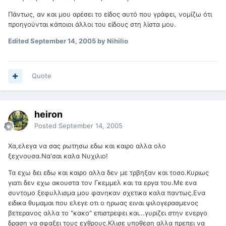
Πάντως, αν και μου αρέσει το είδος αυτό που γράφει, νομίζω ότι
προηγούνται κάποιοι άλλοι του είδους στη λίστα μου.
Edited
September 14, 2005
by Nihilio
Quote
heiron
Posted
September 14, 2005
Χα,ελεγα να σας ρωτησω εδω και καιρο αλλα ολο
ξεχνουσα.Να'σαι καλα Νυχιλιο!
Τα εχω δει εδω και καιρο αλλα δεν με τρβηξαν και τοσο.Κυριως
γιατι δεν εχω ακουστα τον Γκεμμελ και τα εργα του.Με ενα
συντομο ξεφυλλισμα μου φανηκαν σχετικα καλα παντως.Ενα
ειδικα θυμαμαι που ελεγε οτι ο ηρωας ειναι ψιλογερασμενος
βετερανος αλλα το "κακο" επιστρεφει και...γυριζει στην ενεργο
δραση να σφαξει τους εχθρους.Κλισε υποθεση αλλα πρεπει να