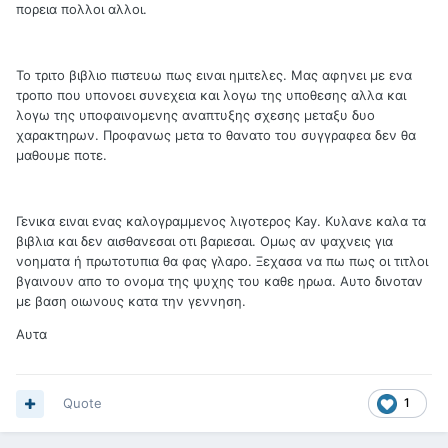
πορεια πολλοι αλλοι.
Το τριτο βιβλιο πιστευω πως ειναι ημιτελες. Μας αφηνει με ενα
τροπο που υπονοει συνεχεια και λογω της υποθεσης αλλα και
λογω της υποφαινομενης αναπτυξης σχεσης μεταξυ δυο
χαρακτηρων. Προφανως μετα το θανατο του συγγραφεα δεν θα
μαθουμε ποτε.
Γενικα ειναι ενας καλογραμμενος λιγοτερος Kay. Κυλανε καλα τα
βιβλια και δεν αισθανεσαι οτι βαριεσαι. Ομως αν ψαχνεις για
νοηματα ή πρωτοτυπια θα φας γλαρο. Ξεχασα να πω πως οι τιτλοι
βγαινουν απο το ονομα της ψυχης του καθε ηρωα. Αυτο δινοταν
με βαση οιωνους κατα την γεννηση.
Αυτα
Quote
1