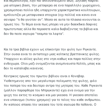
και θεματολογια, λιγο πιο απλουστευμενο ισως. Δηλαδη παιρνει
μια ιστορικη βαση, την μεταφερει σε ενα παραλληλο χωροχρονο,
χρησιμοποιει πολλα ηδη υπαρχοντα χαρακτηριστικα κουλτουρων,
εμπλουτιζει με μεταφυσικα στοιχεια (οχι πολλα) και κανει ενα
σεναριο ''τι θα γινοταν αν''. Μεσα σε αυτα τα πλαισια κινουνται οι
ηρωες του. Το θεμα ειναι πως μπορει να μην διαεκδικει δαφνες
πρωτοτυπιας αλλα θα περασετε καλα διαβαζοντας τα βιβλια και
δεν θα πειτε σιγουρα ''τσαμπα τα λεφτα''.
Και τα τρια βιβλια εχουν ως επικεντρο την φυλη των Ριγκαντε.
Στην ουσια ειναι το αντιστοιχο μιας κελτικης βρεττανικης φυλης.
Υπαρχουν κι αλλες φυλες στο νησι καθως και παρα πολλες στην
ενδοχωρα. Ολοι μαζι ονομαζονται ανεμπνευστα Κελτόι, μπας και
δεν το καταλαβει κανενας.
Κεντρικος ηρωας του πρωτου βιβλιου ειναι ο Κοναβαρ.
Υιοθετημενος απο τον μεγαλυτερο πολεμιστη της φυλης, φιλο
του πατερα του και δευτερο αντρα της μητερας του. Καθε Ριγκαντε
(μαλλον παραφθορα του Μπριγκαντε) εχει ενα ονομα για την
ψυχη του εκτος το κοσμικο και μια γκεασα. Η γκεασα αποτελει
ενα υπαινιγμο (τυπου χρησμος) για το τελος του καθε ανθρωπου.
Αν καποιος σπασει την γκεασα του τοτε σιγουρα θα πεθανει. Ο