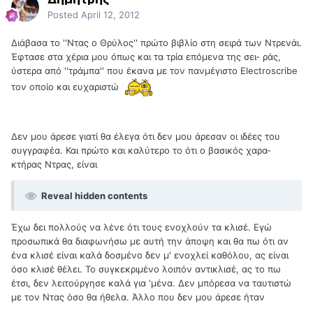
Posted
April 12, 2012
Διάβασα το ''Ντας ο Θρύλος'' πρώτο βιβλίο στη σειρά των Ντρενάι.
Έφτασε στα χέρια μου όπως και τα τρία επόμενα της σει- ράς,
ύστερα από ''τράμπα'' που έκανα με τον πανμέγιστο Electroscribe
τον οποίο και ευχαριστώ
Δεν μου άρεσε γιατί θα έλεγα ότι δεν μου άρεσαν οι ιδέες του
συγγραφέα. Και πρώτο και καλύτερο το ότι ο βασικός χαρα-
κτήρας Ντρας, είναι
Reveal hidden contents
Έχω δει πολλούς να λένε ότι τους ενοχλούν τα κλισέ. Εγώ
προσωπικά θα διαφωνήσω με αυτή την άποψη και θα πω ότι αν
ένα κλισέ είναι καλά δοσμένο δεν μ' ενοχλεί καθόλου, ας είναι
όσο κλισέ θέλει. Το συγκεκριμένο λοιπόν αντικλισέ, ας το πω
έτσι, δεν λειτούργησε καλά για 'μένα. Δεν μπόρεσα να ταυτιστώ
με τον Ντας όσο θα ήθελα. Άλλο που δεν μου άρεσε ήταν