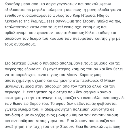
Κοναβαρ μεσα απο μια σειρα γεγονοτων και αποκαλυψεων
εξελισσεται σε μεγαλο πολεμιστη και ισως τη μονη ελπιδα για να
ενωθουν οι διασπασμενες φυλες του Καιρ Ντρουα. Ηδη οι
λεγεωνες της Ρωμης...εεεε συγγνωμη της Στοουν ηθελα να πω,
τσαλαπατανε κατω απο τους τελειους σχηματισμους και
ορθολογισμο που φερνουν τους ατιθασσους Κελτοι καθως και
απειλουν τον δεσμο του κοσμου των πνευματων και της γης με
τους ανθρωπους.
Στο δευτερο βιβλιο ο Κοναβαρ απολαμβανει τους χυμους και τις
πικρες της εξουσιας. Ο μεγαλυτερος καημος του αν και δεν θελει
να το παραδεχτει, ειναι ο γιος του Μπειν. Καρπος μιας
αποτυχημενης σχεσης και αφημενης στο περιθωριο. Ο Μπειν
μεγαλωνει μεσα στην απορριψη απο τον πατερα αλλα και τον
περιγυρο. Η εκπληκτικη ομοιοτητα που δεν αφηνει κανενα
ερωτημα για την καταγωγη του, μοιαζει να ειναι αλλο ενα παιχνιδι
των θεων εις βαρος του. Το αφου δεν σεβονται ας φοβουνται
γινεται αξιωμα του. Η αδιαμφισβητιτη πολεμικη ικανοτητα σε
συνδιασμο με εκρηξης ενος μονιμου θυμου τον κανουν ακομη
πιο αντιπαθητικο στους γυρω του. Ετσι λοιπον αποφασιζει να
αναζητηση την τυχη του στην Στοουν. Εκει θα ανακαλυψει πως