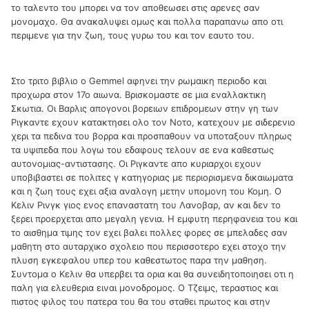
το ταλεντο του μπορει να τον αποθεωσει στις αρενες σαν
μονομαχο. Θα ανακαλυψει ομως και πολλα παραπανω απο οτι
περιμενε για την ζωη, τους γυρω του και τον εαυτο του.
Στο τριτο βιβλιο ο Gemmel αφηνει την ρωμαικη περιοδο και
προχωρα στον 17ο αιωνα. Βρισκομαστε σε μια εναλλακτικη
Σκωτια. Οι Βαρλις απογονοι βορειων επιδρομεων στην γη των
Ριγκαντε εχουν κατακτησει ολο τον Νοτο, κατεχουν με σιδερενιο
χερι τα πεδινα του βορρα και προσπαθουν να υποταξουν πληρως
τα υψιπεδα που λογω του εδαφους τελουν σε ενα καθεστως
αυτονομιας-αντιστασης. Οι Ριγκαντε απο κυριαρχοι εχουν
υποβιβαστει σε πολιτες γ κατηγοριας με περιορισμενα δικαιωματα
και η ζωη τους εχει αξια αναλογη μετην υπομονη του Κομη. Ο
Κελιν Ρινγκ γιος ενος επαναστατη του Λανοβαρ, αν και δεν το
ξερει προερχεται απο μεγαλη γενια. Η εμφυτη περηφανεια του και
το αισθημα τιμης τον εχει βαλει πολλες φορες σε μπελαδες σαν
μαθητη στο αυταρχικο σχολειο που περισσοτερο εχει στοχο την
πλυση εγκεφαλου υπερ του καθεστωτος παρα την μαθηση.
Συντομα ο Κελιν θα υπερβει τα ορια και θα συνειδητοποιησει οτι η
παλη για ελευθερια ειναι μονοδρομος. Ο Τζειμς, τεραστιος και
πιστος φιλος του πατερα του θα του σταθει πρωτος και στην