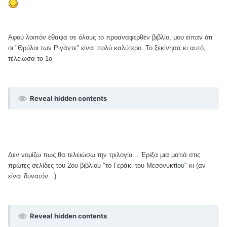
Αφού λοιπόν έθαψα σε όλους το προαναφερθέν βιβλίο, μου είπαν ότι
οι "Θρύλοι των Ριγάντε" είναι πολύ καλύτερο. Το ξεκίνησα κι αυτό,
τέλειωσα το 1ο
Reveal hidden contents
Δεν νομίζω πως θα τελειώσω την τριλογία... Έριξα μια ματιά στις
πρώτες σελίδες του 2ου βιβλίου "το Γεράκι του Μεσονυκτίου" κι (αν
είναι δυνατόν...)
Reveal hidden contents