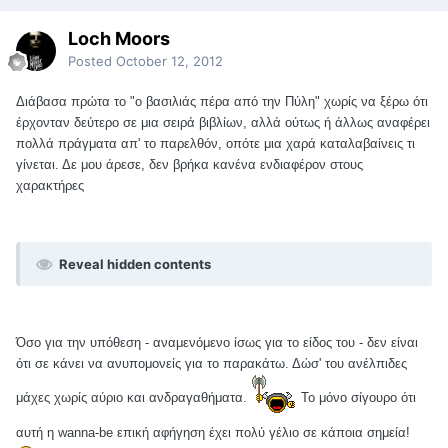
Loch Moors
Posted
October 12, 2012
Διάβασα πρώτα το "ο βασιλιάς πέρα από την Πύλη" χωρίς να ξέρω ότι
έρχονταν δεύτερο σε μια σειρά βιβλίων, αλλά ούτως ή άλλως αναφέρει
πολλά πράγματα απ' το παρελθόν, οπότε μια χαρά καταλαβαίνεις τι
γίνεται. Δε μου άρεσε, δεν βρήκα κανένα ενδιαφέρον στους
χαρακτήρες
Reveal hidden contents
Όσο για την υπόθεση - αναμενόμενο ίσως για το είδος του - δεν είναι
ότι σε κάνει να ανυπομονείς για το παρακάτω. Δώσ' του ανέλπιδες
μάχες χωρίς αύριο και ανδραγαθήματα.
Το μόνο σίγουρο ότι
αυτή η wanna-be επική αφήγηση έχει πολύ γέλιο σε κάποια σημεία!