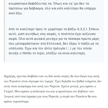
κουράστηκα διαβάζοντας τα. Όπως και να 'χει δεν τα
προτείνω για διάβασμα, όλο και κάτι καλύτερο θα υπάρχει
εκεί έξω.
Από το καλύτερο προς το χειρότερο τα βάζω 4,3,2,1. Σπάνιο
αυτό, γιατί συνήθως στις σειρές, η ποιότητα έχει αύξουσα
σειρά. Όλα αυτά φυσικά μονάχα για τα τέσσερα πρώτα μέρη
που μεταφράστηκαν στα Ελληνικά, δεν ξέρω τι παίζει με τα
υπόλοιπα. Έχω και την άλλη τριλογία ( ; ) με την οποία
άνοιξε ο Nihilio το topic, ελπίζω να είναι καλύτερη.
Δημήτρη, έχοντας διαβάσει και τις δύο αυτές σειρές, θα σου έλεγα πως αυτή
των Ριγκάντε είναι σίγουρα πιο 'ώριμη'. Έχει δηλαδή πιο βαθιά νοήματα, δεν
είναι τόσο ανάφλαρη όσο αυτή των Ντρενάι. Εμένα γενικά, μου αρέσει ο
Γκέμελ. Μου αρέσει η απλότητά του και η αμεσότητα των βιβλίων του.
Λογικά, από όσα έγραψες για τους Ντρενάι, η σειρά των Ριγκάντε θα σου
αρέσει περισσότερο.