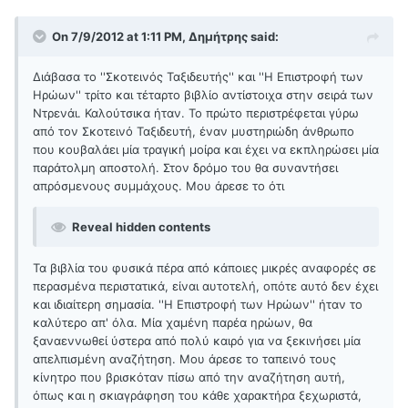
On 7/9/2012 at 1:11 PM, Δημήτρης said:
Διάβασα το ''Σκοτεινός Ταξιδευτής'' και ''Η Επιστροφή των
Ηρώων'' τρίτο και τέταρτο βιβλίο αντίστοιχα στην σειρά των
Ντρενάι. Καλούτσικα ήταν. Το πρώτο περιστρέφεται γύρω
από τον Σκοτεινό Ταξιδευτή, έναν μυστηριώδη άνθρωπο
που κουβαλάει μία τραγική μοίρα και έχει να εκπληρώσει μία
παράτολμη αποστολή. Στον δρόμο του θα συναντήσει
απρόσμενους συμμάχους. Μου άρεσε το ότι
Reveal hidden contents
Τα βιβλία του φυσικά πέρα από κάποιες μικρές αναφορές σε
περασμένα περιστατικά, είναι αυτοτελή, οπότε αυτό δεν έχει
και ιδιαίτερη σημασία. ''Η Επιστροφή των Ηρώων'' ήταν το
καλύτερο απ' όλα. Μία χαμένη παρέα ηρώων, θα
ξαναεννωθεί ύστερα από πολύ καιρό για να ξεκινήσει μία
απελπισμένη αναζήτηση. Μου άρεσε το ταπεινό τους
κίνητρο που βρισκόταν πίσω από την αναζήτηση αυτή,
όπως και η σκιαγράφηση του κάθε χαρακτήρα ξεχωριστά,