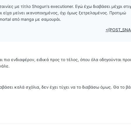
αινίες με τίτλο Shogun's executioner. Εγώ έχω διαβάσει μέχρι στι
ι είχα μείνει ικανοποιημένος, όχι όμως ξετρελαμένος. Προτιμώ
mmortal από manga με σαμουράι.
<{POST_SNA
αι πιο ενδιαφέρον, ειδικά προς το τέλος, όπου όλα οδηγούνται προ
νάλε.
διαβάσει καλά σχόλια, δεν έχει τύχει να το διαβάσω όμως. Θα το β