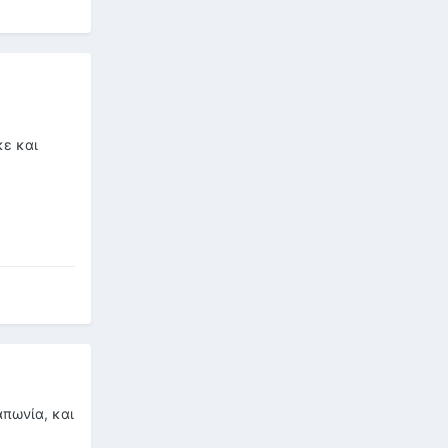
κε και
απωνία, και