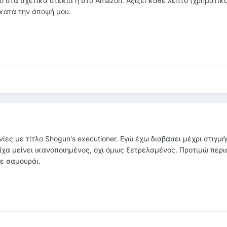
το στα σχετικά στέκια ή στο Amazon. Αξίζει κάθε λεπτό (χρηματικό
 κατά την άποψή μου.
ίες με τίτλο Shogun's executioner. Εγώ έχω διαβάσει μέχρι στιγμή
είχα μείνει ικανοποιημένος, όχι όμως ξετρελαμένος. Προτιμώ περι
με σαμουράι.