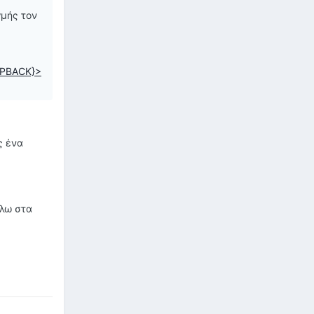
γμής τον
PBACK}>
ς ένα
άλω στα