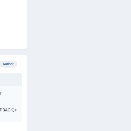
Author
ε
PBACK}>