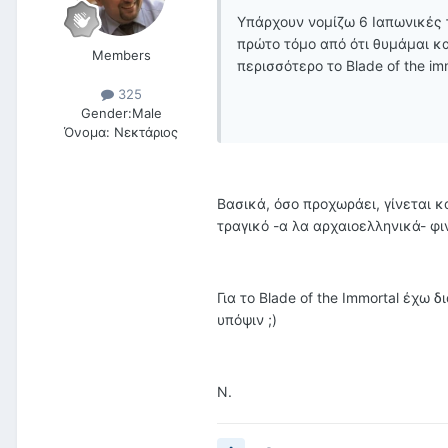
Υπάρχουν νομίζω 6 Ιαπωνικές τ
πρώτο τόμο από ότι θυμάμαι κα
Members
περισσότερο το Blade of the i
325
Gender:
Male
Όνομα:
Νεκτάριος
Βασικά, όσο προχωράει, γίνεται κ
τραγικό -α λα αρχαιοελληνικά- φι
Για το Blade of the Immortal έχω 
υπόψιν ;)
Ν.