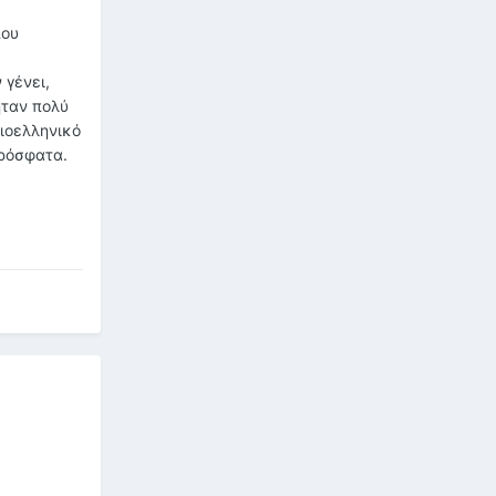
που
 γένει,
ήταν πολύ
ιοελληνικό
πρόσφατα.