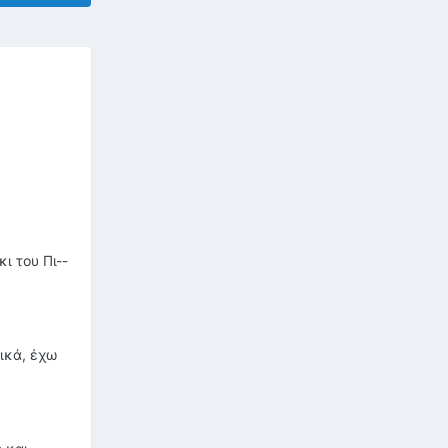
ι του Πι--
ικά, έχω