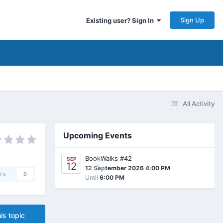
Sign Up
Existing user? Sign In
All Activity
Upcoming Events
BookWalks #42
SEP
12
0
12 September 2026 4:00 PM
rs
0
Until
6:00 PM
is topic