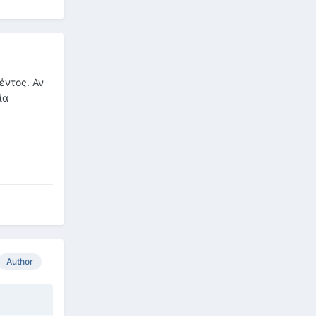
έντος. Αν
ία
Author