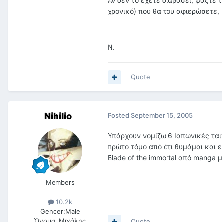
Αν δεν το έχετε διαβάσει, ψάξτε 
χρονικό) που θα του αφιερώσετε,
N.
Quote
Nihilio
Posted
September 15, 2005
Υπάρχουν νομίζω 6 Ιαπωνικές ταιν
πρώτο τόμο από ότι θυμάμαι και 
Blade of the immortal από manga 
Members
10.2k
Gender:
Male
Όνομα:
Μιχάλης
Quote