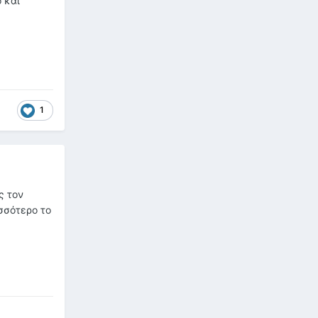
 και
1
ς τον
σσότερο το