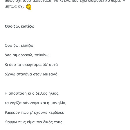
(ίσως όχι τόσο τελευταία), να κι ένα που έχει διαφορετικό θέμα. Ή
μήπως όχι;
Όσο ζω, ελπίζω
Όσο ζω, ελπίζω·
όσο αιμορραγώ, πεθαίνω.
Κι όσο τα σκέφτομαι όλ’ αυτά
ρίχνω σταγόνα στον ωκεανό.
Η απόσταση κι ο δειλός ήλιος,
τα γκρίζα σύννεφα και η υπνηλία,
θαρρούν
πως μ’ έχουνε κερδίσει.
Θαρρώ
πως είμαι πια δικός τους.