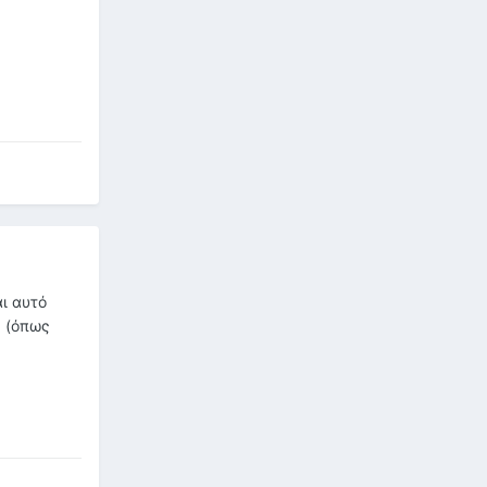
αι αυτό
ς (όπως