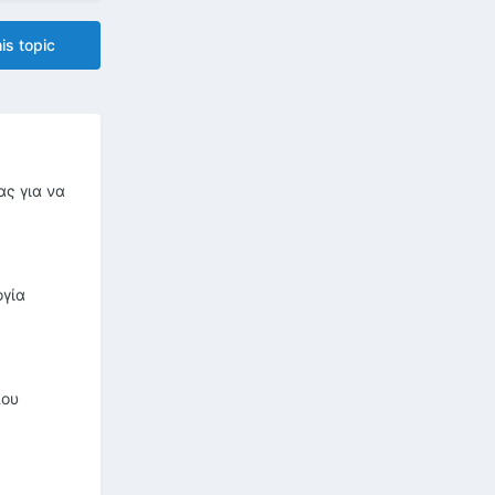
is topic
ας για να
ογία
που