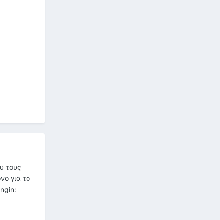
ου τους
νο για το