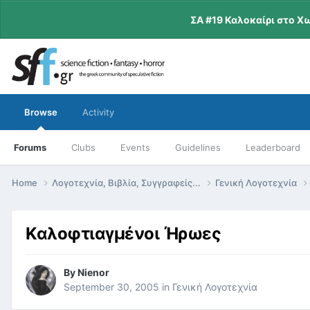
ΣΑ #19 Καλοκαίρι στο Χ
Browse
Activity
Forums
Clubs
Events
Guidelines
Leaderboard
Home
Λογοτεχνία, Βιβλία, Συγγραφείς...
Γενική Λογοτεχνία
Καλοφτιαγμένοι Ήρωες
By
Nienor
September 30, 2005
in
Γενική Λογοτεχνία