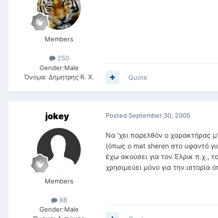
Members
250
Gender:
Male
Όνομα:
Δημητρης R. X.
Quote
jokey
Posted
September 30, 2005
Να 'χει παρελθόν ο χαρακτήρας μ' 
(όπως ο mat sheren στο υφαντό γ
έχω ακούσει για τον Έλρικ π.χ., τ
χρησιμεύει μόνο για την ιστορία 
Members
88
Gender:
Male