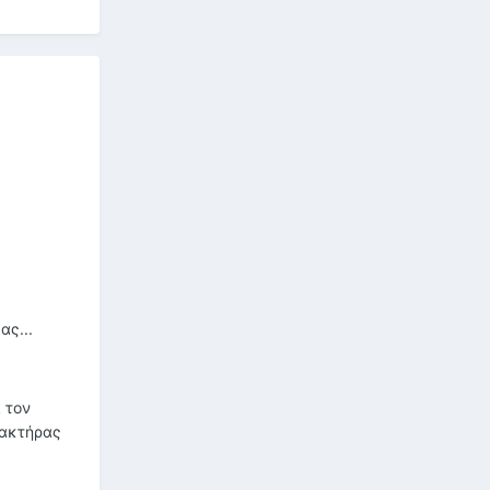
ας...
 τον
ρακτήρας