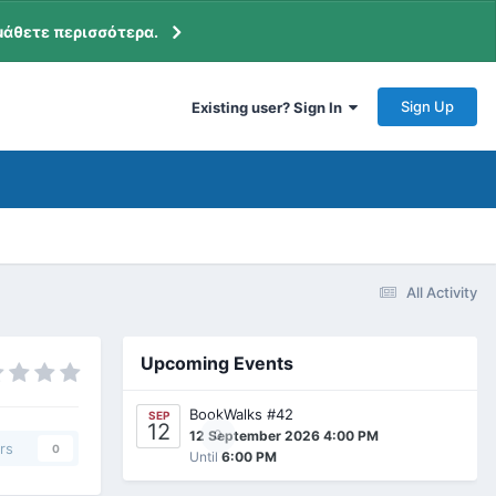
μάθετε περισσότερα.
Sign Up
Existing user? Sign In
All Activity
Upcoming Events
BookWalks #42
SEP
12
0
12 September 2026 4:00 PM
rs
0
Until
6:00 PM