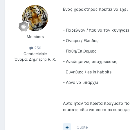
Ενας χαρακτηρας πρεπει να εχει
- Παρελθον / που να τον κυνηγαει
Members
- Ονειρα / Ελπιδες
250
- Παθη/Επιθυμιες
Gender:
Male
Όνομα:
Δημητρης R. X.
- Ανειλημενες υποχρεωσεις
- Συνηθιες / as in habbits
- Λόγο να υπαρχει
Αυτα ηταν τα πρωτα πραγματα που
ειμαστε εδω για να τα ακουσουμε
Quote