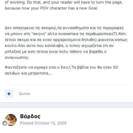
of working. Do that, and your reader will have to turn the page,
because now your POV character has a new Goal.
Δεν απαγορευει τις σκεψεις,τα συναισθηματα και τις περιγραφες
να μπουν στη "σκηνη" αλλα ουσιαστικα τις περιθωριοποιει(?).Κατι
τετοιο ακομα και σε εναν αρχαριο(εμενα δηλαδη),φαινεται καπως
κουλο.Απο αυτα που καταλαβα, ο τυπος ισχυριζεται οτι αν
μπλεξεις με κατι τετοια ειναι πολυ πιθανο να βαρεθει ο
αναγνωστης.
Φανταζεστε να εγραφε ετσι ο Εκο;!;Τα βιβλια του θα ηταν 50
σελιδων και μετριοτατα...
Quote
Βάρδος
Posted
October 13, 2005