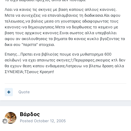
Λεει να κανεις τις σκηνες με βαση καποιυς απλους κανονες.
Μετα να συνεχιζεις να επαναλαμβανεις τη διαδικασια.Και αφου
τελειωσεις,να βαλεις μεσα οτι γουσταρεις αδιαφορωντας τους
κανονες-να δημιουργησεις.Μετα να διορθωσεις το κειμενο με
βαση τους αρχικους κανονες.Ειναι σωστος αλλα υπερβαλλει
αφου αν ακολουθησεις τα βηματα θα κανεις κυκλο βγαζοντας τα
δικα σου "περιττα" στοιχεια.
Επισης...Πρεπει ενα βιβλιο(ας πουμε ενα μυθιστορημα 600
σελιδων) να εχει απανωτες σκηνες;!;Περιγραφες,σκεψεις κτλ δεν
θα εχουν θεση καπου ενδιαμεσα;Λατρευω να βλεπω δραση αλλα
ΣΥΝΕΧΕΙΑ;Τζισους Κραηστ!
Quote
Βάρδος
Posted
October 12, 2005