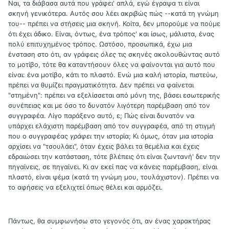
Ναι, τα διάβασα αυτά που γράφει' απλά, εγώ έγραψα τι είναι
σκηνή γενικότερα. Αυτός σου λέει ακριβώς πώς --κατά τη γνώμη
του-- πρέπει να στήσεις μια σκηνή. Κοίτα, δεν μπορούμε να πούμε
ότι έχει άδικο. Είναι, όντως, ένα τρόπος' και ίσως, μάλιστα, ένας
πολύ επιτυχημένος τρόπος. Ωστόσο, προσωπικά, έχω μια
ένσταση στο ότι, αν γράφεις
όλες
τις σκηνές ακολουθώντας αυτό
το μοτίβο, τότε θα καταντήσουν όλες να φαίνονται για αυτό που
είναι: ένα μοτίβο, κάτι το πλαστό. Ενώ μια καλή ιστορία, πιστεύω,
πρέπει να θυμίζει πραγματικότητα. Δεν πρέπει να φαίνεται
"στημένη": πρέπει να εξελίσσεται από μόνη της, βάσει εσωτερικής
συνέπειας και με όσο το δυνατόν λιγότερη παρέμβαση από τον
συγγραφέα. Λίγο παράξενο αυτό, ε; Πώς είναι δυνατόν να
υπάρχει ελάχιστη παρέμβαση από τον συγγραφέα, από τη στιγμή
που ο συγγραφέας
γράφει
την ιστορία; Κι όμως, όταν μια ιστορία
αρχίσει να "τσουλάει", όταν έχεις βάλει τα θεμέλια και έχεις
εδραιώσει την κατάσταση, τότε βλέπεις ότι είναι ζωντανή' δεν την
πηγαίνεις, σε πηγαίνει. Κι αν εκεί πας να κάνεις παρέμβαση, είναι
πλαστό, είναι ψέμα (κατά τη γνώμη μου, τουλάχιστον). Πρέπει να
το αφήσεις να εξελιχτεί όπως θέλει και αρμόζει.
Πάντως, θα συμφωνήσω στο γεγονός ότι, αν ένας χαρακτήρας