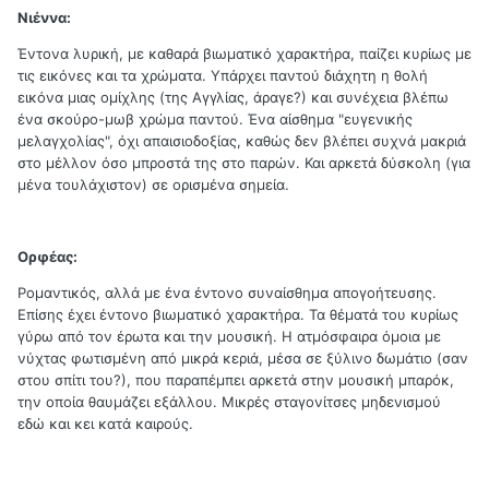
Νιέννα:
Έντονα λυρική, με καθαρά βιωματικό χαρακτήρα, παίζει κυρίως με
τις εικόνες και τα χρώματα. Υπάρχει παντού διάχητη η θολή
εικόνα μιας ομίχλης (της Αγγλίας, άραγε?) και συνέχεια βλέπω
ένα σκούρο-μωβ χρώμα παντού. Ένα αίσθημα "ευγενικής
μελαγχολίας", όχι απαισιοδοξίας, καθώς δεν βλέπει συχνά μακριά
στο μέλλον όσο μπροστά της στο παρών. Και αρκετά δύσκολη (για
μένα τουλάχιστον) σε ορισμένα σημεία.
Ορφέας:
Ρομαντικός, αλλά με ένα έντονο συναίσθημα απογοήτευσης.
Επίσης έχει έντονο βιωματικό χαρακτήρα. Τα θέματά του κυρίως
γύρω από τον έρωτα και την μουσική. Η ατμόσφαιρα όμοια με
νύχτας φωτισμένη από μικρά κεριά, μέσα σε ξύλινο δωμάτιο (σαν
στου σπίτι του?), που παραπέμπει αρκετά στην μουσική μπαρόκ,
την οποία θαυμάζει εξάλλου. Μικρές σταγονίτσες μηδενισμού
εδώ και κει κατά καιρούς.