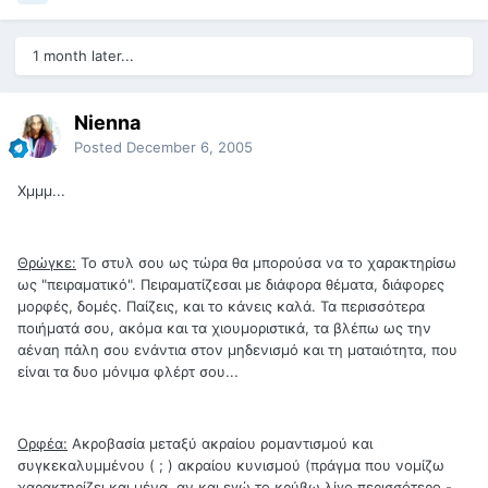
1 month later...
Nienna
Posted
December 6, 2005
Χμμμ...
Θρώγκε:
Το στυλ σου ως τώρα θα μπορούσα να το χαρακτηρίσω
ως "πειραματικό". Πειραματίζεσαι με διάφορα θέματα, διάφορες
μορφές, δομές. Παίζεις, και το κάνεις καλά. Τα περισσότερα
ποιήματά σου, ακόμα και τα χιουμοριστικά, τα βλέπω ως την
αέναη πάλη σου ενάντια στον μηδενισμό και τη ματαιότητα, που
είναι τα δυο μόνιμα φλέρτ σου...
Ορφέα:
Ακροβασία μεταξύ ακραίου ρομαντισμού και
συγκεκαλυμμένου ( ; ) ακραίου κυνισμού (πράγμα που νομίζω
χαρακτηρίζει και μένα, αν και εγώ το κρύβω λίγο περισσότερο -