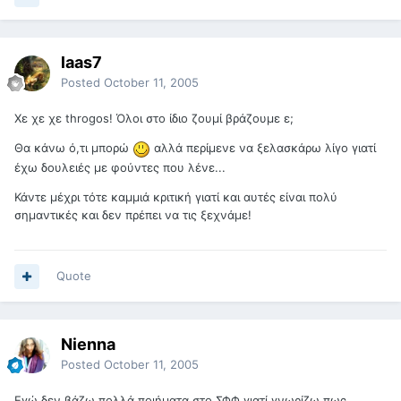
laas7
Posted
October 11, 2005
Χε χε χε throgos! Όλοι στο ίδιο ζουμί βράζουμε ε;
Θα κάνω ό,τι μπορώ
αλλά περίμενε να ξελασκάρω λίγο γιατί
έχω δουλειές με φούντες που λένε...
Κάντε μέχρι τότε καμμιά κριτική γιατί και αυτές είναι πολύ
σημαντικές και δεν πρέπει να τις ξεχνάμε!
Quote
Nienna
Posted
October 11, 2005
Εγώ δεν βάζω πολλά ποιήματα στο ΣΦΦ γιατί γνωρίζω πως