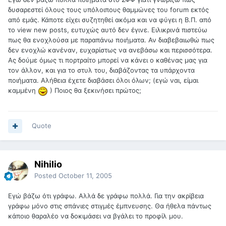
δυσαρεστεί όλους τους υπόλοιπους θαμμώνες του forum εκτός
από εμάς. Κάποτε είχει συζητηθεί ακόμα και να φύγει η Β.Π. από
το view new posts, ευτυχώς αυτό δεν έγινε. Ειλικρινά πιστεύω
πως θα ενοχλούσα με παραπάνω ποιήματα. Αν διαβεβαιωθώ πως
δεν ενοχλώ κανέναν, ευχαρίστως να ανεβάσω και περισσότερα.
Ας δούμε όμως τι πορτραίτο μπορεί να κάνει ο καθένας μας για
τον άλλον, και για το στυλ του, διαβάζοντας τα υπάρχοντα
ποιήματα. Αλήθεια έχετε διαβάσει όλοι όλων; (εγώ ναι, είμαι
καμμένη
) Ποιος θα ξεκινήσει πρώτος;
Quote
Nihilio
Posted
October 11, 2005
Εγώ βάζω ότι γράφω. Αλλά δε γράφω πολλά. Για την ακρίβεια
γράφω μόνο στις σπάνιες στιγμές έμπνευσης. Θα ήθελα πάντως
κάποιο θαραλέο να δοκιμάσει να βγάλει το προφίλ μου.