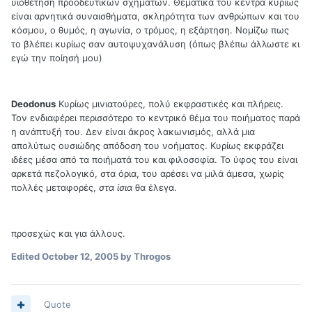
υιοθέτηση προοδευτικών σχημάτων. Θεματικά του κέντρα κυρίως
είναι αρνητικά συναισθήματα, σκληρότητα των ανθρώπων και του
κόσμου, ο θυμός, η αγωνία, ο τρόμος, η εξάρτηση. Νομίζω πως
το βλέπει κυρίως σαν αυτοψυχανάλυση (όπως βλέπω άλλωστε κι
εγώ την ποίησή μου)
Deodonus
Κυρίως μινιατούρες, πολύ εκφραστικές και πλήρεις.
Τον ενδιαφέρει περισσότερο το κεντρικό θέμα του ποιήματος παρά
η ανάπτυξή του. Δεν είναι άκρος λακωνισμός, αλλά μια
απολύτως ουσιώδης απόδοση του νοήματος. Κυρίως εκφράζει
ιδέες μέσα από τα ποιήματά του και φιλοσοφία. Το ύφος του είναι
αρκετά πεζολογικό, στα όρια, του αρέσει να μιλά άμεσα, χωρίς
πολλές μεταφορές,
στα ίσια
θα έλεγα.
προσεχώς και για άλλους.
Edited
October 12, 2005
by Throgos
Quote