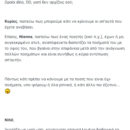
Ωραία ιδέα, DD, γιατί δεν αρχίζεις εσύ;
Κυρίες
, πιστεύω πως μπορούμε κάτι να κρίνουμε κι απ'αυτά που
έχετε
ανεβάσει.
Επίσης,
Nienna
, πιστεύω πως ένας ποιητής [εσύ π.χ.], έχων ή μη
συγκεκριμένο στυλ, αναπόφευκτα διαποτίζει τα ποιήματά του με
το ύφος του, που βγαίνει στην επιφάνεια μετά από την ανάγνωση
πολλών ποιημάτων και είναι συνήθως η κύρια εντύπωση
απ'αυτήν.
Πάντως κάτι πρέπει να κάνουμε με τα ποστς που είναι όχι-
ποιήματα, υπο-φόρουμ ή όλα pinned, ή κάτι άλλο πιο έξυπνο...
Nihil
,
[κοιτάζει με μισό μάτι, κτυπώντας επανειλλημένα διαδοχικά τα