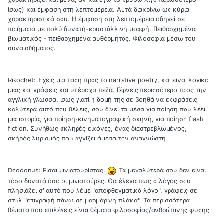
ίσως) και έμφαση στη λεπτομέρεια. Αυτά διακρίνω ως κύρια
χαρακτηριστικά σου. Η έμφαση στη λεπτομέρεια οδηγεί σε
ποιήματα με πολύ δυνατή-κρυστάλλινη μορφή. Πειθαρχημένα
βιωματικός - πειθαρχημένα αυθόρμητος. Φιλοσοφία μέσω του
συναισθήματος.
Rikochet:
Έχεις μια τάση προς το narrative poetry, και είναι λογικό
μιας και γράφεις και υπέροχα πεζά. Γέρνεις περισσότερο προς την
αγγλική γλώσσα, ίσως γιατί η δομή της σε βοηθά να εκφράσεις
καλύτερα αυτό που θέλεις, σου δίνει τα μέσα για ποίηση που λέει
μια ιστορία, για ποίηση-κινηματογραφική σκηνή, για ποίηση flash
fiction. Συνήθως σκληρές εικόνες, ένας διαστρεβλωμένος,
σκήρός λυρισμός που αγγίζει άμεσα τον αναγνώστη.
Deodonus:
Είσαι μινιατουρίστας.
Τα μεγαλύτερά σου δεν είναι
τόσο δυνατά όσο οι μινιατούρες. Θα έλεγα πως ο λόγος σου
πλησιάζει σ' αυτό που λέμε "αποφθεγματικό λόγο", γράφεις σε
στυλ "επιγραφή πάνω σε μαρμάρινη πλάκα". Τα περισσότερα
θέματα που επιλέγεις είναι θέματα φιλοσοφίας/ανθρώπινης φυσης