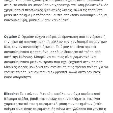
στυλ, το οποίο θα μπορούσε να χαρακτηριστεί «συμβολιστικό». Δε
χρησιμοποιεί περίπλοκες ή εξωτικές λέξεις, αλλά τις τοποθετεί
μέσα στο ποίημα με τρόπο που αυτές αποκτούν καινούριο νόημα,
καινούρια υφή, μοιάζουν σαν καινούριες.
Ορφέας
Ο Ορφέας συχνά γράφει με έμπνευση από τον έρωτα ή
την ερωτική απογοήτευση (ή μάλλον τον συνδυασμό αυτών των
δύο, τον ανικανοποίητο έρωτα). Το ύφος του είναι αρκετά
συναισθηματικό φορτισμένο, αλλά με διαφορετικό τρόπο από
αυτό την Νιέννας. Μπορώ να πω πως είναι
ρομαντικό
, και
συναισθηματικό με έναν τρόπο που έχει ξεχαστεί στην ποίηση.
Μερικές φορές μου δίνει την εντύπωση πως γράφει ποίηση για να
γράψει ποίηση, και όχι για να εκφραστεί. Αλλά αυτό δεν είναι
κακό απαραίτητα.
Rikochet
Το στυλ του Ρικοσέτ, παρόλο που έχει περάσει από
διάφορα στάδια, βασίζεται κυρίως σε συναισθήματα, και είναι
χαρακτηριστικό του η πειραματική φύση των ποιημάτων (κάθε
ποίημα είναι ένας πειραματισμός πάνω στη γλώσσα) και γενικά η