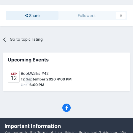
Share
Followers
0
Go to topic listing
Upcoming Events
BookWalks #42
SEP
12
0
12 September 2026 4:00 PM
Until
6:00 PM
Privacy Policy
Contact Us
Cookies
Important Information
(C) SFF.gr, All rights reserved
You agree to the
Terms of Use
,
Privacy Policy
and
Guidelines
. We