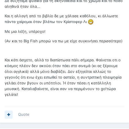
Δε συζητάμε φυσικά για τη σκηνοθεσία και το χρώμα και το πόσο
αληθινά ήταν όλα...
Και η αλλαγή από το βιβλίο δε με χάλασε καθόλου, κι άλλωστε
πάντα χαίρομαι όταν βλέπω τον Κρίστοφερ Λι
Με μια λέξη, υπέροχο!
(Αν και το Big Fish μπορώ να πω με είχε συγκινήσει περισσότερο)
Και κάτι άσχετο, αλλά το διαπίστωσα πάλι σήμερα. Φαίνεται οτι ο
κόσμος πλέον δεν ακούει όταν πάει στο σινεμά (κι ας ξέρουμε
όλοι αγγλικά) αλλά μόνο διαβάζει. Δεν εξηγείται αλλιώς το
γεγονός ότι ενω έχει ειπωθεί το αστείο, η συντριπτική πλειψηφία
γελάει όταν βγουν οι υπότιτλοι. Ή όταν πέσει η κατάλληλη
μουσική. Καταλαβαίνετε, είναι σαν να περιμένουν το go!τώρα
γελάτε!
Quote