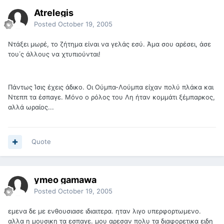
Atrelegis
Posted
October 19, 2005
Ντάξει μωρέ, το ζήτημα είναι να γελάς εσύ. Άμα σου αρέσει, άσε
του΄ς άλλους να χτυπιούνται!
Πάντως Ίσις έχεις άδικο. Οι Ούμπα-Λούμπα είχαν πολύ πλάκα και
Ντεππ τα έσπαγε. Μόνο ο ρόλος του Λη ήταν κομμάτι ξέμπαρκος,
αλλά ωραίος...
Quote
ymeο gamawa
Posted
October 19, 2005
εμενα δε με ενθουσιασε ιδιαιτερα. ηταν λιγο υπερφορτωμενο.
αλλα η μουσικη τα εσπαγε. μου αρεσαν πολυ τα διαφορετικα ειδη