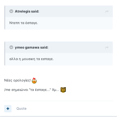
Atrelegis said:
Ντεππ τα έσπαγε.
ymeο gamawa said:
αλλα η μουσικη τα εσπαγε.
Νέες ορολογίες!
/me σημειώνει "τα έσπαγε..." Χμ...
Quote