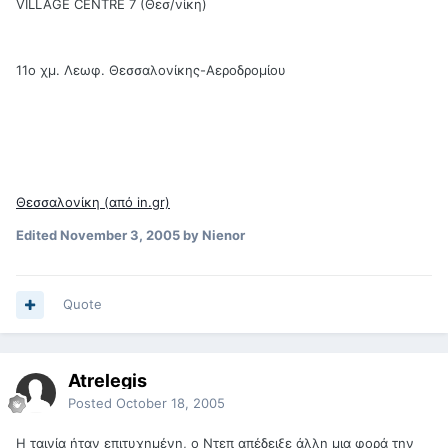
VILLAGE CENTRE 7 (Θεσ/νίκη)
11ο χμ. Λεωφ. Θεσσαλονίκης-Αεροδρομίου
Θεσσαλονίκη (από in.gr)
Edited
November 3, 2005
by Nienor
Quote
Atrelegis
Posted
October 18, 2005
Η ταινία ήταν επιτυχημένη, ο Ντεπ απέδειξε άλλη μια φορά την