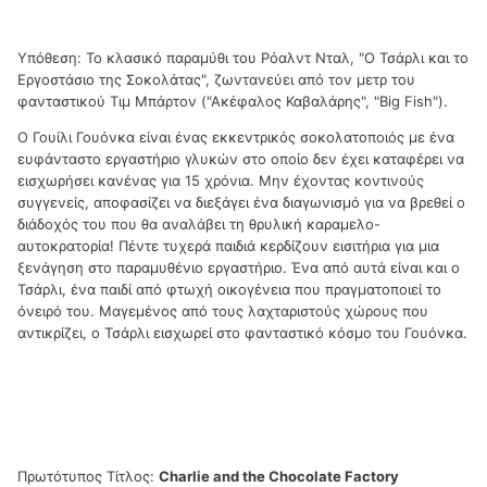
Υπόθεση: Το κλασικό παραμύθι του Ρόαλντ Νταλ, "Ο Τσάρλι και το
Εργοστάσιο της Σοκολάτας", ζωντανεύει από τον μετρ του
φανταστικού Τιμ Μπάρτον ("Ακέφαλος Καβαλάρης", "Big Fish").
Ο Γουίλι Γουόνκα είναι ένας εκκεντρικός σοκολατοποιός με ένα
ευφάνταστο εργαστήριο γλυκών στο οποίο δεν έχει καταφέρει να
εισχωρήσει κανένας για 15 χρόνια. Μην έχοντας κοντινούς
συγγενείς, αποφασίζει να διεξάγει ένα διαγωνισμό για να βρεθεί ο
διάδοχός του που θα αναλάβει τη θρυλική καραμελο-
αυτοκρατορία! Πέντε τυχερά παιδιά κερδίζουν εισιτήρια για μια
ξενάγηση στο παραμυθένιο εργαστήριο. Ένα από αυτά είναι και ο
Τσάρλι, ένα παιδί από φτωχή οικογένεια που πραγματοποιεί το
όνειρό του. Μαγεμένος από τους λαχταριστούς χώρους που
αντικρίζει, ο Τσάρλι εισχωρεί στο φανταστικό κόσμο του Γουόνκα.
Πρωτότυπος Τίτλος:
Charlie and the Chocolate Factory