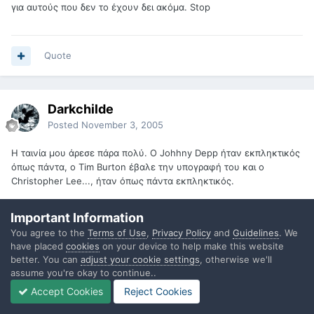
για αυτούς που δεν το έχουν δει ακόμα. Stop
Quote
Darkchilde
Posted
November 3, 2005
Η ταινία μου άρεσε πάρα πολύ. Ο Johhny Depp ήταν εκπληκτικός
όπως πάντα, ο Tim Burton έβαλε την υπογραφή του και ο
Christopher Lee..., ήταν όπως πάντα εκπληκτικός.
Μ'άρεσαν οι Oompa Loompas, τους βρήκα απίστευτους, ιδίως τα
Important Information
σημεία με τις χορογραφίες και τα τραγουδάκια.
You agree to the
Terms of Use
,
Privacy Policy
and
Guidelines
. We
have placed
cookies
on your device to help make this website
better. You can
adjust your cookie settings
, otherwise we'll
Quote
assume you're okay to continue..
Accept Cookies
Reject Cookies