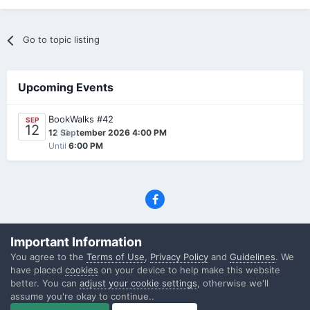
Go to topic listing
Upcoming Events
BookWalks #42
SEP
12
0
12 September 2026 4:00 PM
Until
6:00 PM
Privacy Policy
Contact Us
Cookies
Important Information
(C) SFF.gr, All rights reserved
You agree to the
Terms of Use
,
Privacy Policy
and
Guidelines
. We
Powered by Invision Community
have placed
cookies
on your device to help make this website
better. You can
adjust your cookie settings
, otherwise we'll
assume you're okay to continue..