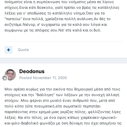
ποίηματος είναι η συμπύκνωση του νοήματος μέσα σε λίγους
στίχους.Ειναι κάτι δύσκολο, γιατί πρέπει να βρέις τις κατάληλλες
λέξεις για ν' αποδώσεις το κατάλληλο νόημα.Όσο για τα
"πιστεύω" έινα πολλά, χρείαζεται πολλή ανάλυση.Αν θές το
συζητάμε.Νιένορ, σ' ευχαριστώ για τα καλά σου λόγια και
συμφωνω με τις απόψεις σου.Να' στε καλά και οι δυό.
Quote
Deodonus
Posted
November 11, 2005
Μου αρέσει κυρίως για την εικόνα που δημιουργεί μέσα από τους
στοίχους και την "διάλληση" των λέξεων με την συνεχή αλλαγή
στοίχου. Μου φέρνει στο μυαλό έναν άνθρωπό που, μετά από
πολύ κόπο (είτε πνευματικό,είτε σωματικό) περπατάει
παραπέοντας στην ερημιά μιας γκρίζας πόλης, ψελλίζοντας λίγες
λέξεις. Και στο τέλος, με ένα ύφος κάπως χαιρέκακο-ηρωνικό-
και-ψιλο-διαβολικό φωνάζει με όση δύναμη του έχει απομήνει τις