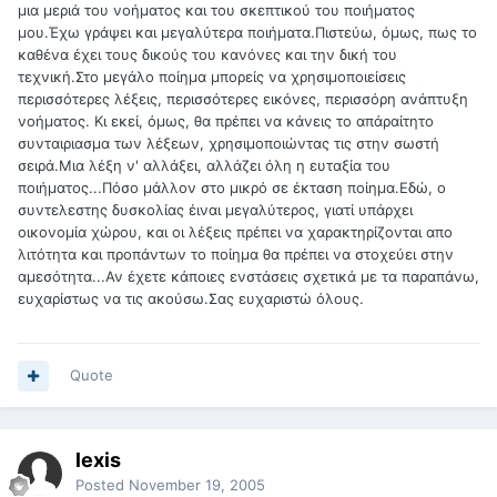
μια μεριά του νοήματος και του σκεπτικού του ποιήματος
μου.Έχω γράψει και μεγαλύτερα ποιήματα.Πιστεύω, όμως, πως το
καθένα έχει τους δικούς του κανόνες και την δική του
τεχνική.Στο μεγάλο ποίημα μπορείς να χρησιμοποιείσεις
περισσότερες λέξεις, περισσότερες εικόνες, περισσόρη ανάπτυξη
νοήματος. Κι εκεί, όμως, θα πρέπει να κάνεις το απάραίτητο
συνταιριασμα των λέξεων, χρησιμοποιώντας τις στην σωστή
σειρά.Μια λέξη ν' αλλάξει, αλλάζει όλη η ευταξία του
ποιήματος...Πόσο μάλλον στο μικρό σε έκταση ποίημα.Εδώ, ο
συντελεστης δυσκολίας έιναι μεγαλύτερος, γιατί υπάρχει
οικονομία χώρου, και οι λέξεις πρέπει να χαρακτηρίζονται απο
λιτότητα και προπάντων το ποίημα θα πρέπει να στοχεύει στην
αμεσότητα...Αν έχετε κάποιες ενστάσεις σχετικά με τα παραπάνω,
ευχαρίστως να τις ακούσω.Σας ευχαριστώ όλους.
Quote
lexis
Posted
November 19, 2005