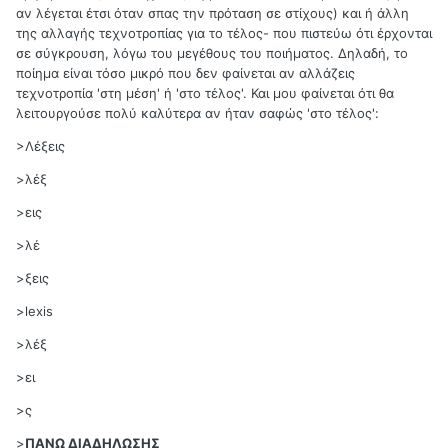
αν λέγεται έτσι όταν σπας την πρόταση σε στίχους) και ή άλλη
της αλλαγής τεχνοτροπίας για το τέλος- που πιστεύω ότι έρχονται
σε σύγκρουση, λόγω του μεγέθους του ποιήματος. Δηλαδή, το
ποίημα είναι τόσο μικρό που δεν φαίνεται αν αλλάζεις
τεχνοτροπία 'στη μέση' ή 'στο τέλος'. Και μου φαίνεται ότι θα
λειτουργούσε πολύ καλύτερα αν ήταν σαφώς 'στο τέλος':
>Λέξεις
>λέξ
>εις
>λέ
>ξεις
>lexis
>λέξ
>ει
>ς
>
ΠΑΝΩ ΔΙΑΔΗΛΩΣΗΣ