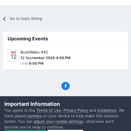
Go to topic listing
Upcoming Events
BookWalks #42
SEP
12
0
12 September 2026 4:00 PM
Until
6:00 PM
Privacy Policy
Contact Us
Cookies
Important Information
(C) SFF.gr, All rights reserved
You agree to the
Terms of Use
,
Privacy Policy
and
Guidelines
. We
Powered by Invision Community
have placed
cookies
on your device to help make this website
better. You can
adjust your cookie settings
, otherwise we'll
assume you're okay to continue..