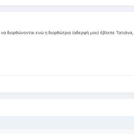
rs να διορθώνονται ενώ η διορθώτρια (αδερφή μου) έβλεπε Τατιάνα