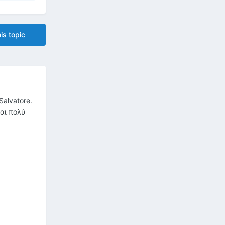
is topic
alvatore.
αι πολύ