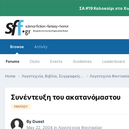
ΣΑ #19 Καλοκαίρι στο Χ
Browse
Activity
Forums
Clubs
Events
Guidelines
Leaderboard
Home
Λογοτεχνία, Βιβλία, Συγγραφείς...
Λογοτεχνία Φαντασί
Συνέντευξη του ακατανόμαστου
FANTASY
By
Guest
May 22, 2004
in
Λογοτεχνία Φαντασίας