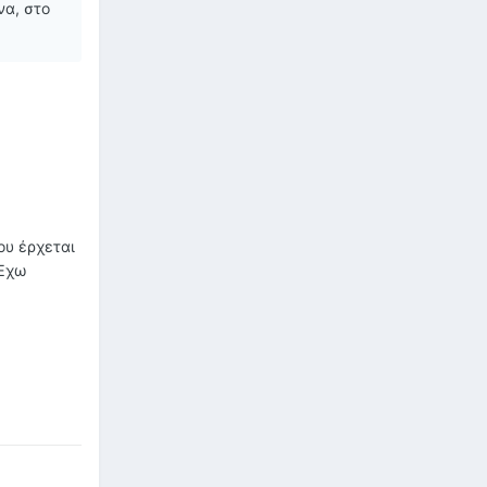
να, στο
ου έρχεται
 Έχω