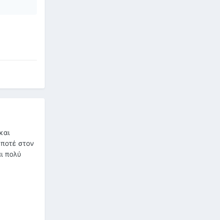
και
 ποτέ στον
αι πολύ