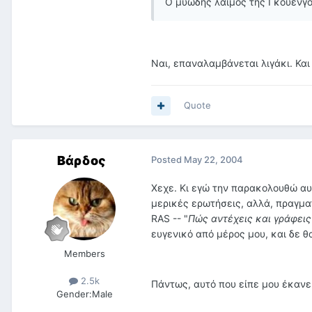
Ο μυώδης λαιμός της Γκουένγο
Ναι, επαναλαμβάνεται λιγάκι. Και 
Quote
Βάρδος
Posted
May 22, 2004
Χεχε. Κι εγώ την παρακολουθώ αυ
μερικές ερωτήσεις, αλλά, πραγμα
RAS -- "
Πώς αντέχεις και γράφεις 
ευγενικό από μέρος μου, και δε θ
Members
2.5k
Πάντως, αυτό που είπε μου έκαν
Gender:
Male