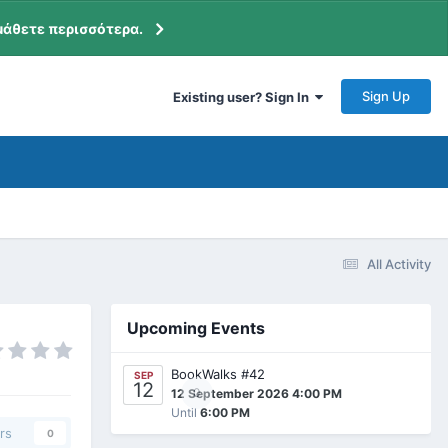
μάθετε περισσότερα.
Sign Up
Existing user? Sign In
All Activity
Upcoming Events
BookWalks #42
SEP
12
0
12 September 2026 4:00 PM
Until
6:00 PM
rs
0