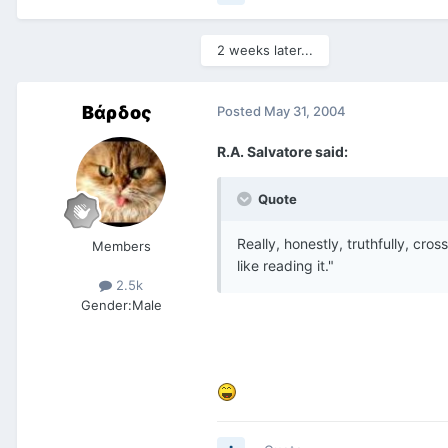
2 weeks later...
Βάρδος
Posted
May 31, 2004
R.A. Salvatore said:
Quote
Really, honestly, truthfully, cr
Members
like reading it."
2.5k
Gender:
Male