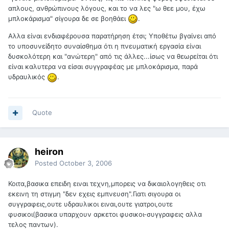
απλους, ανθρώπινους λόγους, και το να λες "ω θεε μου, έχω
μπλοκάρισμα" σίγουρα δε σε βοηθάει
.
Αλλα είναι ενδιαφέρουσα παρατήρηση έτσι; Υποθέτω βγαίνει από
το υποσυνείδητο συναίσθημα ότι η πνευματική εργασία είναι
δυσκολότερη και "ανώτερη" από τις άλλες...ίσως να θεωρείται ότι
είναι καλυτερα να είσαι συγγραφέας με μπλοκάρισμα, παρά
υδραυλικός
.
Quote
heiron
Posted
October 3, 2006
Κοιτα,βασικα επειδη ειναι τεχνη,μπορεις να δικαιολογηθεις οτι
εκεινη τη στιγμη "δεν εχεις εμπνευση".Γιατι σιγουρα οι
συγγραφεις,ουτε υδραυλικοι ειναι,ουτε γιατροι,ουτε
φυσικοι(βασικα υπαρχουν αρκετοι φυσικοι-συγγραφεις αλλα
τελος παντων).