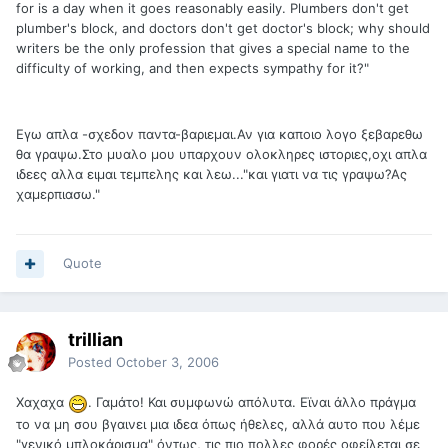
for is a day when it goes reasonably easily. Plumbers don't get
plumber's block, and doctors don't get doctor's block; why should
writers be the only profession that gives a special name to the
difficulty of working, and then expects sympathy for it?"
Εγω απλα -σχεδον παντα-βαριεμαι.Αν για καποιο λογο ξεβαρεθω
θα γραψω.Στο μυαλο μου υπαρχουν ολοκληρες ιστοριες,οχι απλα
ιδεες αλλα ειμαι τεμπελης και λεω..."και γιατι να τις γραψω?Ας
χαμερπιασω."
Quote
trillian
Posted
October 3, 2006
Χαχαχα
. Γαμάτο! Και συμφωνώ απόλυτα. Εϊναι άλλο πράγμα
το να μη σου βγαινει μια ιδεα όπως ήθελες, αλλά αυτο που λέμε
"γενικό μπλοκάρισμα" όντως, τις πιο πολλες φορές οφείλεται σε