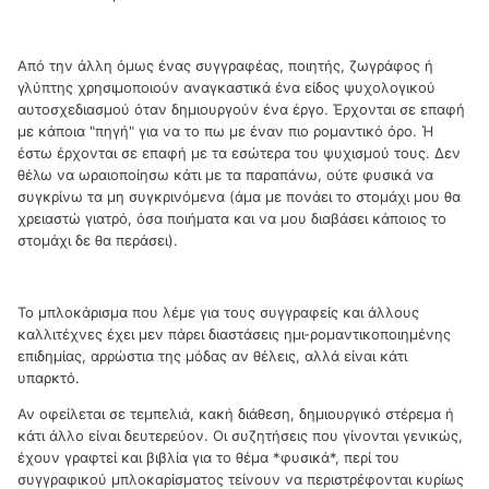
Από την άλλη όμως ένας συγγραφέας, ποιητής, ζωγράφος ή
γλύπτης χρησιμοποιούν αναγκαστικά ένα είδος ψυχολογικού
αυτοσχεδιασμού όταν δημιουργούν ένα έργο. Έρχονται σε επαφή
με κάποια "πηγή" για να το πω με έναν πιο ρομαντικό όρο. Ή
έστω έρχονται σε επαφή με τα εσώτερα του ψυχισμού τους. Δεν
θέλω να ωραιοποίησω κάτι με τα παραπάνω, ούτε φυσικά να
συγκρίνω τα μη συγκρινόμενα (άμα με πονάει το στομάχι μου θα
χρειαστώ γιατρό, όσα ποιήματα και να μου διαβάσει κάποιος το
στομάχι δε θα περάσει).
Το μπλοκάρισμα που λέμε για τους συγγραφείς και άλλους
καλλιτέχνες έχει μεν πάρει διαστάσεις ημι-ρομαντικοποιημένης
επιδημίας, αρρώστια της μόδας αν θέλεις, αλλά είναι κάτι
υπαρκτό.
Αν οφείλεται σε τεμπελιά, κακή διάθεση, δημιουργικό στέρεμα ή
κάτι άλλο είναι δευτερεύον. Οι συζητήσεις που γίνονται γενικώς,
έχουν γραφτεί και βιβλία για το θέμα *φυσικά*, περί του
συγγραφικού μπλοκαρίσματος τείνουν να περιστρέφονται κυρίως