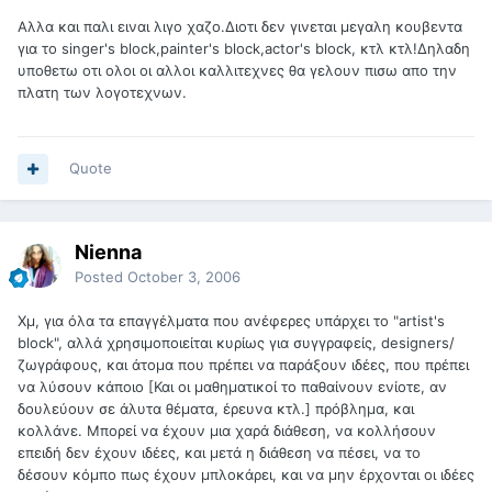
Αλλα και παλι ειναι λιγο χαζο.Διοτι δεν γινεται μεγαλη κουβεντα
για το singer's block,painter's block,actor's block, κτλ κτλ!Δηλαδη
υποθετω οτι ολοι οι αλλοι καλλιτεχνες θα γελουν πισω απο την
πλατη των λογοτεχνων.
Quote
Nienna
Posted
October 3, 2006
Χμ, για όλα τα επαγγέλματα που ανέφερες υπάρχει το "artist's
block", αλλά χρησιμοποιείται κυρίως για συγγραφείς, designers/
ζωγράφους, και άτομα που πρέπει να παράξουν ιδέες, που πρέπει
να λύσουν κάποιο [Και οι μαθηματικοί το παθαίνουν ενίοτε, αν
δουλεύουν σε άλυτα θέματα, έρευνα κτλ.] πρόβλημα, και
κολλάνε. Μπορεί να έχουν μια χαρά διάθεση, να κολλήσουν
επειδή δεν έχουν ιδέες, και μετά η διάθεση να πέσει, να το
δέσουν κόμπο πως έχουν μπλοκάρει, και να μην έρχονται οι ιδέες