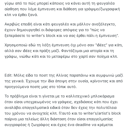
γύρω από το πώς μπορεί κάποιος να κάνει αυτή τη φευγαλέα
αίσθηση που λέμε έμπνευση και διάθεση για γράψιμο/ζωγραφική
κλπ να έρθει ξανά.
Ακριβώς επειδή είναι κάτι φευγαλέο και μάλλον ανεξέλεγκτο,
έχουν δημιουργηθεί οι διάφορες απόψεις για το "πώς να
ξεπεράσετε το writer's block και να σας έρθει πάλι η έμπνευση".
Χρησιμοποιώ εδώ τη λέξη έμπνευση όχι μόνο σαν "ιδέες" για κάτι,
αλλά σαν ιδέες και πράξη μαζί. Φαντάζομαι μια ιστορία και τη
γράφω, νιώθω κάτι και το μεταφέρω στο χαρτί σαν ποίημα κλπ.
Εdit: Μόλις είδα το ποστ της Αλίνας παραπάνω και συμφωνώ μαζί
της γενικά. Έχουμε την ίδια άποψη στην ουσία, κρίνοντας και από
προηγούμενα ποστς μας στο τόπικ αυτό.
Το πρόβλημα είναι τι γίνεται με το καλλιτεχνικό μπλοκάρισμα
όταν είσαι υποχρεωμένος να γράψεις, σχεδιάσεις κάτι που έχει
αναλάβει επαγγελματικά ειδικά όταν δεν έχεις την πολυτέλεια
του χρόνου να ανοιχτείς κλπ. Γι'αυτό και το writer's/artist's block
παίρνει μια τελείως άλλη διάσταση όταν είσαι επαγγελματίας
συγγραφέας ή ζωγράφος και έχεις ένα deadline να κρέμεται