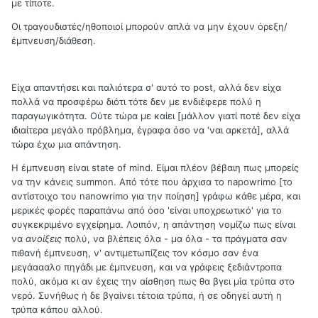
με τίποτε.
Οι τραγουδιστές/ηθοποιοί μπορούν απλά να μην έχουν όρεξη/
έμπνευση/διάθεση.
Είχα απαντήσει και παλιότερα σ' αυτό το post, αλλά δεν είχα
πολλά να προσφέρω διότι τότε δεν με ενδιέφερε πολύ η
παραγωγικότητα. Ούτε τώρα με καίει [μάλλον γιατί ποτέ δεν είχα
ιδιαίτερα μεγάλο πρόβλημα, έγραφα όσο να 'ναι αρκετά], αλλά
τώρα έχω μια απάντηση.
Η έμπνευση είναι state of mind. Είμαι πλέον βέβαιη πως μπορείς
να την κάνεις summon. Από τότε που άρχισα το napowrimo [το
αντίστοιχο του nanowrimo για την ποίηση] γράφω κάθε μέρα, και
μερικές φορές παραπάνω από όσο 'είναι υποχρεωτικό' για το
συγκεκριμένο εγχείρημα. Λοιπόν, η απάντηση νομίζω πως είναι
να
ανοίξεις
πολύ, να βλέπεις όλα - μα όλα - τα πράγματα σαν
πιθανή έμπνευση, ν' αντιμετωπίζεις τον κόσμο σαν ένα
μεγάαααλο πηγάδι με έμπνευση, και να γράφεις ξεδιάντροπα
πολύ, ακόμα κι αν έχεις την αίσθηση πως θα βγει μία τρύπα στο
νερό. Συνήθως ή δε βγαίνει τέτοια τρύπα, ή σε οδηγεί αυτή η
τρύπα κάπου αλλού.