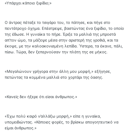
«Υπάρχει κάποιο ξιφίδιο;»
Ο άντρας πέταξε το τσιγάρο του, το πάτησε, και πήγε στο
πεντάτροχο όχημα. Επέστρεψε, βαστώντας ένα ξιφίδιο, το οποίο
της έδωσε. Η γυναίκα το πήρε. Έριξε τα μαλλιά της μπροστά
απ’τον ώμο, τα μάζεψε μέσα στην αριστερή της γροθιά, και τα
έκοψε, με την καλοακονισμένη λεπίδα. Ύστερα, τα έκανε, πάλι,
πίσω. Τώρα, δεν ξεπερνούσαν την πλάτη της σε μήκος.
«Μεγαλώνουν γρήγορα στην άλλη μου μορφή,» εξήγησε,
πετώντας τα κομμένα μαλλιά στο χορτάρι της όασης.
«Κανείς δεν ήξερε ότι είσαι άνθρωπος.»
«Έχω πολύ καιρό ν’αλλάξω μορφή,» είπε η γυναίκα,
υπομειδιώντας. «Κάποιες φορές, το βρίσκω απογοητευτικό να
είμαι άνθρωπος.»