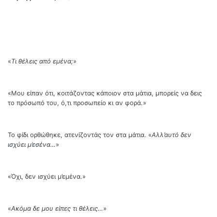
«
Τι θέλεις από εμένα;
»
«Μου είπαν ότι, κοιτάζοντας κάποιον στα μάτια, μπορείς να δεις
το πρόσωπό του, ό,τι προσωπείο κι αν φορά.»
Το φίδι ορθώθηκε, ατενίζοντάς τον στα μάτια. «
Αλλ’αυτό δεν
ισχύει μ’εσένα…
»
«Όχι, δεν ισχύει μ’εμένα.»
«
Ακόμα δε μου είπες τι θέλεις…
»