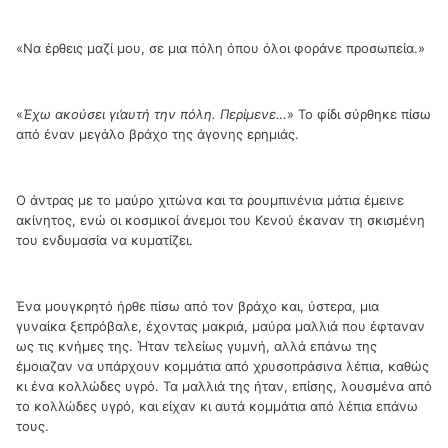
«Να έρθεις μαζί μου, σε μια πόλη όπου όλοι φοράνε προσωπεία.»
«
Έχω ακούσει γι’αυτή την πόλη. Περίμενε…
» Το φίδι σύρθηκε πίσω
από έναν μεγάλο βράχο της άγονης ερημιάς.
Ο άντρας με το μαύρο χιτώνα και τα ρουμπινένια μάτια έμεινε
ακίνητος, ενώ οι κοσμικοί άνεμοι του Κενού έκαναν τη σκισμένη
του ενδυμασία να κυματίζει.
Ένα μουγκρητό ήρθε πίσω από τον βράχο και, ύστερα, μια
γυναίκα ξεπρόβαλε, έχοντας μακριά, μαύρα μαλλιά που έφταναν
ως τις κνήμες της. Ήταν τελείως γυμνή, αλλά επάνω της
έμοιαζαν να υπάρχουν κομμάτια από χρυσοπράσινα λέπια, καθώς
κι ένα κολλώδες υγρό. Τα μαλλιά της ήταν, επίσης, λουσμένα από
το κολλώδες υγρό, και είχαν κι αυτά κομμάτια από λέπια επάνω
τους.