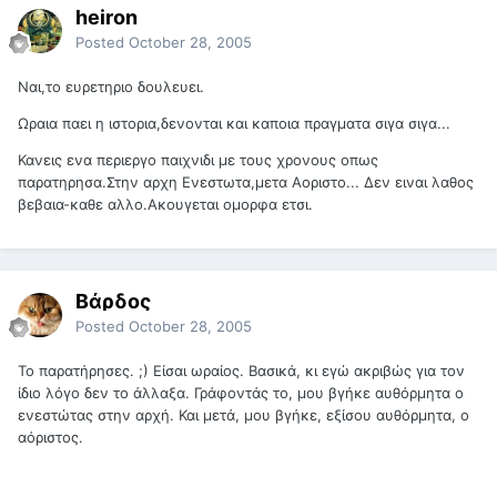
heiron
Posted
October 28, 2005
Ναι,το ευρετηριο δουλευει.
Ωραια παει η ιστορια,δενονται και καποια πραγματα σιγα σιγα...
Κανεις ενα περιεργο παιχνιδι με τους χρονους οπως
παρατηρησα.Στην αρχη Ενεστωτα,μετα Αοριστο... Δεν ειναι λαθος
βεβαια-καθε αλλο.Ακουγεται ομορφα ετσι.
Βάρδος
Posted
October 28, 2005
Το παρατήρησες. ;) Είσαι ωραίος. Βασικά, κι εγώ ακριβώς για τον
ίδιο λόγο δεν το άλλαξα. Γράφοντάς το, μου βγήκε αυθόρμητα ο
ενεστώτας στην αρχή. Και μετά, μου βγήκε, εξίσου αυθόρμητα, ο
αόριστος.