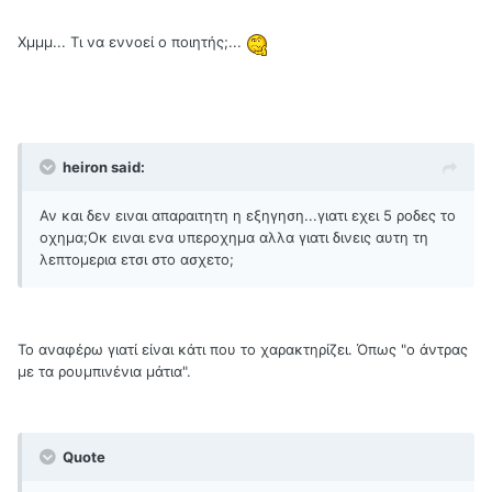
Χμμμ... Τι να εννοεί ο ποιητής;...
heiron said:
Αν και δεν ειναι απαραιτητη η εξηγηση...γιατι εχει 5 ροδες το
οχημα;Οκ ειναι ενα υπεροχημα αλλα γιατι δινεις αυτη τη
λεπτομερια ετσι στο ασχετο;
Το αναφέρω γιατί είναι κάτι που το χαρακτηρίζει. Όπως "ο άντρας
με τα ρουμπινένια μάτια".
Quote