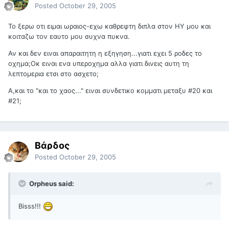
Posted
October 29, 2005
Το ξερω οτι ειμαι ωραιος-εχω καθρεφτη διπλα στον ΗΥ μου και
κοιταζω τον εαυτο μου συχνα πυκνα.
Αν και δεν ειναι απαραιτητη η εξηγηση...γιατι εχει 5 ροδες το
οχημα;Οκ ειναι ενα υπεροχημα αλλα γιατι δινεις αυτη τη
λεπτομερια ετσι στο ασχετο;
Α,και το "και το χαος..." ειναι συνδετικο κομματι μεταξυ #20 και
#21;
Βάρδος
Posted
October 29, 2005
Orpheus said:
Bisss!!!