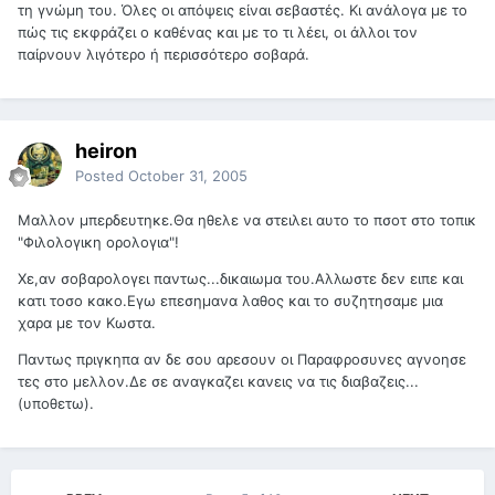
τη γνώμη του. Όλες οι απόψεις είναι σεβαστές. Κι ανάλογα με το
πώς τις εκφράζει ο καθένας και με το τι λέει, οι άλλοι τον
παίρνουν λιγότερο ή περισσότερο σοβαρά.
heiron
Posted
October 31, 2005
Μαλλον μπερδευτηκε.Θα ηθελε να στειλει αυτο το πσοτ στο τοπικ
"Φιλολογικη ορολογια"!
Χε,αν σοβαρολογει παντως...δικαιωμα του.Αλλωστε δεν ειπε και
κατι τοσο κακο.Εγω επεσημανα λαθος και το συζητησαμε μια
χαρα με τον Κωστα.
Παντως πριγκηπα αν δε σου αρεσουν οι Παραφροσυνες αγνοησε
τες στο μελλον.Δε σε αναγκαζει κανεις να τις διαβαζεις...
(υποθετω).