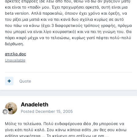
αρκετές επιρροές (δε λέω από που, θέλω να δω αν βγάζουν μάτι)
και είναι το «παιδί» μου. Έχει προχωρήσει αρκετά, αυτή είναι μια
beta version. Απλά παρακαλώ, όποιον έχει χρόνο και όρεξη, να
του ρίξει μια ματιά και να πει κανά δυο σχόλια κυρίως σε αυτό
που πάω να κάνω (έχει 3 διαφορετικούς τρόπους γραφής, πράγμα
που μπορεί να είναι λίγο κουραστικό) και να πει τη γνώμη του. Θα
πάρει καιρό μέχρι να το τελειώσω, κυρίως γιατί πέφτει πολύ-πολύ
διόρθωση.
ατιτλο.doc
Unavailable
Quote
Anadeleth
Posted
December 15, 2005
Μόλις το τελείωσα. Πολύ ενδιαφέρουσα ιδέα ,θα μπορούσε να
γίνει κάτι πολύ καλό. Σου κάνω κάποια edits ,αν θες σου κάνω
editing γενικότερα ... Το κείμενο στο στέλνω με pm ...