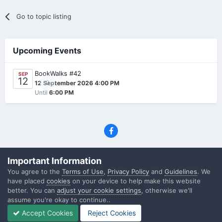
Go to topic listing
Upcoming Events
BookWalks #42
SEP
12
0
12 September 2026 4:00 PM
Until
6:00 PM
Privacy Policy
Contact Us
Cookies
Important Information
(C) SFF.gr, All rights reserved
You agree to the
Terms of Use
,
Privacy Policy
and
Guidelines
. We
Powered by Invision Community
have placed
cookies
on your device to help make this website
better. You can
adjust your cookie settings
, otherwise we'll
assume you're okay to continue..
Accept Cookies
Reject Cookies