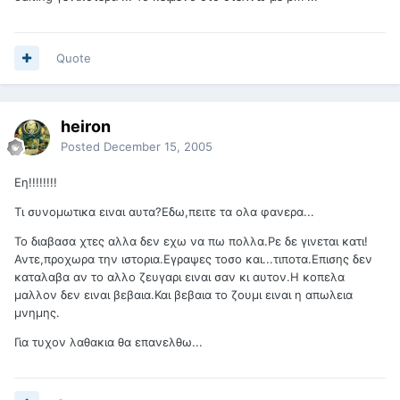
Quote
heiron
Posted
December 15, 2005
Εη!!!!!!!!
Τι συνομωτικα ειναι αυτα?Εδω,πειτε τα ολα φανερα...
Το διαβασα χτες αλλα δεν εχω να πω πολλα.Ρε δε γινεται κατι!
Αντε,προχωρα την ιστορια.Εγραψες τοσο και...τιποτα.Επισης δεν
καταλαβα αν το αλλο ζευγαρι ειναι σαν κι αυτον.Η κοπελα
μαλλον δεν ειναι βεβαια.Και βεβαια το ζουμι ειναι η απωλεια
μνημης.
Για τυχον λαθακια θα επανελθω...