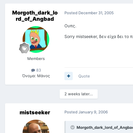
Morgoth_dark_lo
Posted
December 31, 2005
rd_of_Angbad
Ουπς.
Sorry mistseeker, δεν είχα δει το
Members
83
Όνομα:
Μάνος
Quote
2 weeks later...
mistseeker
Posted
January 9, 2006
Morgoth_dark_lord_of_Angbad