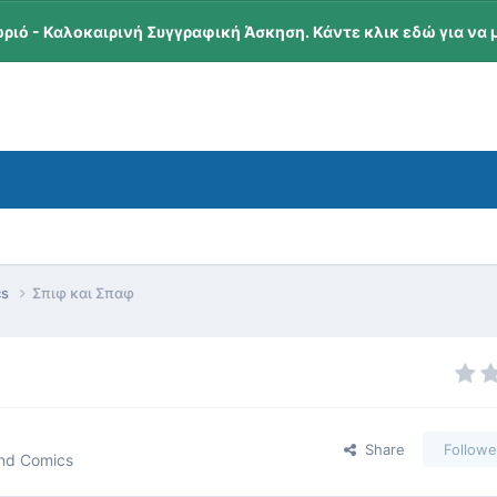
ωριό - Καλοκαιρινή Συγγραφική Άσκηση. Κάντε κλικ εδώ για να 
cs
Σπιφ και Σπαφ
Share
Followe
and Comics