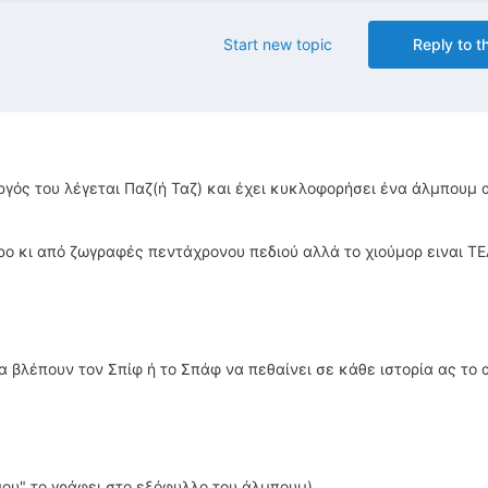
Start new topic
Reply to th
ργός του λέγεται Παζ(ή Ταζ) και έχει κυκλοφορήσει ένα άλμπουμ α
ερο κι από ζωγραφές πεντάχρονου πεδιού αλλά το χιούμορ ειναι ΤΕ
α βλέπουν τον Σπίφ ή το Σπάφ να πεθαίνει σε κάθε ιστορία ας το
μου" το γράφει στο εξόφυλλο του άλμπουμ)