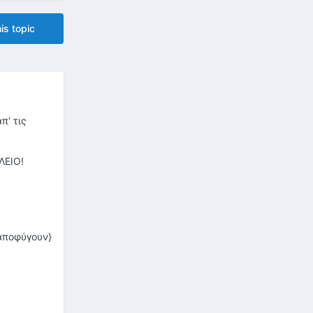
is topic
π' τις
ΛΕΙΟ!
 αποφύγουν}