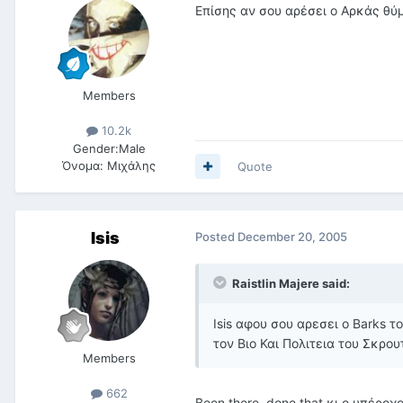
Επίσης αν σου αρέσει ο Αρκάς θύ
Members
10.2k
Gender:
Male
Όνομα:
Μιχάλης
Quote
Isis
Posted
December 20, 2005
Raistlin Majere said:
Isis αφου σου αρεσει ο Barks τ
τον Βιο Και Πολιτεια του Σκρο
Members
662
Been there, done that κι ο υπέροχ