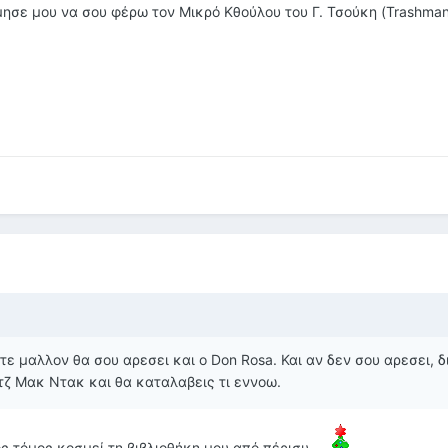
μησε μου να σου φέρω τον Μικρό Κθούλου του Γ. Τσούκη (Trashman
οτε μαλλον θα σου αρεσει και ο Don Rosa. Και αν δεν σου αρεσει, 
υτζ Μακ Ντακ και θα καταλαβεις τι εννοω.
ος τόμος κοσμεί τη βιβλιοθήκη μου από πέρισυ...