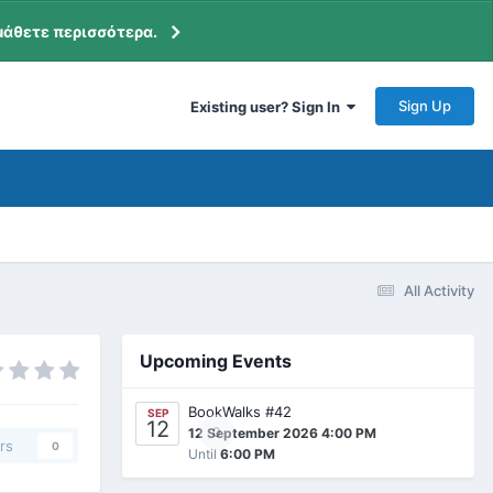
μάθετε περισσότερα.
Sign Up
Existing user? Sign In
All Activity
Upcoming Events
BookWalks #42
SEP
12
0
12 September 2026 4:00 PM
rs
0
Until
6:00 PM