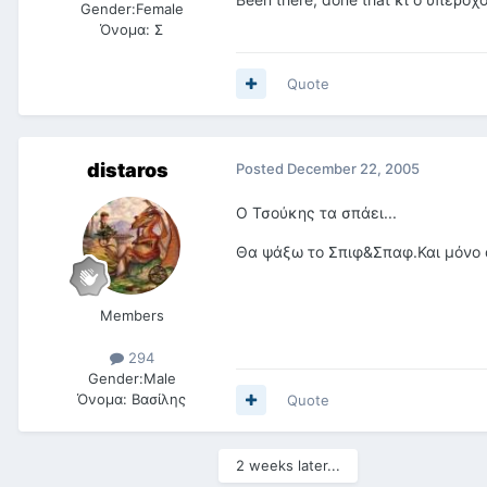
Gender:
Female
Όνομα:
Σ
Quote
distaros
Posted
December 22, 2005
Ο Τσούκης τα σπάει...
Θα ψάξω το Σπιφ&Σπαφ.Και μόνο α
Members
294
Gender:
Male
Όνομα:
Βασίλης
Quote
2 weeks later...