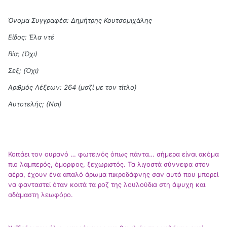
Όνομα Συγγραφέα: Δημήτρης Κουτσομιχάλης
Είδος: Έλα ντέ
Βία; (Όχι)
Σεξ; (Όχι)
Αριθμός Λέξεων: 264 (μαζί με τον τίτλο)
Αυτοτελής; (Ναι)
Κοιτάει τον ουρανό … φωτεινός όπως πάντα… σήμερα είναι ακόμα
πιο λαμπερός, όμορφος, ξεχωριστός. Τα λιγοστά σύννεφα στον
αέρα, έχουν ένα απαλό άρωμα πικροδάφνης σαν αυτό που μπορεί
να φανταστεί όταν κοιτά τα ροζ της λουλούδια στη άψυχη και
αδάμαστη λεωφόρο.