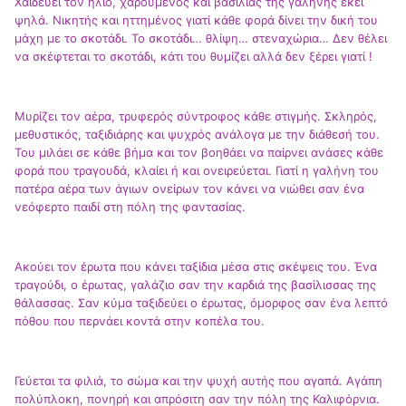
Χαϊδεύει τον ήλιο, χαρούμενος και βασιλιάς της γαλήνης εκεί
ψηλά. Νικητής και ηττημένος γιατί κάθε φορά δίνει την δική του
μάχη με το σκοτάδι. Το σκοτάδι… θλίψη… στεναχώρια… Δεν θέλει
να σκέφτεται το σκοτάδι, κάτι του θυμίζει αλλά δεν ξέρει γιατί !
Μυρίζει τον αέρα, τρυφερός σύντροφος κάθε στιγμής. Σκληρός,
μεθυστικός, ταξιδιάρης και ψυχρός ανάλογα με την διάθεσή του.
Του μιλάει σε κάθε βήμα και τον βοηθάει να παίρνει ανάσες κάθε
φορά που τραγουδά, κλαίει ή και ονειρεύεται. Γιατί η γαλήνη του
πατέρα αέρα των άγιων ονείρων τον κάνει να νιώθει σαν ένα
νεόφερτο παιδί στη πόλη της φαντασίας.
Ακούει τον έρωτα που κάνει ταξίδια μέσα στις σκέψεις του. Ένα
τραγούδι, ο έρωτας, γαλάζιο σαν την καρδιά της βασίλισσας της
θάλασσας. Σαν κύμα ταξιδεύει ο έρωτας, όμορφος σαν ένα λεπτό
πόθου που περνάει κοντά στην κοπέλα του.
Γεύεται τα φιλιά, το σώμα και την ψυχή αυτής που αγαπά. Αγάπη
πολύπλοκη, πονηρή και απρόσιτη σαν την πόλη της Καλιφόρνια.