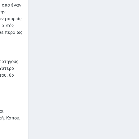
ς από έναν·
την
εν μπορείς
, αυτός
ησε πέρα ως
τρατηγούς
 Ύστερα
του, θα
ς
οι
κή. Κάπου,