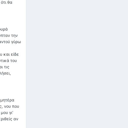
 ότι θα
φυρά
υπταν την
αντού γύρω
υ και είδε
στικά του
ι τις
λήσει,
 μητέρα
ς, νου που
μου γι'
κριθείς αν