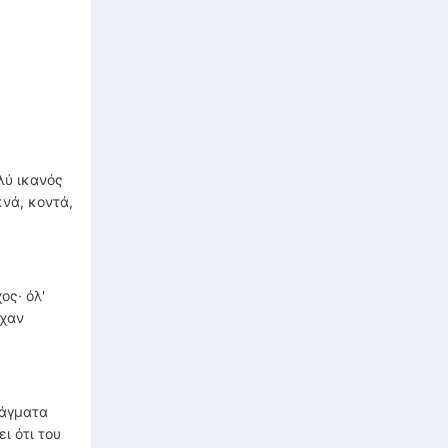
λύ ικανός
κνά, κοντά,
ος· όλ'
ίχαν
ράγματα
ι ότι του