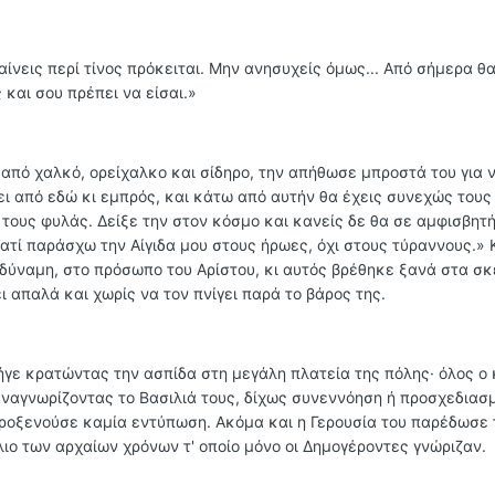
ίνεις περί τίνος πρόκειται. Μην ανησυχείς όμως... Από σήμερα θα
και σου πρέπει να είσαι.»
από χαλκό, ορείχαλκο και σίδηρο, την απήθωσε μπροστά του για 
ύει από εδώ κι εμπρός, και κάτω από αυτήν θα έχεις συνεχώς του
 τους φυλάς. Δείξε την στον κόσμο και κανείς δε θα σε αμφισβητ
ατί παράσχω την Αίγιδα μου στους ήρωες, όχι στους τύραννους.» Κ
 δύναμη, στο πρόσωπο του Αρίστου, κι αυτός βρέθηκε ξανά στα 
ι απαλά και χωρίς να τον πνίγει παρά το βάρος της.
γε κρατώντας την ασπίδα στη μεγάλη πλατεία της πόλης· όλος ο
αγνωρίζοντας το Βασιλιά τους, δίχως συνεννόηση ή προσχεδιασμ
 προξενούσε καμία εντύπωση. Ακόμα και η Γερουσία του παρέδωσε 
ιο των αρχαίων χρόνων τ' οποίο μόνο οι Δημογέροντες γνώριζαν.