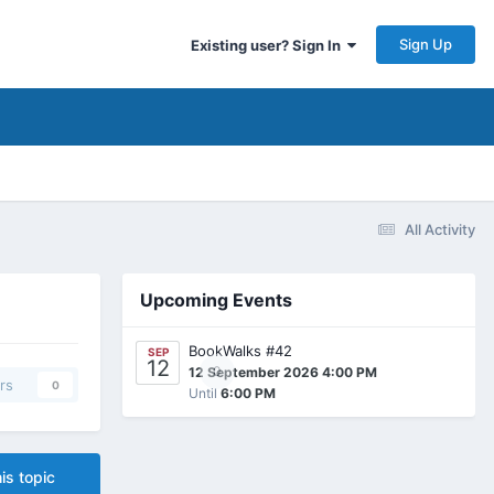
Sign Up
Existing user? Sign In
All Activity
Upcoming Events
BookWalks #42
SEP
12
0
12 September 2026 4:00 PM
rs
0
Until
6:00 PM
is topic