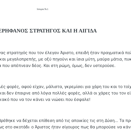
Ιστορία №1:
ΕΡΗΦΑΝΟΣ ΣΤΡΑΤΗΓΟΣ ΚΑΙ Η ΑΙΓΙΔΑ
νας στρατηγός που τον έλεγαν Άριστο, επειδή ήταν πραγματικά πο
και μεγαλοπρεπής, με οξύ πηγούνι και ίσια μύτη, μαύρα μάτια, πυ
α που απέπνεαν δέος. Και στη ρώμη, όμως, δεν υστερούσε.
ές φορές, αφού είχαν, μάλιστα, γκρεμίσει για χάρη του και το τοίχ
αι δεν έπαιρνε από λόγια πολλές φορές, αλλά οι χάρες του τον ε
κακό που να τον κάνει να νιώσει που έσφαλε!
ρέθηκε να δέχεται επίθεση από τις αποικίες τις στη Δύση... Τα π
ς στο σκοτάδι· ο Άριστος ήταν σίγουρος πως θα μπορούσε να κάνε