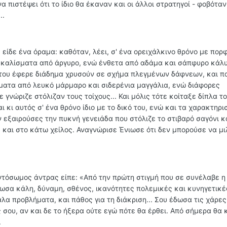
 πιστέψει ότι το ίδιο θα έκαναν και οι άλλοι στρατηγοί - φοβόταν
..
 είδε ένα όραμα: καθόταν, λέει, σ' ένα ορειχάλκινο θρόνο με πορ
καλίσματα από άργυρο, ενώ ένθετα από αδάμα και σάπφυρο κάλ
 του έφερε διάδημα χρυσούν σε σχήμα πλεγμένων δάφνεων, και π
ματα από λευκό μάρμαρο και σιδερένια μαγγάλια, ενώ διάφορες
γνώριζε στόλιζαν τους τοίχους... Και μόλις τότε κοίταξε δίπλα το
 κι αυτός σ' ένα θρόνο ίδιο με το δικό του, ενώ και τα χαρακτηρι
ν εξαιρούσες την πυκνή γενειάδα που στόλιζε το στιβαρό σαγόνι κα
 και στο κάτω χείλος. Αναγνώρισε Ένιωσε ότι δεν μπορούσε να μι
αντόσωμος άντρας είπε: «Από την πρώτη στιγμή που σε συνέλαβε η
δωσα κάλη, δύναμη, σθένος, ικανότητες πολεμικές και κυνηγετικέ
λα προβλήματα, και πάθος για τη διάκριση... Σου έδωσα τις χάρες 
 σου, αν και δε το ήξερα ούτε εγώ πότε θα έρθει. Από σήμερα θα 
.