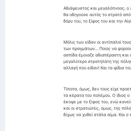
Αδιάψευστος και μεγαλόπνοος, ο Ά
θα οδηγούσε αυτός το στρατό από 
δόρυ του, το ξίφος του και την Α
Μόλις των είδαν οι αντίπαλοί του
των πραγμάτων... Ποιος να φορούσ
ασπίδα έμοιαζε αδιαπέραστη και 
μεγαλύτερο στρατηλάτη της πόλη
αλλαγή που είδαν! Και τα φίδια το
Τίποτα, όμως, δεν τους είχε προε
τα κέρατα του πολέμου. Ο ίδιος ο
έκοψε με το ξίφος του, ενώ κανε
και οι στρατιώτες, όμως, της πόλ
δίχως να χυθεί στάλα αίμα. Και ο 