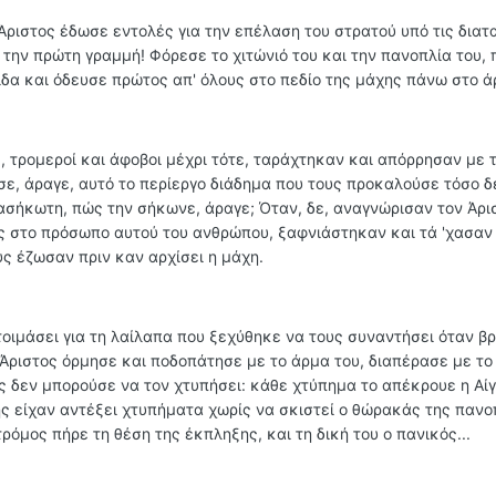
ριστος έδωσε εντολές για την επέλαση του στρατού υπό τις διατα
την πρώτη γραμμή! Φόρεσε το χιτώνιό του και την πανοπλία του, 
ίγιδα και όδευσε πρώτος απ' όλους στο πεδίο της μάχης πάνω στο ά
ς, τρομεροί και άφοβοι μέχρι τότε, ταράχτηκαν και απόρρησαν με 
ε, άραγε, αυτό το περίεργο διάδημα που τους προκαλούσε τόσο δέ
ασήκωτη, πώς την σήκωνε, άραγε; Όταν, δε, αναγνώρισαν τον Άρισ
ς στο πρόσωπο αυτού του ανθρώπου, ξαφνιάστηκαν και τά 'χασαν
υς έζωσαν πριν καν αρχίσει η μάχη.
τοιμάσει για τη λαίλαπα που ξεχύθηκε να τους συναντήσει όταν β
 Άριστος όρμησε και ποδοπάτησε με το άρμα του, διαπέρασε με το 
ίς δεν μπορούσε να τον χτυπήσει: κάθε χτύπημα το απέκρουε η Αίγ
ης είχαν αντέξει χτυπήματα χωρίς να σκιστεί ο θώρακάς της πανο
τρόμος πήρε τη θέση της έκπληξης, και τη δική του ο πανικός...