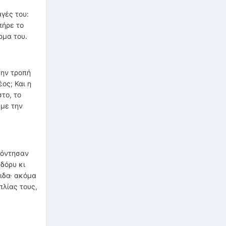
γές του:
πήρε το
ρμα του.
την τροπή
ος; Και η
το, το
 με την
ρόντησαν
δόρυ κι
ιδα· ακόμα
πλίας τους,