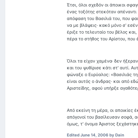
Έτσι, όλοι σχεδόν οι άποικοι σφα
ένας τοξότης στεκόταν απέναντι 
απόφαση του Βασιλιά του, που φαι
να με βλάψεις· κακό μόνο σ' εσέ
έριξε το τελευταίο του βέλος και
πέρα το στήθος του Αρίστου, που
Όλοι τα είχαν χαμένα· δεν ήξερα
και του ψυθίρισε κάτι στ' αυτί. Α
φώναξε ο Ευρύαλος: «Βασιλιάς τη
είναι αυτός ο άνδρας· και από εδώ
Αριστείδης, αφού υπήρξε αγαθότε
Από εκείνη τη μέρα, οι αποικίες 
απόγονοί του βασίλευσαν σοφά, α
όμως, τ' όνομα Άριστος ξεχάστηκε,
Edited
June 14, 2006
by Dain