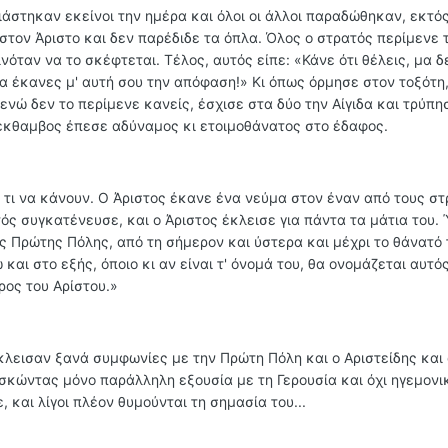
γιάστηκαν εκείνοι την ημέρα και όλοι οι άλλοι παραδώθηκαν, εκτό
στον Άριστο και δεν παρέδιδε τα όπλα. Όλος ο στρατός περίμενε 
νόταν να το σκέφτεται. Τέλος, αυτός είπε: «Κάνε ότι θέλεις, μα δ
να έκανες μ' αυτή σου την απόφαση!» Κι όπως όρμησε στον τοξότη
, ενώ δεν το περίμενε κανείς, έσχισε στα δύο την Αίγιδα και τρύπ
 έκθαμβος έπεσε αδύναμος κι ετοιμοθάνατος στο έδαφος.
ν τι να κάνουν. Ο Άριστος έκανε ένα νεύμα στον έναν από τους σ
υτός συγκατένευσε, και ο Άριστος έκλεισε για πάντα τα μάτια του.
ς Πρώτης Πόλης, από τη σήμερον και ύστερα και μέχρι το θάνατό 
 και στο εξής, όποιο κι αν είναι τ' όνομά του, θα ονομάζεται αυτό
ρος του Αρίστου.»
έκλεισαν ξανά συμφωνίες με την Πρώτη Πόλη και ο Αριστείδης και 
σκώντας μόνο παράλληλη εξουσία με τη Γερουσία και όχι ηγεμονι
 και λίγοι πλέον θυμούνται τη σημασία του...