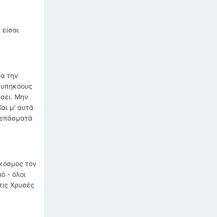
 είσαι
να την
ς υπηκόους
ήσει. Μην
αι μ' αυτά
σκεπάσματά
 κόσμος τον
ό - όλοι
τις Χρυσές