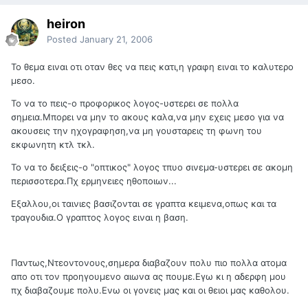
heiron
Posted
January 21, 2006
Το θεμα ειναι οτι οταν θες να πεις κατι,η γραφη ειναι το καλυτερο
μεσο.
Το να το πεις-ο προφορικος λογος-υστερει σε πολλα
σημεια.Μπορει να μην το ακους καλα,να μην εχεις μεσο για να
ακουσεις την ηχογραφηση,να μη γουσταρεις τη φωνη του
εκφωνητη κτλ τκλ.
Το να το δειξεις-ο "οπτικος" λογος τπυο σινεμα-υστερει σε ακομη
περισσοτερα.Πχ ερμηνειες ηθοποιων...
Εξαλλου,οι ταινιες βασιζονται σε γραπτα κειμενα,οπως και τα
τραγουδια.Ο γραπτος λογος ειναι η βαση.
Παντως,Ντεοντονους,σημερα διαβαζουν πολυ πιο πολλα ατομα
απο οτι τον προηγουμενο αιωνα ας πουμε.Εγω κι η αδερφη μου
πχ διαβαζουμε πολυ.Ενω οι γονεις μας και οι θειοι μας καθολου.