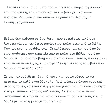
-Η ταινία είναι ένα σύνθετο πράμα. Έχει το σενάριο, τη μουσική,
την υποκριτική, τη σκηνοθεσία, τα εφέ(αν έχει) και άλλα
πράματα. Λαμβάνεις ένα σύνολο τεχνών την ίδια στιγμή.
Πολυψυχαγωγείσαι.
Βέβαια δεν κάθεσαι σε ένα Forum που εστιάζεται πολύ στη
λογοτεχνία να πεις ότι οι ταινίες είναι καλύτερες από τα βιβλία.
Πάντως έτσι το νοιώθω εγώ. Οι καλύτερες ταινίες που έχω δει
είναι ανώτερες σαν εμπειρία από τα καλύτερα βιβλία που έχω
διαβάσει. Το μόνο πρόβλημα είναι ότι οι καλές ταινίες που έχω δει
είναι πολύ πολύ λίγες, ενώ στην πλειοψηφία τους τα βιβλία που
διάβασα ήταν πολύ καλά.
Σε μια πολυσύνθετη τέχνη όπως ο κινηματογράφος το να
πετύχεις το καλό είναι δύσκολο. Γιατί πρέπει σε όλους τους επί
μέρους τομείς να είναι καλή ή τουλάχιστον να μην κάνει αισθητά
κακή εντύπωση κάποιος απ' αυτούς. Σε ένα σύνολο πολλών
ανθρώπων όλοι πρέπει να κάνουν καλά τη δουλειά τους και να
δουλέψει καλά η μεταξύ τους χημεία.