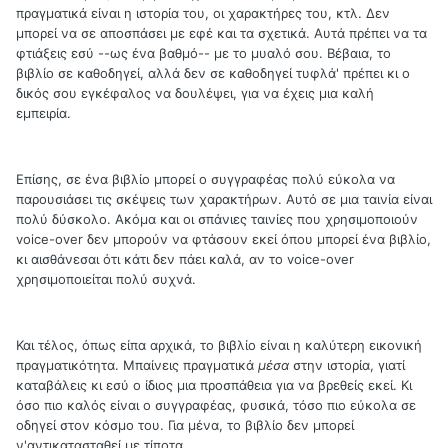
πραγματικά είναι η ιστορία του, οι χαρακτήρες του, κτλ. Δεν
μπορεί να σε αποσπάσει με εφέ και τα σχετικά. Αυτά πρέπει να τα
φτιάξεις εσύ --ως ένα βαθμό-- με το μυαλό σου. Βέβαια, το
βιβλίο σε καθοδηγεί, αλλά δεν σε καθοδηγεί τυφλά' πρέπει κι ο
δικός σου εγκέφαλος να δουλέψει, για να έχεις μια καλή
εμπειρία.
Επίσης, σε ένα βιβλίο μπορεί ο συγγραφέας πολύ εύκολα να
παρουσιάσει τις σκέψεις των χαρακτήρων. Αυτό σε μια ταινία είναι
πολύ δύσκολο. Ακόμα και οι σπάνιες ταινίες που χρησιμοποιούν
voice-over δεν μπορούν να φτάσουν εκεί όπου μπορεί ένα βιβλίο,
κι αισθάνεσαι ότι κάτι δεν πάει καλά, αν το voice-over
χρησιμοποιείται πολύ συχνά.
Και τέλος, όπως είπα αρχικά, το βιβλίο είναι η καλύτερη εικονική
πραγματικότητα. Μπαίνεις πραγματικά
μέσα
στην ιστορία, γιατί
καταβάλεις κι εσύ ο ίδιος μια προσπάθεια για να βρεθείς εκεί. Κι
όσο πιο καλός είναι ο συγγραφέας, φυσικά, τόσο πιο εύκολα σε
οδηγεί στον κόσμο του. Για μένα, το βιβλίο δεν μπορεί
ν'αντικατασταθεί με τίποτα.