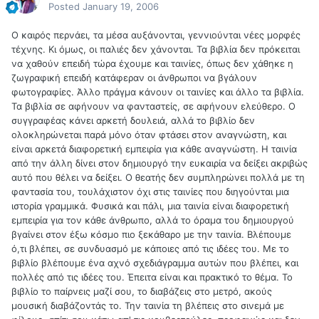
Posted
January 19, 2006
Ο καιρός περνάει, τα μέσα αυξάνονται, γεννιούνται νέες μορφές
τέχνης. Κι όμως, οι παλιές δεν χάνονται. Τα βιβλία δεν πρόκειται
να χαθούν επειδή τώρα έχουμε και ταινίες, όπως δεν χάθηκε η
ζωγραφική επειδή κατάφεραν οι άνθρωποι να βγάλουν
φωτογραφίες. Άλλο πράγμα κάνουν οι ταινίες και άλλο τα βιβλία.
Τα βιβλία σε αφήνουν να φανταστείς, σε αφήνουν ελεύθερο. Ο
συγγραφέας κάνει αρκετή δουλειά, αλλά το βιβλίο δεν
ολοκληρώνεται παρά μόνο όταν φτάσει στον αναγνώστη, και
είναι αρκετά διαφορετική εμπειρία για κάθε αναγνώστη. Η ταινία
από την άλλη δίνει στον δημιουργό την ευκαιρία να δείξει ακριβώς
αυτό που θέλει να δείξει. Ο θεατής δεν συμπληρώνει πολλά με τη
φαντασία του, τουλάχιστον όχι στις ταινίες που διηγούνται μια
ιστορία γραμμικά. Φυσικά και πάλι, μια ταινία είναι διαφορετική
εμπειρία για τον κάθε άνθρωπο, αλλά το όραμα του δημιουργού
βγαίνει στον έξω κόσμο πιο ξεκάθαρο με την ταινία. Βλέπουμε
ό,τι βλέπει, σε συνδυασμό με κάποιες από τις ιδέες του. Με το
βιβλίο βλέπουμε ένα αχνό σχεδιάγραμμα αυτών που βλέπει, και
πολλές από τις ιδέες του. Έπειτα είναι και πρακτικό το θέμα. Το
βιβλίο το παίρνεις μαζί σου, το διαβάζεις στο μετρό, ακούς
μουσική διαβάζοντάς το. Την ταινία τη βλέπεις στο σινεμά με