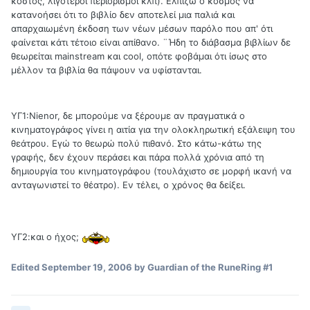
κόστος, λιγότεροι περιορισμοί κλπ). Ελπίζω ο κόσμος να
κατανοήσει ότι το βιβλίο δεν αποτελεί μια παλιά και
απαρχαιωμένη έκδοση των νέων μέσων παρόλο που απ' ότι
φαίνεται κάτι τέτοιο είναι απίθανο. ¨Ήδη το διάβασμα βιβλίων δε
θεωρείται mainstream και cool, οπότε φοβάμαι ότι ίσως στο
μέλλον τα βιβλία θα πάψουν να υφίστανται.
ΥΓ1:Nienor, δε μπορούμε να ξέρουμε αν πραγματικά ο
κινηματογράφος γίνει η αιτία για την ολοκληρωτική εξάλειψη του
θεάτρου. Εγώ το θεωρώ πολύ πιθανό. Στο κάτω-κάτω της
γραφής, δεν έχουν περάσει και πάρα πολλά χρόνια από τη
δημιουργία του κινηματογράφου (τουλάχιστο σε μορφή ικανή να
ανταγωνιστεί το θέατρο). Εν τέλει, ο χρόνος θα δείξει.
ΥΓ2:και ο ήχος;
Edited
September 19, 2006
by Guardian of the RuneRing #1