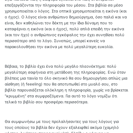
επεξεργάζονται την πληροφορία του μέσου. Στα βιβλία σα μέσο
χρησιμοποιείται ο λόγος. Στα οπτικά χρησιμοποιείται η εικόνα (και
ο ήχος). Ο λόγος είναι ανθρώπινο δημιούργημα, όσο παλιό και να
είναι, δεν καθηλώνει τον δέκτη με την ίδια δύναμη που το
καταφέρνει η εικόνα (και ο ήχος), πολύ απλά επειδή την εικόνα
(και τον ήχο) ο ανθρώπινος εγκέφαλος την έχει συνηθίσει πολύ
περισσότερο από το λόγο. Συνεπώς, μπορεί κανείς να
παρακολουθήσει την εικόνα με πολύ μεγαλύτερη ευκολία.
Βέβαια, το βιβλίο έχει ένα πολύ μεγάλο πλεονέκτημα: πολύ
μεγαλύτερη σαφήνεια στη μετάδοση της πληροφορίας. Ενώ όταν
βλέπεις μια ταινία το όλο σκηνικό θα σου δημιουργήσει απλώς μια
αίσθηση (ή feeeling) που θα αποτυπωθεί στο μυαλό σου, στο
βιβλίο παρουσιάζεται ολόκληρη η πληροφορία, χωρίς να βρίσκεται
"κρυμμένη" στα συμφραζόμενα. Για αυτό το λόγο νομίζω ότι
τελικά το βιβλίο σου προσφέρει περισσότερα.
Θα συμφωνήσω με τους προλαλήσαντες για τους λόγους για
τους οποίους τα βιβλία δεν έχουν εξαλειφθεί ακόμα (χαμηλό