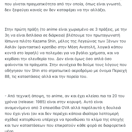
που γίνεται πραγματικότητα από την οποία, όπως είναι γνωστό,
δεν ξεφεύγει κανείς αν δεν καταφέρει να την αλλάξει.
Στην πρώτη πράξη (το anime είναι χωρισμένο σε 3 πράξεις, με την
3η να είναι διπλάσια σε διάρκεια) βλέπουμε τον πρωταγωνιστή
Ιάπωνα πιλότο Kazama Shin, μέλος της Λεγεώνας των Ξένων του
Ασλάν (φανταστικό κρατίδιο στην Μέση Ανατολή, λογικά κάπου
κοντά στο Ισραήλ) να πολεμάει για να βγάλει χρήματα, και να
κερδίσει την ελευθερία του. Δεν είναι όμως όσο απλά όσο
φαίνονται τα πράγματα. Στην συνέχεια θα δούμε τους λόγους που
οδήγησαν τον Shin στο στρατιωτικό αεροδρόμιο με όνομα Περιοχή
88, τις καταστάσεις αλλά και την πορεία του.
- Από τεχνική άποψη, το anime, αν και έχει κλείσει πια τα 20 του
χρόνια (release: 1985) είναι στην κορυφή. Αυτό είναι
αναμενόμενο από 3 επεισόδια OVA αλλά παρόλαυτά η δουλειά
που έχει γίνει (αν και δεν περιέχει κάποια ιδιαίτερα λεπτομερή
σχέδια) κατορθώνει υπέροχα να προσδώσει το κλίμα της εποχής
και των καταστάσεων που επικρατούν κάθε φορά σε διαφορετικά
μέρη.