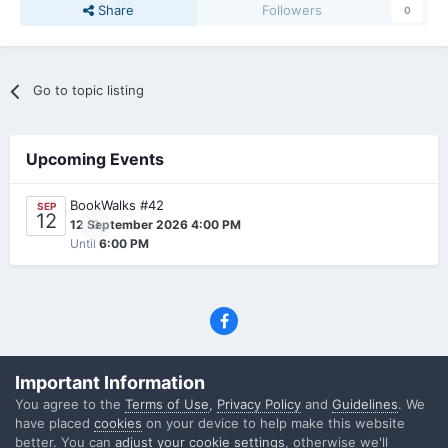
Share
Followers
0
Go to topic listing
Upcoming Events
BookWalks #42
SEP
12
0
12 September 2026 4:00 PM
Until
6:00 PM
Privacy Policy
Contact Us
Cookies
Important Information
(C) SFF.gr, All rights reserved
You agree to the
Terms of Use
,
Privacy Policy
and
Guidelines
. We
Powered by Invision Community
have placed
cookies
on your device to help make this website
better. You can
adjust your cookie settings
, otherwise we'll