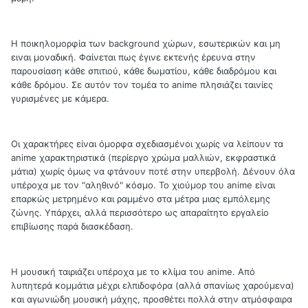
Η ποικηλομορφία των background χώρων, εσωτερικών και μη
ειναι μοναδική. Φαίνεται πως έγινε εκτενής έρευνα στην
παρουσίαση κάθε σπιτιού, κάθε δωματίου, κάθε διαδρόμου και
κάθε δρόμου. Σε αυτόν τον τομέα το anime πλησιάζει ταινίες
γυρισμένες με κάμερα.
Οι χαρακτήρες είναι όμορφα σχεδιασμένοι χωρίς να λείπουν τα
anime χαρακτηριστικά (περίεργο χρώμα μαλλιών, εκφραστικά
μάτια) χωρίς όμως να φτάνουν ποτέ στην υπερβολή. Δένουν όλα
υπέροχα με τον "αληθινό" κόσμο. Το χιούμορ του anime είναι
επαρκώς μετρημένο και ραμμένο στα μέτρα μιας εμπόλεμης
ζώνης. Υπάρχει, αλλά περισσότερο ως απαραίτητο εργαλείο
επιβίωσης παρά διασκέδαση.
Η μουσική ταιριάζει υπέροχα με το κλίμα του anime. Από
λυπητερά κομμάτια μέχρι ελπιδοφόρα (αλλά σπανίως χαρούμενα)
και αγωνιώδη μουσική μάχης, προσθέτει πολλά στην ατμόσφαιρα