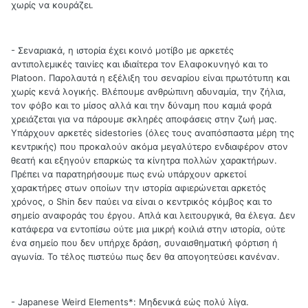
χωρίς να κουράζει.
- Σεναριακά, η ιστορία έχει κοινό μοτίβο με αρκετές
αντιπολεμικές ταινίες και ιδιαίτερα τον Ελαφοκυνηγό και το
Platoon. Παρολαυτά η εξέλιξη του σεναρίου είναι πρωτότυπη και
χωρίς κενά λογικής. Βλέπουμε ανθρώπινη αδυναμία, την ζήλια,
τον φόβο και το μίσος αλλά και την δύναμη που καμιά φορά
χρειάζεται για να πάρουμε σκληρές αποφάσεις στην ζωή μας.
Υπάρχουν αρκετές sidestories (όλες τους αναπόσπαστα μέρη της
κεντρικής) που προκαλούν ακόμα μεγαλύτερο ενδιαφέρον στον
θεατή και εξηγούν επαρκώς τα κίνητρα πολλών χαρακτήρων.
Πρέπει να παρατηρήσουμε πως ενώ υπάρχουν αρκετοί
χαρακτήρες στων οποίων την ιστορία αφιερώνεται αρκετός
χρόνος, ο Shin δεν παύει να είναι ο κεντρικός κόμβος και το
σημείο αναφοράς του έργου. Απλά και λειτουργικά, θα έλεγα. Δεν
κατάφερα να εντοπίσω ούτε μια μικρή κοιλιά στην ιστορία, ούτε
ένα σημείο που δεν υπήρχε δράση, συναισθηματική φόρτιση ή
αγωνία. Το τέλος πιστεύω πως δεν θα απογοητεύσει κανέναν.
- Japanese Weird Elements*: Μηδενικά εώς πολύ λίγα.