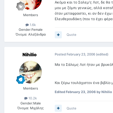
Ακόμα και το Σαλεμ'ς Λοτ, δε θα
μου με ζόμπι γενικώς, αλλά καταλ
όταν μεταφραστει, κι αν δεν έχω
Members
Ελευθερουδάκη (που το έχει φέρε
1.6k
Gender:
Female
Όνομα:
Αλεξάνδρα
Quote
Nihilio
Posted
February 23, 2006
(edited)
Μα το Σάλεμς Λοτ ήταν με βρυκόλ
Και ξέρω τουλάχιστον ένα βιβλίο 
Members
Edited
February 23, 2006
by Nihilio
10.2k
Gender:
Male
Όνομα:
Μιχάλης
Quote