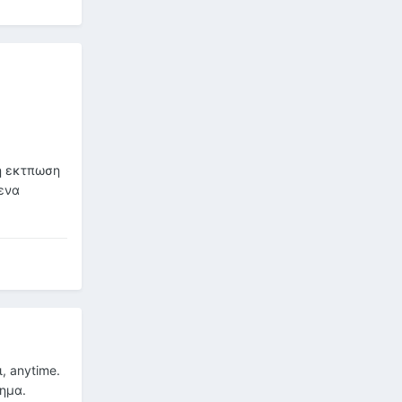
λη εκτπωση
 ενα
, anytime.
λημα.