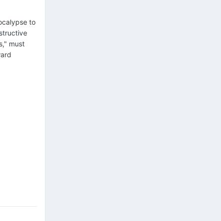
pocalypse to
structive
s," must
ward