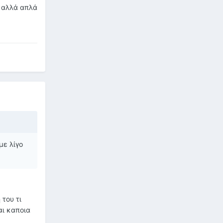
, αλλά απλά
με λίγο
 του τι
αι καποια