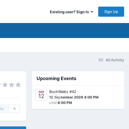
Sign Up
Existing user? Sign In
All Activity
Upcoming Events
BookWalks #42
SEP
12
0
12 September 2026 4:00 PM
Until
6:00 PM
rs
0