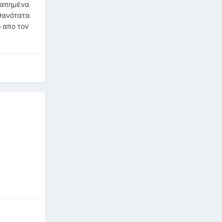
αγαπημένα
ιθανότατα
ω απο τον