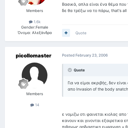
Βασικά, απλα είναι ένα θέμα που 
δε θα τρέξω να το πάρω, that's all
Members
1.6k
Gender:
Female
Όνομα:
Αλεξάνδρα
Quote
picollomaster
Posted
February 23, 2006
Quote
Για να είμαι ακριβής, δεν είναι
απο Ιnvasion of the body snatch
Members
14
ε νομιζω οτι φαινεται κιολας απο
κανουν και γινονται εξαιρετικα ε
πιθανως αηδιαστικη εμφανιση + θα