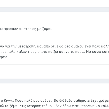
 αρεσουν οι ιστοριες με ζομπι.
υνα για την μετατροπη, και απο οτι ειδα στο αμαζον εχει πολυ κα
ι σε πολυ καλες τιμες οποτε παιζει και να το παρω. Να κανω και
δερφε
 ο Κινγκ. Ποσο πολύ μου αρέσει. Θα διάβαζα οτιδήποτε έχει γράψει
αθώ τα ζόμπι στις ιστοριες τρόμου. Δεν ξέρω γιατι, προσωπικό κόλ