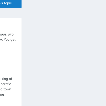
is topic
ούσε στο
ν. You get
 king of
horrific
and town
ges;