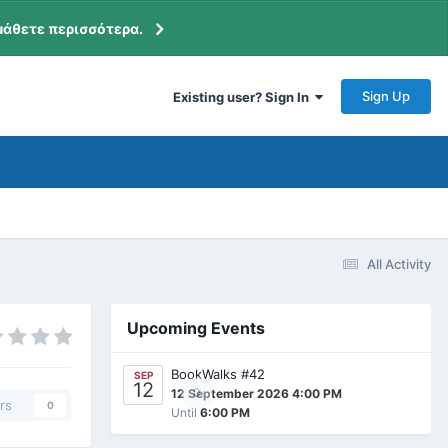
μάθετε περισσότερα.
Sign Up
Existing user? Sign In
All Activity
Upcoming Events
BookWalks #42
SEP
12
0
12 September 2026 4:00 PM
rs
0
Until
6:00 PM