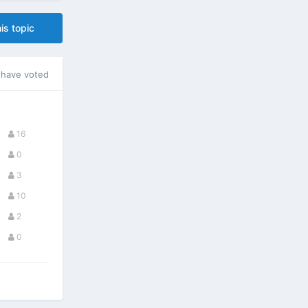
is topic
have voted
16
0
3
10
2
0