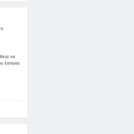
ση
θεια να
μου έσπασε