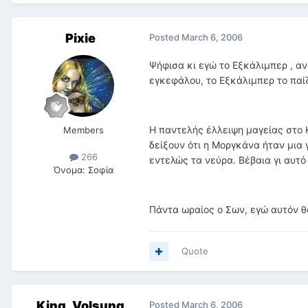
Pixie
Posted
March 6, 2006
Ψήφισα κι εγώ το Εξκάλιμπερ , αν
εγκεφάλου, το Εξκάλιμπερ το παί
Η παντελής έλλειψη μαγείας στο 
Members
δείξουν ότι η Μοργκάνα ήταν μια
266
εντελώς τα νεύρα. Βέβαια γι αυτό 
Όνομα:
Σοφία
Πάντα ωραίος ο Σων, εγώ αυτόν θα
Quote
King_Volsung
Posted
March 6, 2006