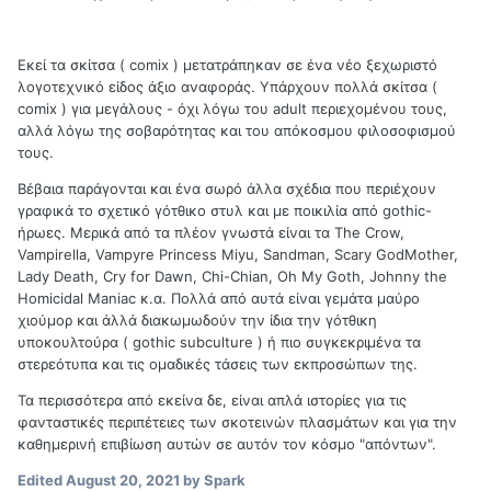
Εκεί τα σκίτσα ( comix ) μετατράπηκαν σε ένα νέο ξεχωριστό
λογοτεχνικό είδος άξιο αναφοράς. Υπάρχουν πολλά σκίτσα (
comix ) για μεγάλους - όχι λόγω του adult περιεχομένου τους,
αλλά λόγω της σοβαρότητας και του απόκοσμου φιλοσοφισμού
τους.
Βέβαια παράγονται και ένα σωρό άλλα σχέδια που περιέχουν
γραφικά το σχετικό γότθικο στυλ και με ποικιλία από gothic-
ήρωες. Μερικά από τα πλέον γνωστά είναι τα The Crow,
Vampirella, Vampyre Princess Miyu, Sandman, Scary GodMother,
Lady Death, Cry for Dawn, Chi-Chian, Oh My Goth, Johnny the
Homicidal Maniac κ.α. Πολλά από αυτά είναι γεμάτα μαύρο
χιούμορ και άλλά διακωμωδούν την ίδια την γότθικη
υποκουλτούρα ( gothic subculture ) ή πιο συγκεκριμένα τα
στερεότυπα και τις ομαδικές τάσεις των εκπροσώπων της.
Τα περισσότερα από εκείνα δε, είναι απλά ιστορίες για τις
φανταστικές περιπέτειες των σκοτεινών πλασμάτων και για την
καθημερινή επιβίωση αυτών σε αυτόν τον κόσμο "απόντων".
Edited
August 20, 2021
by Spark