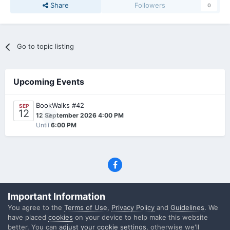
Share
Followers
0
Go to topic listing
Upcoming Events
BookWalks #42
SEP
12
0
12 September 2026 4:00 PM
Until
6:00 PM
Privacy Policy
Contact Us
Cookies
Important Information
(C) SFF.gr, All rights reserved
You agree to the
Terms of Use
,
Privacy Policy
and
Guidelines
. We
Powered by Invision Community
have placed
cookies
on your device to help make this website
better. You can
adjust your cookie settings
, otherwise we'll