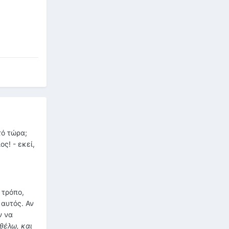
τό τώρα;
ος! - εκεί,
 τρόπο,
 αυτός. Αν
ν να
 θέλω, και