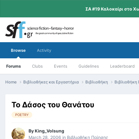
ΣΑ #19 Καλοκαίρι στο Χ
Browse
Activity
Forums
Clubs
Events
Guidelines
Leaderboard
Home
Βιβλιοθήκες και Εργαστήρια
Βιβλιοθήκη
Βιβλιοθήκη
Το Δάσος του Θανάτου
POETRY
By
King_Volsung
March 28, 2006
in
Βιβλιοθήκη Ποίησης