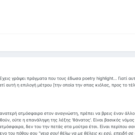
χεις γράψει πράγματα που τους έδωσα poetry highlight... Γιατί αυ
ατί αυτή η επιλογή μέτρου [την οποία την σπας κιόλας, προς το τέλ
 θανατερή ατμόσφαιρα στον αναγνώστη, πρέπει να βρεις έναν άλλο
θούν, ούτε η επανάληψη της λέξης 'θάνατος'. Είναι βασικός νόμος
ατμόσφαιρα, δεν του την πετάς στα μούτρα έτσι. Είναι περίπου σα
μενο του πόθου σου
"γεια σου! θέλω να με θέλεις κι εσύ, επειδή σε