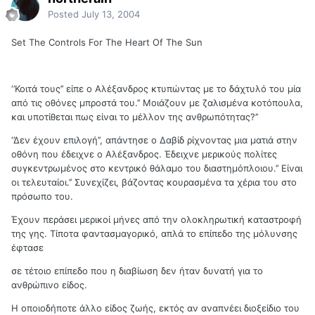
Posted
July 13, 2004
Set The Controls For The Heart Of The Sun
‘’Κοιτά τους’’ είπε ο Αλέξανδρος κτυπώντας με το δάχτυλό του μία
από τις οθόνες μπροστά του.’’ Μοιάζουν με ζαλισμένα κοτόπουλα,
και υποτίθεται πως είναι το μέλλον της ανθρωπότητας?’’
‘’Δεν έχουν επιλογή’’, απάντησε ο Δαβίδ ρίχνοντας μια ματιά στην
οθόνη που έδειχνε ο Αλέξανδρος. Έδειχνε μερικούς πολίτες
συγκεντρωμένος στο κεντρικό θάλαμο του διαστημόπλοιου.’’ Είναι
οι τελευταίοι.’’ Συνεχίζει, βάζοντας κουρασμένα τα χέρια του στο
πρόσωπο του.
Έχουν περάσει μερικοί μήνες από την ολοκληρωτική καταστροφή
της γης. Τίποτα φαντασμαγορικό, απλά το επίπεδο της μόλυνσης
έφτασε
σε τέτοιο επίπεδο που η διαβίωση δεν ήταν δυνατή για το
ανθρώπινο είδος.
Η οποιοδήποτε άλλο είδος ζωής, εκτός αν αναπνέει διοξείδιο του