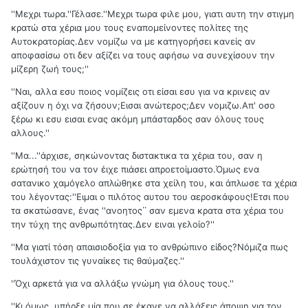
''Μεχρι τωρα.''Γέλασε.''Μεχρι τωρα φιλε μου, γιατι αυτη την στιγμη
κρατώ στα χέρια μου τους εναπομείνοντες πολίτες της
Αυτοκρατορίας.Δεν νομίζω να με κατηγορήσει κανείς αν
αποφασίσω οτι δεν αξίζει να τους αφήσω να συνεχίσουν την
μίζερη ζωή τους;''
''Ναι, αλλα εσυ ποιος νομίζεις οτι είσαι εσυ για να κρινεις αν
αξίζουν η όχι να ζήσουν;Εισαι ανώτερος;Δεν νομιζω.Απ' οσο
ξέρω κι εσυ εισαι ενας ακόμη μπάσταρδος σαν όλους τους
αλλους.''
''Μα...''άρχισε, σηκώνοντας διστακτικα τα χέρια του, σαν η
ερώτησή του να τον έιχε πιάσει απροετοίμαστο.Όμως ενα
σατανικο χαμόγελο απλώθηκε στα χείλη του, και άπλωσε τα χέρια
του λέγοντας:''Ειμαι ο πιλότος αυτου του αεροσκάφους!Ετσι που
τα σκατώσανε, ένας ''ανοητος΄΄ σαν εμενα κρατα στα χέρια του
την τύχη της ανθρωπότητας.Δεν ειναι γελοίο?''
''Μα γιατί τόση απαισιοδοξία για το ανθρώπινο είδος?Νόμιζα πως
τουλάχιστον τις γυναίκες τις θαύμαζες.''
''Όχι αρκετά για να αλλάξω γνώμη για όλους τους.''
''Κι όμως, υπήρξε μία που σε έκανε να αλλάξεις άποψη για τον