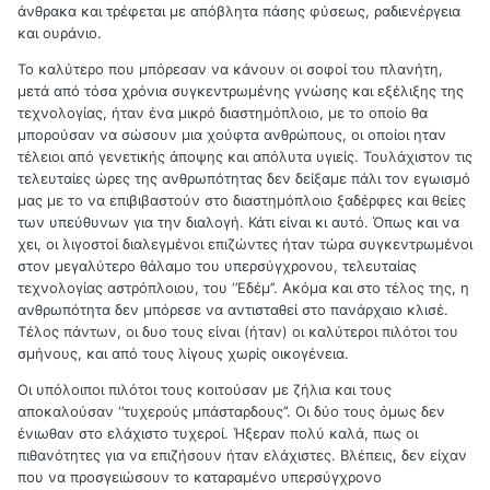
άνθρακα και τρέφεται με απόβλητα πάσης φύσεως, ραδιενέργεια
και ουράνιο.
Το καλύτερο που μπόρεσαν να κάνουν οι σοφοί του πλανήτη,
μετά από τόσα χρόνια συγκεντρωμένης γνώσης και εξέλιξης της
τεχνολογίας, ήταν ένα μικρό διαστημόπλοιο, με το οποίο θα
μπορούσαν να σώσουν μια χούφτα ανθρώπους, οι οποίοι ηταν
τέλειοι από γενετικής άποψης και απόλυτα υγιείς. Τουλάχιστον τις
τελευταίες ώρες της ανθρωπότητας δεν δείξαμε πάλι τον εγωισμό
μας με το να επιβιβαστούν στο διαστημόπλοιο ξαδέρφες και θείες
των υπεύθυνων για την διαλογή. Κάτι είναι κι αυτό. Όπως και να
χει, οι λιγοστοί διαλεγμένοι επιζώντες ήταν τώρα συγκεντρωμένοι
στον μεγαλύτερο θάλαμο του υπερσύγχρονου, τελευταίας
τεχνολογίας αστρόπλοιου, του ‘’Εδέμ’’. Ακόμα και στο τέλος της, η
ανθρωπότητα δεν μπόρεσε να αντισταθεί στο πανάρχαιο κλισέ.
Τέλος πάντων, οι δυο τους είναι (ήταν) οι καλύτεροι πιλότοι του
σμήνους, και από τους λίγους χωρίς οικογένεια.
Οι υπόλοιποι πιλότοι τους κοιτούσαν με ζήλια και τους
αποκαλούσαν ‘’τυχερούς μπάσταρδους’’. Οι δύο τους όμως δεν
ένιωθαν στο ελάχιστο τυχεροί. Ήξεραν πολύ καλά, πως οι
πιθανότητες για να επιζήσουν ήταν ελάχιστες. Βλέπεις, δεν είχαν
που να προσγειώσουν το καταραμένο υπερσύγχρονο