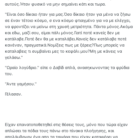
αυτούς.Ήταν φυσικό να μην σημαίνει κάτι και τωρα.
''Είναι όσο δίκαιο ήταν για μας.Όσο δίκαιο ήταν για μένα να ζήσω
σε έναν τέτοιο κόσμο, σ ενα κόσμο φτιαγμένο για να με ελέγχει,
να φροντίζει να μείνω στη χρυσή μετριότητα. Πάντα μόνος.Ακόμα
και εδω, μαζί σου, είμαι πάλι μόνος.Γιατί ποτέ κανείς δεν με
κατάλαβε.Ποτέ δεν θα με καταλάβει.Κανείς δεν κατάλαβε ποτέ
κανέναν, πραγματικά.Νομίζεις πως με ξέρεις?Πως μπορείς να
καταλαβεις τι συμβαίνει μες το κεφάλι μου?Μη με κάνεις να
γελάσω.''
''Ωραίο λογύδριο.'' είπε ο Δαβίδ απλά, ανασηκωνοντας τα φρύδια
του.
''Aντε γαμήσου.''
Γέλασαν.
Είχαν επανατοποθετηθεί στις θέσεις τους, μόνο που τώρα είχαν
απλώσει τα πόδια τους πάνω στο πίνακα πλοήγησης, και
απολάμβαναν ένα απο τα τσιγάρα που είχαν καταφέρει να