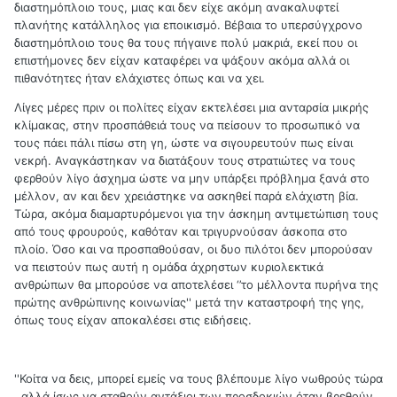
διαστημόπλοιο τους, μιας και δεν είχε ακόμη ανακαλυφτεί
πλανήτης κατάλληλος για εποικισμό. Βέβαια το υπερσύγχρονο
διαστημόπλοιο τους θα τους πήγαινε πολύ μακριά, εκεί που οι
επιστήμονες δεν είχαν καταφέρει να ψάξουν ακόμα αλλά οι
πιθανότητες ήταν ελάχιστες όπως και να χει.
Λίγες μέρες πριν οι πολίτες είχαν εκτελέσει μια ανταρσία μικρής
κλίμακας, στην προσπάθειά τους να πείσουν το προσωπικό να
τους πάει πάλι πίσω στη γη, ώστε να σιγουρευτούν πως είναι
νεκρή. Αναγκάστηκαν να διατάξουν τους στρατιώτες να τους
φερθούν λίγο άσχημα ώστε να μην υπάρξει πρόβλημα ξανά στο
μέλλον, αν και δεν χρειάστηκε να ασκηθεί παρά ελάχιστη βία.
Τώρα, ακόμα διαμαρτυρόμενοι για την άσκημη αντιμετώπιση τους
από τους φρουρούς, καθόταν και τριγυρνούσαν άσκοπα στο
πλοίο. Όσο και να προσπαθούσαν, οι δυο πιλότοι δεν μπορούσαν
να πειστούν πως αυτή η ομάδα άχρηστων κυριολεκτικά
ανθρώπων θα μπορούσε να αποτελέσει ‘’το μέλλοντα πυρήνα της
πρώτης ανθρώπινης κοινωνίας'' μετά την καταστροφή της γης,
όπως τους είχαν αποκαλέσει στις ειδήσεις.
''Κοίτα να δεις, μπορεί εμείς να τους βλέπουμε λίγο νωθρούς τώρα
, αλλά ίσως να σταθούν αντάξιοι των προσδοκιών όταν βρεθούν