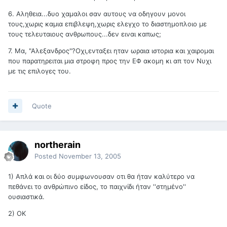
6. Αληθεια...δυο χαμαλοι σαν αυτους να οδηγουν μονοι
τους,χωρις καμια επιβλεψη,χωρις ελεγχο το διαστημοπλοιο με
τους τελευταιους ανθρωπους...δεν ειναι καπως;
7. Μα, "Αλεξανδρος"?Οχι,ενταξει ηταν ωραια ιστορια και χαιρομαι
που παρατηρειται μια στροφη προς την ΕΦ ακομη κι απ τον Νυχι
με τις επιλογες του.
Quote
northerain
Posted
November 13, 2005
1) Απλά και οι δύο συμφωνουσαν οτι θα ήταν καλύτερο να
πεθάνει το ανθρώπινο είδος, το παιχνίδι ήταν ''στημένο''
ουσιαστικά.
2) ΟΚ