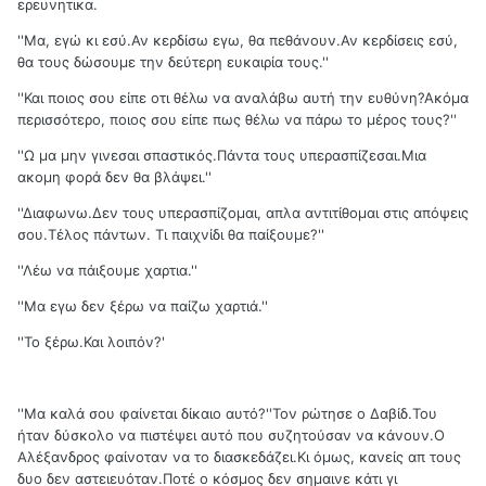
ερευνητικα.
''Μα, εγώ κι εσύ.Αν κερδίσω εγω, θα πεθάνουν.Αν κερδίσεις εσύ,
θα τους δώσουμε την δεύτερη ευκαιρία τους.''
''Και ποιος σου είπε οτι θέλω να αναλάβω αυτή την ευθύνη?Ακόμα
περισσότερο, ποιος σου είπε πως θέλω να πάρω το μέρος τους?''
''Ω μα μην γινεσαι σπαστικός.Πάντα τους υπερασπίζεσαι.Μια
ακομη φορά δεν θα βλάψει.''
''Διαφωνω.Δεν τους υπερασπίζομαι, απλα αντιτίθομαι στις απόψεις
σου.Τέλος πάντων. Τι παιχνίδι θα παίξουμε?''
''Λέω να πάιξουμε χαρτια.''
''Μα εγω δεν ξέρω να παίζω χαρτιά.''
''Το ξέρω.Και λοιπόν?'
''Μα καλά σου φαίνεται δίκαιο αυτό?''Τον ρώτησε ο Δαβίδ.Του
ήταν δύσκολο να πιστέψει αυτό που συζητούσαν να κάνουν.Ο
Αλέξανδρος φαίνοταν να το διασκεδάζει.Κι όμως, κανείς απ τους
δυο δεν αστειευόταν.Ποτέ ο κόσμος δεν σημαινε κάτι γι