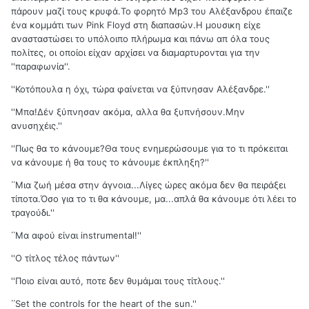
πάρουν μαζί τους κρυφά.Το φορητό Mp3 του Αλέξανδρου έπαιζε
ένα κομμάτι των Pink Floyd στη διαπασών.Η μουσικη είχε
ανασταστώσει το υπόλοιπο πλήρωμα και πάνω απ όλα τους
πολίτες, οι οποίοι είχαν αρχίσει να διαμαρτυρονται για την
''παραφωνία''.
''Κοτόπουλα η όχι, τώρα φαίνεται να ξύπνησαν Αλέξανδρε.''
''Μπα!Δέν ξύπνησαν ακόμα, αλλα θα ξυπνήσουν.Μην
ανυσηχέις.''
''Πως θα το κάνουμε?Θα τους ενημερώσουμε για το τι πρόκειται
να κάνουμε ή θα τους το κάνουμε έκπληξη?''
΄΄Μια ζωή μέσα στην άγνοια...Λίγες ώρες ακόμα δεν θα πειράξει
τίποτα.Όσο για το τι θα κάνουμε, μα...απλά θα κάνουμε ότι λέει το
τραγούδι.''
΄΄Μα αφού είναι instrumental!''
''Ο τίτλος τέλος πάντων''
''Ποιο είναι αυτό, ποτε δεν θυμάμαι τους τίτλους.''
΄΄Set the controls for the heart of the sun.''