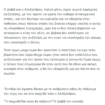
Ο Δαβιδ και ο Αλεξανδρος, παλιοί φίλοι, είχαν συχνά παρόμοιες
συζητήσεις, με τον πρώτο να κρατα την καθαρα αντικειμενική
στάση , και τον δευτερο να ουρλιαζει και να οδύρεται στην
παθητικη οπως πίστευε στάση του.Σπανια υπήρχε νικητής σ αυτες
τις σποραδικες λογομαχίες, μιας και οι δυο τελικα βαριοταν να
αντικρουει ο ενας τον αλλο, αν βεβαια δεν κατέληγαν να
τελειώσουν την συζήτηση με τον εναν να υποστηριζει την αποψη
που υποστήριζε ο άλλος.
Ποτε ομως μεχρι τωρα δεν φαινοταν η απαντηση να εχει τοση
βαρύτητα όσο τώρα.Μεχρι τώρα, ηταν απλα δυο υπάλληλοι που
συζητουσαν για τον τροπο που λειτουργει η κοινωνία.Τωρα όμως,
η τελικη τους ετυμηγορια θα ηταν αυτη που θα έδινε μια ακόμη
ευκαιρία στον ανθρωπο, η θα τον εξαφάνιζε μια για πάντα απο το
συμπαν.
''Εντάξει.Ας είμαστε δίκαιοι με το ανθρώπινο είδος.Ας πάιξουμε
την τύχη του σε ένα παιχνίδι.''είπε ο Αλέξανδρος.
''Τι παιχνιδι?Και ποιοι θα πάιξουν?''Ο Δαβίδ τον κοιταξε