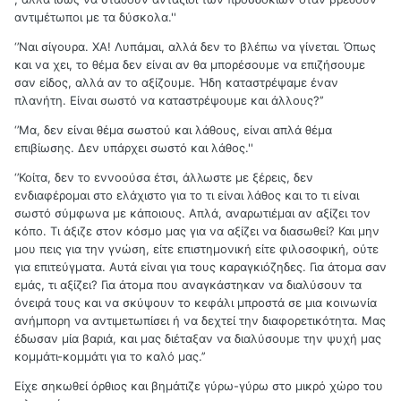
αντιμέτωποι με τα δύσκολα.''
‘’Ναι σίγουρα. ΧΑ! Λυπάμαι, αλλά δεν το βλέπω να γίνεται. Όπως
και να χει, το θέμα δεν είναι αν θα μπορέσουμε να επιζήσουμε
σαν είδος, αλλά αν το αξίζουμε. Ήδη καταστρέψαμε έναν
πλανήτη. Είναι σωστό να καταστρέψουμε και άλλους?’’
‘’Μα, δεν είναι θέμα σωστού και λάθους, είναι απλά θέμα
επιβίωσης. Δεν υπάρχει σωστό και λάθος.''
‘’Κοίτα, δεν το εννοούσα έτσι, άλλωστε με ξέρεις, δεν
ενδιαφέρομαι στο ελάχιστο για το τι είναι λάθος και το τι είναι
σωστό σύμφωνα με κάποιους. Απλά, αναρωτιέμαι αν αξίζει τον
κόπο. Τι άξιζε στον κόσμο μας για να αξίζει να διασωθεί? Και μην
μου πεις για την γνώση, είτε επιστημονική είτε φιλοσοφική, ούτε
για επιτεύγματα. Αυτά είναι για τους καραγκιόζηδες. Για άτομα σαν
εμάς, τι αξίζει? Για άτομα που αναγκάστηκαν να διαλύσουν τα
όνειρά τους και να σκύψουν το κεφάλι μπροστά σε μια κοινωνία
ανήμπορη να αντιμετωπίσει ή να δεχτεί την διαφορετικότητα. Μας
έδωσαν μία βαριά, και μας διέταξαν να διαλύσουμε την ψυχή μας
κομμάτι-κομμάτι για το καλό μας.’’
Είχε σηκωθεί όρθιος και βημάτιζε γύρω-γύρω στο μικρό χώρο του