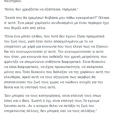
πιλοτηρίου.
‘’Κοίτα, δεν χρειάζεται να εξάπτεσαι. Ηρέμησε.’’
‘’Σκατά που θα ηρεμήσω! Φοβάσαι μην πάθω εγκεφαλικό?’’ Γέλασε
σ' αυτό. Ένα μικρό χαμόγελο συνδυασμένο με έναν περίεργο ήχο
που θύμιζε κάτι από γέλιο.
‘’Είναι ένα μάτσο ηλίθιοι, που ποτέ δεν έχουν ζήσει πραγματικά
την ζωή τους, γιατί ήταν πολύ απασχολημένοι με το να
υπηρετούν με χαρά μια κοινωνία που τους έλεγε πως να ζήσουν.
Και την ευγνωμονούσαν γι’ αυτό. Την ευγνωμονούσαν γι αυτο
που ήταν, μια κοινωνία που εκθείαζε την χρυσή μετριότητα, που
φρόντιζε να απομονώνει οτιδήποτε διαφορετικό. Είναι δύσκολο
να είσαι διαφορετικός, να έχεις προσωπικότητα, να σκέφτεσαι
μόνος σου.Τόσο δύσκολο που διάλεξαν να της χαρίσουν αυτή την
ελευθερία, αρκεί αυτή να τους εξηγούσε πως ακριβώς θα
σπαταλούσαν την ζωή τους χωρις να νιώθουν ενοχές για την
δειλία και τη υποταγή τους αυτή.
‘’Δεν μπορείς να τους κατηγορήσεις, είναι επιλογή τους όπως
είπες και ο ίδιος. Σωστή ή όχι, είναι επιλογή τους.Τα εχουμε
ξαναπει αυτα...Αν ο κοσμος θελει να πετάξει τη ζωή του
υπηρετώντας άλλους, δεν μπορείς εσύ να τους αλλάξεις.’’