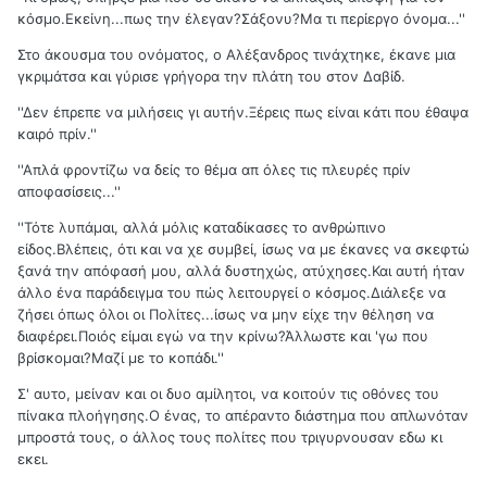
κόσμο.Εκείνη...πως την έλεγαν?Σάξονυ?Μα τι περίεργο όνομα...''
Στο άκουσμα του ονόματος, ο Αλέξανδρος τινάχτηκε, έκανε μια
γκριμάτσα και γύρισε γρήγορα την πλάτη του στον Δαβίδ.
''Δεν έπρεπε να μιλήσεις γι αυτήν.Ξέρεις πως είναι κάτι που έθαψα
καιρό πρίν.''
''Απλά φροντίζω να δείς το θέμα απ όλες τις πλευρές πρίν
αποφασίσεις...''
''Τότε λυπάμαι, αλλά μόλις καταδίκασες το ανθρώπινο
είδος.Βλέπεις, ότι και να χε συμβεί, ίσως να με έκανες να σκεφτώ
ξανά την απόφασή μου, αλλά δυστηχώς, ατύχησες.Και αυτή ήταν
άλλο ένα παράδειγμα του πώς λειτουργεί ο κόσμος.Διάλεξε να
ζήσει όπως όλοι οι Πολίτες...ίσως να μην είχε την θέληση να
διαφέρει.Ποιός είμαι εγώ να την κρίνω?Άλλωστε και 'γω που
βρίσκομαι?Μαζί με το κοπάδι.''
Σ' αυτο, μείναν και οι δυο αμίλητοι, να κοιτούν τις οθόνες του
πίνακα πλοήγησης.Ο ένας, το απέραντο διάστημα που απλωνόταν
μπροστά τους, ο άλλος τους πολίτες που τριγυρνουσαν εδω κι
εκει.