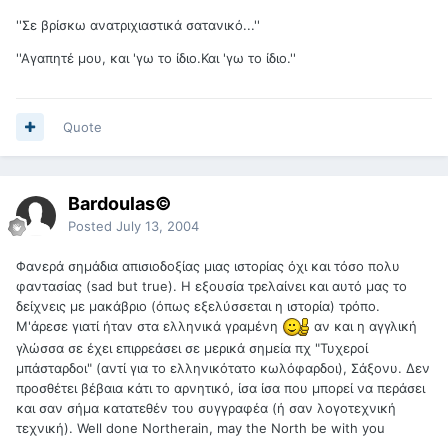
''Σε βρίσκω ανατριχιαστικά σατανικό...''
''Αγαπητέ μου, και 'γω το ίδιο.Και 'γω το ίδιο.''
Quote
Bardoulas©
Posted
July 13, 2004
Φανερά σημάδια απισιοδοξίας μιας ιστορίας όχι και τόσο πολυ
φαντασίας (sad but true). Η εξουσία τρελαίνει και αυτό μας το
δείχνεις με μακάβριο (όπως εξελύσσεται η ιστορία) τρόπο.
Μ'άρεσε γιατί ήταν στα ελληνικά γραμένη
αν και η αγγλική
γλώσσα σε έχει επιρρεάσει σε μερικά σημεία πχ "Τυχεροί
μπάσταρδοι" (αντί για το ελληνικότατο κωλόφαρδοι), Σάξονυ. Δεν
προσθέτει βέβαια κάτι το αρνητικό, ίσα ίσα που μπορεί να περάσει
και σαν σήμα κατατεθέν του συγγραφέα (ή σαν λογοτεχνική
τεχνική). Well done Northerain, may the North be with you