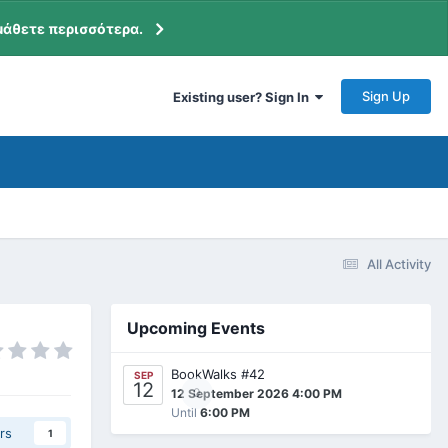
μάθετε περισσότερα.
Sign Up
Existing user? Sign In
All Activity
Upcoming Events
BookWalks #42
SEP
12
0
12 September 2026 4:00 PM
Until
6:00 PM
rs
1