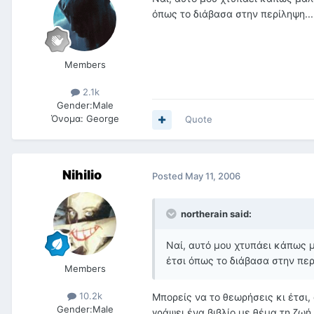
όπως το διάβασα στην περίληψη...
Members
2.1k
Gender:
Male
Όνομα:
George
Quote
Nihilio
Posted
May 11, 2006
northerain said:
Ναί, αυτό μου χτυπάει κάπως μ
έτσι όπως το διάβασα στην περί
Members
10.2k
Μπορείς να το θεωρήσεις κι έτσι,
Gender:
Male
γράψει ένα βιβλίο με θέμα τη ζωή