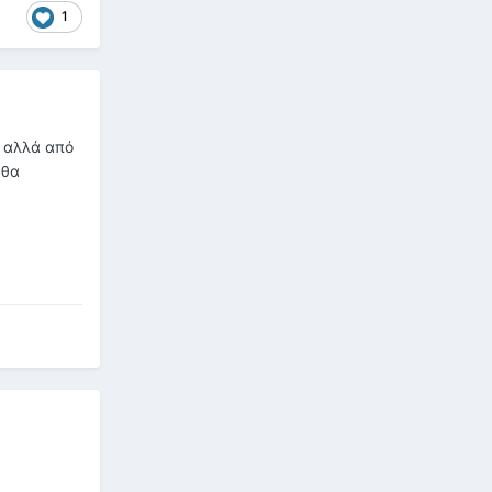
1
 αλλά από
 θα