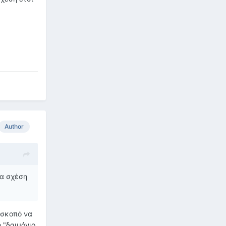
Author
ία σχέση
ε σκοπό να
 "δαιμόνιο