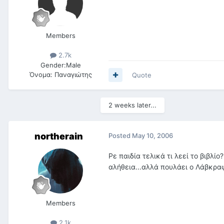
Members
2.7k
Gender:
Male
Όνομα:
Παναγιώτης
Quote
2 weeks later...
northerain
Posted
May 10, 2006
Ρε παιδία τελικά τι λεεί το βιβλί
αλήθεια...αλλά πουλάει ο Λάβκραφ
Members
2.1k