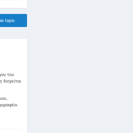
is topic
γου του
ς διηγείται
μου,
υγγραφέα.