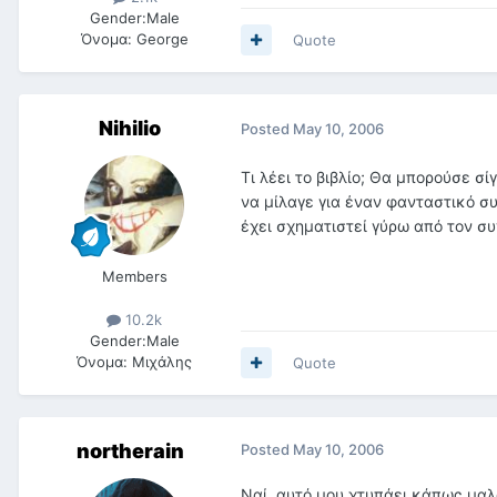
Gender:
Male
Όνομα:
George
Quote
Nihilio
Posted
May 10, 2006
Τι λέει το βιβλίο; Θα μπορούσε σ
να μίλαγε για έναν φανταστικό συ
έχει σχηματιστεί γύρω από τον σ
Members
10.2k
Gender:
Male
Όνομα:
Μιχάλης
Quote
northerain
Posted
May 10, 2006
Ναί, αυτό μου χτυπάει κάπως μαλα