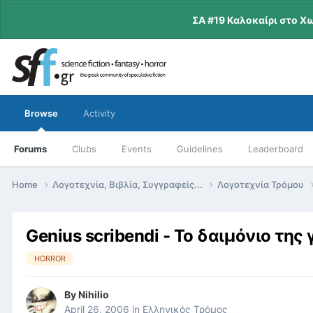
ΣΑ #19 Καλοκαίρι στο Χ
Browse
Activity
Forums
Clubs
Events
Guidelines
Leaderboard
Home
Λογοτεχνία, Βιβλία, Συγγραφείς...
Λογοτεχνία Τρόμου
Genius scribendi - Το δαιμόνιο της
HORROR
By
Nihilio
April 26, 2006
in
Ελληνικός Τρόμος