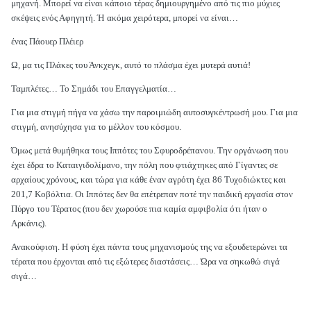
μηχανή. Μπορεί να είναι κάποιο τέρας δημιουργημένο από τις πιο μύχιες
σκέψεις ενός Αφηγητή. Ή ακόμα χειρότερα, μπορεί να είναι…
ένας Πάουερ Πλέιερ
Ω, μα τις Πλάκες του Άνκχεγκ, αυτό το πλάσμα έχει μυτερά αυτιά!
Ταμπλέτες… Το Σημάδι του Επαγγελματία…
Για μια στιγμή πήγα να χάσω την παροιμιώδη αυτοσυγκέντρωσή μου. Για μια
στιγμή, ανησύχησα για το μέλλον του κόσμου.
Όμως μετά θυμήθηκα τους Ιππότες του Σφυροδρέπανου. Την οργάνωση που
έχει έδρα το Καταιγιδολίμανο, την πόλη που φτιάχτηκες από Γίγαντες σε
αρχαίους χρόνους, και τώρα για κάθε έναν αγρότη έχει 86 Τυχοδιώκτες και
201,7 Κοβόλτια. Οι Ιππότες δεν θα επέτρεπαν ποτέ την παιδική εργασία στον
Πύργο του Τέρατος (που δεν χωρούσε πια καμία αμφιβολία ότι ήταν ο
Αρκάνις).
Ανακούφιση. Η φύση έχει πάντα τους μηχανισμούς της να εξουδετερώνει τα
τέρατα που έρχονται από τις εξώτερες διαστάσεις… Ώρα να σηκωθώ σιγά
σιγά…