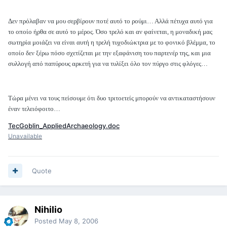
Δεν πρόλαβαν να μου σερβίρουν ποτέ αυτό το ρούμι… Αλλά πέτυχα αυτό για
το οποίο ήρθα σε αυτό το μέρος. Όσο τρελό και αν φαίνεται, η μοναδική μας
σωτηρία μοιάζει να είναι αυτή η τρελή τυχοδιώκτρια με το φονικό βλέμμα, το
οποίο δεν ξέρω πόσο σχετίζεται με την εξαφάνιση του παρτενέρ της, και μια
συλλογή από παπύρους αρκετή για να τυλίξει όλο τον πύργο στις φλόγες…
Τώρα μένει να τους πείσουμε ότι δυο τριτοετείς μπορούν να αντικαταστήσουν
έναν τελειόφοιτο…
TecGoblin_AppliedArchaeology.doc
Unavailable
Quote
Nihilio
Posted
May 8, 2006