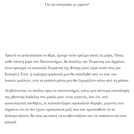
Για την υποτροφία, ρε γαμώτο!
Αρκετά το φιλοσόφησα το θέμα, έχουμε πολύ τρέξιμο αυτές τις μέρες. Όπως
κάθε τυπική μέρα στο Πανεπιστήμιο, θα διαλέξω την Έκφανση του Αρχαίου
(που προτιμώ να αποκαλώ Έκφανση της Φύσης γιατί είμαι πολύ νέος για
Κιλορέν). Έτσι, η περίεργη εμφάνισή μου θα επαυξηθεί από το σοκ των
λευκών μαλλιών, ενώ τα γαλανά μάτια μου θα ξεχωρίζουν κάτω από τη μάσκα.
Ανεβαίνοντας τις σκάλες προς το πανεπιστήμιο, κάνω μια σύντομη επανάληψη
της χθεσινής διάλεξης στο μυαλό μου: είναι γεγονός, λέει ότι, υπό
φυσιολογικές συνθήκες, οι καλικάντζαροι προκαλούν θόρυβο, γεγονός που
σημαίνει ότι αν δεν έχουν προσωπικά μαζί σου και προσπαθούν να σε
δολοφονήσουν, θα τους ακούσεις να κουβεντιάζουν και να τσακώνονται από
μακριά.