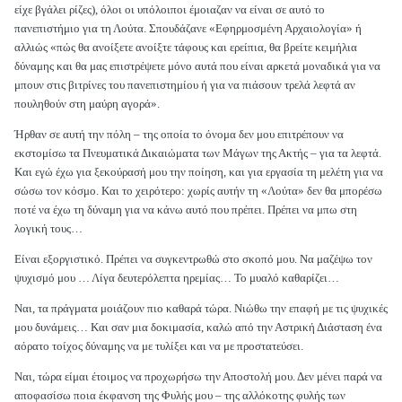
είχε βγάλει ρίζες), όλοι οι υπόλοιποι έμοιαζαν να είναι σε αυτό το
πανεπιστήμιο για τη Λούτα. Σπουδάζανε «Εφηρμοσμένη Αρχαιολογία» ή
αλλιώς «πώς θα ανοίξετε ανοίξτε τάφους και ερείπια, θα βρείτε κειμήλια
δύναμης και θα μας επιστρέψετε μόνο αυτά που είναι αρκετά μοναδικά για να
μπουν στις βιτρίνες του πανεπιστημίου ή για να πιάσουν τρελά λεφτά αν
πουληθούν στη μαύρη αγορά».
Ήρθαν σε αυτή την πόλη – της οποία το όνομα δεν μου επιτρέπουν να
εκστομίσω τα Πνευματικά Δικαιώματα των Μάγων της Ακτής – για τα λεφτά.
Και εγώ έχω για ξεκούρασή μου την ποίηση, και για εργασία τη μελέτη για να
σώσω τον κόσμο. Και το χειρότερο: χωρίς αυτήν τη «Λούτα» δεν θα μπορέσω
ποτέ να έχω τη δύναμη για να κάνω αυτό που πρέπει. Πρέπει να μπω στη
λογική τους…
Είναι εξοργιστικό. Πρέπει να συγκεντρωθώ στο σκοπό μου. Να μαζέψω τον
ψυχισμό μου … Λίγα δευτερόλεπτα ηρεμίας… Το μυαλό καθαρίζει…
Ναι, τα πράγματα μοιάζουν πιο καθαρά τώρα. Νιώθω την επαφή με τις ψυχικές
μου δυνάμεις… Και σαν μια δοκιμασία, καλώ από την Αστρική Διάσταση ένα
αόρατο τοίχος δύναμης να με τυλίξει και να με προστατεύσει.
Ναι, τώρα είμαι έτοιμος να προχωρήσω την Αποστολή μου. Δεν μένει παρά να
αποφασίσω ποια έκφανση της Φυλής μου – της αλλόκοτης φυλής των