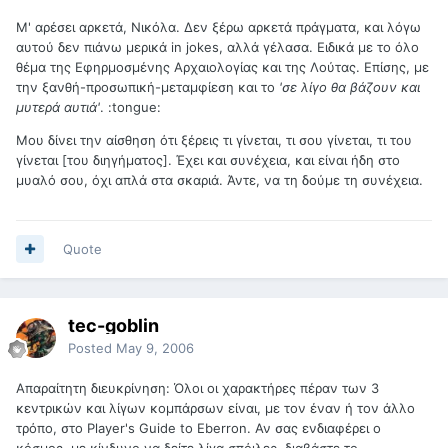
Μ' αρέσει αρκετά, Νικόλα. Δεν ξέρω αρκετά πράγματα, και λόγω
αυτού δεν πιάνω μερικά in jokes, αλλά γέλασα. Ειδικά με το όλο
θέμα της Εφηρμοσμένης Αρχαιολογίας και της Λούτας. Επίσης, με
την ξανθή-προσωπική-μεταμφίεση και το
'σε λίγο θα βάζουν και
μυτερά αυτιά'
. :tongue:
Μου δίνει την αίσθηση ότι ξέρεις τι γίνεται, τι σου γίνεται, τι του
γίνεται [του διηγήματος]. Έχει και συνέχεια, και είναι ήδη στο
μυαλό σου, όχι απλά στα σκαριά. Άντε, να τη δούμε τη συνέχεια.
Quote
tec-goblin
Posted
May 9, 2006
Απαραίτητη διευκρίνηση: Όλοι οι χαρακτήρες πέραν των 3
κεντρικών και λίγων κομπάρσων είναι, με τον έναν ή τον άλλο
τρόπο, στο Player's Guide to Eberron. Αν σας ενδιαφέρει ο
κόσμος, με κίνδυνο να δείτε λίγα σπόιλερ, διαβάστε το.