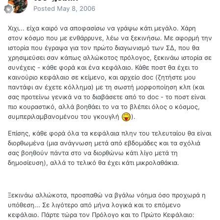
Posted
May 8, 2006
Χιχι... είχα καιρό να αποφασίσω να γράψω κάτι μεγάλο. Χάρη
στον κόσμο που με ενθάρρυνε, λέω να ξεκινήσω. Με αφορμή την
ιστορία που έγραψα για τον πρώτο διαγωνισμό των ΣΔ, που θα
χρησιμεύσει σαν κάπως αλλώκοτος πρόλογος, ξεκινάω ιστορία σε
συνέχεις - κάθε φορά και ένα κεφάλαιο. Κάθε ποστ θα έχει το
καινούριο κεφάλαιο σε κείμενο, και αρχείο doc (ζητήστε μου
παντάφι αν έχετε κόλλημα) με τη σωστή μορφοποίηση κλπ (και
σας προτείνω γενικά να το διαβάσετε από το doc - το ποστ είναι
πιο κουραστικό, αλλά βοηθάει το να το βλέπει όλος ο κόσμος,
συμπεριλαμβανομένου του γκουγλή
).
Επίσης, κάθε φορά όλα τα κεφάλαια πλην του τελευταίου θα είναι
διορθωμένα (μια ανάγνωση μετά από εβδομάδες και τα σχόλιά
σας βοηθούν πάντα στο να διορθώνω κάτι λίγο μετά τη
δημοσίευση), αλλά το τελικό θα έχει κάτι μικρολαθάκια.
Ξεκινάω αλλώκοτα, προσπαθώ να βγάλω νόημα όσο προχωρά η
υπόθεση... Σε λιγότερο από μήνα λογικά και το επόμενο
κεφάλαιο. Πάρτε τώρα τον Πρόλογο και το Πρώτο Κεφάλαιο: