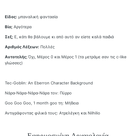
Είδος:
μπαναλική φαντασία
Βία;
Αργότερα
Σεξ;
Ε, κάτι θα βάλουμε κι από αυτό αν είστε καλά παιδιά
Αριθμός Λέξεων:
Πολλές
Αυτοτελής;
Όχι, Μέρος 0 και Μέρος 1 (τα μετράμε σαν τις c-like
γλώσσες)
Tec-Goblin: An Eberron Character Background
Νάρα-Νάρα-Νάρα-Νάρα τον: Πύρρο
Goo Goo Goo, 1 month goo τη: Μήδεια
Αντιγράφοντας φιλικά τους: Ατρελέγκη και Nilhilio
Εφηρμοσμένη Αρχαιολογία