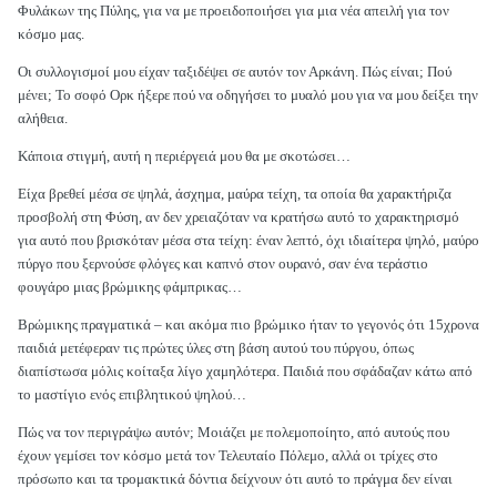
Φυλάκων της Πύλης, για να με προειδοποιήσει για μια νέα απειλή για τον
κόσμο μας.
Οι συλλογισμοί μου είχαν ταξιδέψει σε αυτόν τον Αρκάνη. Πώς είναι; Πού
μένει; Το σοφό Ορκ ήξερε πού να οδηγήσει το μυαλό μου για να μου δείξει την
αλήθεια.
Κάποια στιγμή, αυτή η περιέργειά μου θα με σκοτώσει…
Είχα βρεθεί μέσα σε ψηλά, άσχημα, μαύρα τείχη, τα οποία θα χαρακτήριζα
προσβολή στη Φύση, αν δεν χρειαζόταν να κρατήσω αυτό το χαρακτηρισμό
για αυτό που βρισκόταν μέσα στα τείχη: έναν λεπτό, όχι ιδιαίτερα ψηλό, μαύρο
πύργο που ξερνούσε φλόγες και καπνό στον ουρανό, σαν ένα τεράστιο
φουγάρο μιας βρώμικης φάμπρικας…
Βρώμικης πραγματικά – και ακόμα πιο βρώμικο ήταν το γεγονός ότι 15χρονα
παιδιά μετέφεραν τις πρώτες ύλες στη βάση αυτού του πύργου, όπως
διαπίστωσα μόλις κοίταξα λίγο χαμηλότερα. Παιδιά που σφάδαζαν κάτω από
το μαστίγιο ενός επιβλητικού ψηλού…
Πώς να τον περιγράψω αυτόν; Μοιάζει με πολεμοποίητο, από αυτούς που
έχουν γεμίσει τον κόσμο μετά τον Τελευταίο Πόλεμο, αλλά οι τρίχες στο
πρόσωπο και τα τρομακτικά δόντια δείχνουν ότι αυτό το πράγμα δεν είναι