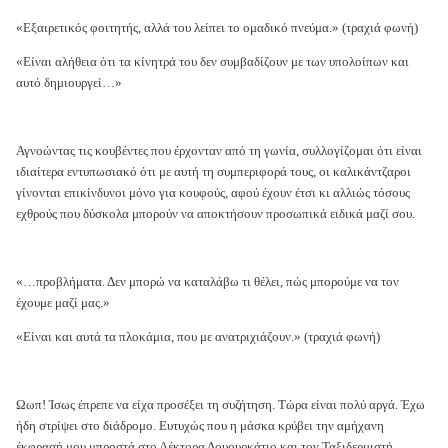
«Εξαιρετικός φοιτητής, αλλά του λείπει το ομαδικό πνεύμα.» (τραχιά φωνή)
«Είναι αλήθεια ότι τα κίνητρά του δεν συμβαδίζουν με των υπολοίπων και
αυτό δημιουργεί…»
Αγνοώντας τις κουβέντες που έρχονταν από τη γωνία, συλλογίζομαι ότι είναι
ιδιαίτερα εντυπωσιακό ότι με αυτή τη συμπεριφορά τους, οι καλικάντζαροι
γίνονται επικίνδυνοι μόνο για κουφούς, αφού έχουν έτσι κι αλλιώς τόσους
εχθρούς που δύσκολα μπορούν να αποκτήσουν προσωπικά ειδικά μαζί σου.
«…προβλήματα. Δεν μπορώ να καταλάβω τι θέλει, πώς μπορούμε να τον
έχουμε μαζί μας.»
«Είναι και αυτά τα πλοκάμια, που με ανατριχιάζουν.» (τραχιά φωνή)
Ωωπ! Ίσως έπρεπε να είχα προσέξει τη συζήτηση. Τώρα είναι πολύ αργά. Έχω
ήδη στρίψει στο διάδρομο. Ευτυχώς που η μάσκα κρύβει την αμήχανη
έκφρασή μου μπροστά στο Λέκτορα Δουουρκάτιο και τον Ταξιδερμιστή