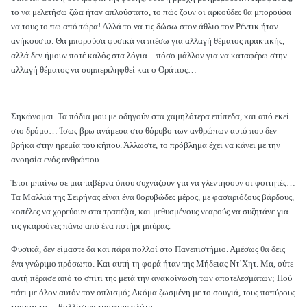
το να μελετήσω ζώα ήταν απλούστατο, το πώς ζουν οι αρκούδες θα μπορούσα
να τους το πω από τώρα! Αλλά το να τις δώσω στον άθλιο τον Ρέντικ ήταν
ανήκουστο. Θα μπορούσα φυσικά να πιέσω για αλλαγή θέματος πρακτικής,
αλλά δεν ήμουν ποτέ καλός στα λόγια – πόσο μάλλον για να καταφέρω στην
αλλαγή θέματος να συμπεριληφθεί και ο Οράτιος…
Σηκώνομαι. Τα πόδια μου με οδηγούν στα χαμηλότερα επίπεδα, και από εκεί
στο δρόμο… Ίσως βρω ανάμεσα στο θόρυβο των ανθρώπων αυτό που δεν
βρήκα στην ηρεμία του κήπου. Άλλωστε, το πρόβλημα έχει να κάνει με την
ανοησία ενός ανθρώπου…
Έτσι μπαίνω σε μια ταβέρνα όπου συχνάζουν για να γλεντήσουν οι φοιτητές…
Τα Μαλλιά της Σειρήνας είναι ένα θορυβώδες μέρος, με φασαριόζους βάρδους,
κοπέλες να χορεύουν στα τραπέζια, και μεθυσμένους νεαρούς να συζητάνε για
τις γκαρσόνες πάνω από ένα ποτήρι μπύρας.
Φυσικά, δεν είμαστε δα και πάρα πολλοί στο Πανεπιστήμιο. Αμέσως θα δεις
ένα γνώριμο πρόσωπο. Και αυτή τη φορά ήταν της Μήδειας Ντ’Χητ. Μα, ούτε
αυτή πέρασε από το σπίτι της μετά την ανακοίνωση των αποτελεσμάτων; Πού
πάει με όλον αυτόν τον οπλισμό; Ακόμα ζωσμένη με το σουγιά, τους παπύρους
της και τη… βαλλίστρα της στην πλάτη.