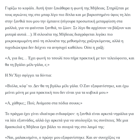
Γυρίζω το κεφάλι. Αυτή ήταν ξεκάθαρα η φωνή της Μήδειας. Στηρίζεται με
τους αγκώνες της στο μπαρ λίγο πιο δίπλα και με βαριεστημένο ύφος τη λέει
στην ξανθιά που μου την έμπαινε (σίγουρα προσωπική μεταμφίεση στα
μαλλιά, για να φαίνεται ξανθιά, το ζώον. Σε λίγο θα αρχίσουν να βάζουν και
μυτερά αυτιά…). Η σιλουέτα της Μήδειας διαγράφεται λιγάκι πιο
μικροκαμωμένη από τη σιλουέτα της μεθυσμένης χαζογκόμενας, αλλά η
τυχοδιώκτρια δεν δείχνει να ανησυχεί καθόλου. Ούτε η χαζή:
«Α, για δες… Έχει φωνή το τσουλί που πήρε πρακτική με τον τελειόφοιτο, και
θα τη βγάλει μέλι-γάλα, ε;»
Η Ντ’Χητ σφίγγει τα δόντια:
«Βιόλα, κόφ’ το. Δεν θα τη βγάλω μέλι γάλα. Ο Ζαν εξαφανίστηκε, και έχω
μείνει μόνη με μια πρακτική που δεν είναι για τα κυβικά μου.»
«Α, χάθηκε;; Πού; Ανάμεσα στα πόδια σουυυ;»
Το πράγμα έχει γίνει ιδιαίτερα ενδιαφέρον: η ξανθιά είναι αρκετά νηφάλια για
να λέει εξυπνάδες, αλλά όχι αρκετά για να υπολογίζει τις συνέπειες. Με μια
δρασκελιά η Μήδεια έχει βάλει το σουγιά της στο λαιμό της:
«Ναι, μαλακισμένο, ο πρώην μου εξαφανίστηκε. Και αν συνεχίζεις να