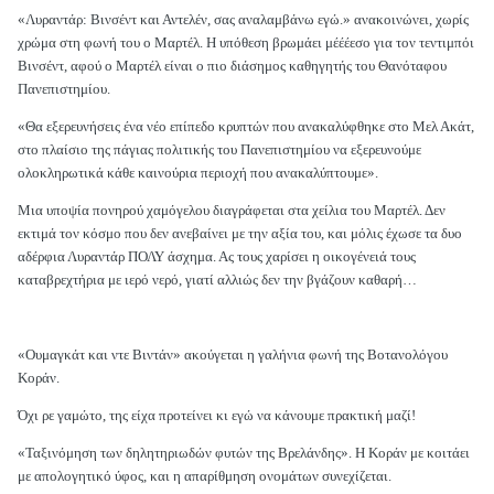
«Λυραντάρ: Βινσέντ και Αντελέν, σας αναλαμβάνω εγώ.» ανακοινώνει, χωρίς
χρώμα στη φωνή του ο Μαρτέλ. Η υπόθεση βρωμάει μέέέεσο για τον τεντιμπόι
Βινσέντ, αφού ο Μαρτέλ είναι ο πιο διάσημος καθηγητής του Θανόταφου
Πανεπιστημίου.
«Θα εξερευνήσεις ένα νέο επίπεδο κρυπτών που ανακαλύφθηκε στο Μελ Ακάτ,
στο πλαίσιο της πάγιας πολιτικής του Πανεπιστημίου να εξερευνούμε
ολοκληρωτικά κάθε καινούρια περιοχή που ανακαλύπτουμε».
Μια υποψία πονηρού χαμόγελου διαγράφεται στα χείλια του Μαρτέλ. Δεν
εκτιμά τον κόσμο που δεν ανεβαίνει με την αξία του, και μόλις έχωσε τα δυο
αδέρφια Λυραντάρ ΠΟΛΥ άσχημα. Ας τους χαρίσει η οικογένειά τους
καταβρεχτήρια με ιερό νερό, γιατί αλλιώς δεν την βγάζουν καθαρή…
«Ουμαγκάτ και ντε Βιντάν» ακούγεται η γαλήνια φωνή της Βοτανολόγου
Κοράν.
Όχι ρε γαμώτο, της είχα προτείνει κι εγώ να κάνουμε πρακτική μαζί!
«Ταξινόμηση των δηλητηριωδών φυτών της Βρελάνδης». Η Κοράν με κοιτάει
με απολογητικό ύφος, και η απαρίθμηση ονομάτων συνεχίζεται.