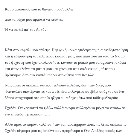
Και ο αφύσικος που το θάνατο προσβάλλει
από τα νύχια μου αρμόζει να πεθάνει
Ή να σωθεί απ’ τον Αρκάνη
Κάτι στο κεφάλι μου σάλεψε. Η ψυχική μου συγκέντρωση, η συνειδητοποίηση
και η εξερεύνηση του εσώτερου κόσμου μου, που απαιτούνται από το δρόμο
του ψυχιστή που έχω ακολουθήσει, κάνουν το μυαλό μου να αγρυπνεί ακόμα
και όταν κλείνω τα μάτια μου και χάνομαι στις σκέψεις μου, τότε που
βρίσκομαι όσο πιο κοντά μπορώ στον ύπνο των θνητών.
Ναι, αυτές οι σκέψεις, αυτές οι τελευταίες λέξεις, δεν ήταν δικές μου.
Φαντάζανε ακατέργαστες και ωμές, ένα μπλεγμένο κουβάρι σπάγκου σε ένα
δάσος στοχασμού στο οποίο ήξερα τι υπήρχε κάτω από κάθε φυλλαράκι.
Σχεδόν. Θα χρειαστεί να ψάξω πολλά ακόμα φυλλαράκια μέχρι να φτάσω σε
ένα επίπεδο της προκοπής…
Αλλά προς το παρόν, καλό θα ήταν να παρατηρήσω αυτές τις ξένες σκέψεις…
Σχεδόν σίγουρα μού τις έστελνε σαν προμήνυμα ο Ορκ Δρυΐδης σοφός των