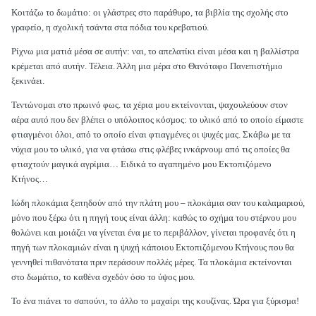
Κοιτάζω το δωμάτιο: οι γλάστρες στο παράθυρο, τα βιβλία της σχολής στο
γραφείο, η σχολική τσάντα στα πόδια του κρεβατιού.
Ρίχνω μια ματιά μέσα σε αυτήν: ναι, το απελατίκι είναι μέσα και η βαλλίστρα
κρέμεται από αυτήν. Τέλεια. Άλλη μια μέρα στο Θανόταφο Πανεπιστήμιο
ξεκινάει.
Τεντώνομαι στο πρωινό φως. τα χέρια μου εκτείνονται, ψαχουλεύουν στον
αέρα αυτό που δεν βλέπει ο υπόλοιπος κόσμος: το υλικό από το οποίο είμαστε
φτιαγμένοι όλοι, από το οποίο είναι φτιαγμένες οι ψυχές μας. Σκάβω με τα
νύχια μου το υλικό, για να φτάσω στις φλέβες ινκάρνουμ από τις οποίες θα
φτιαχτούν μαγικά αγρίμια… Ειδικά το αγαπημένο μου Εκτοπιζόμενο
Κτήνος…
Ιώδη πλοκάμια ξεπηδούν από την πλάτη μου – πλοκάμια σαν του καλαμαριού,
μόνο που ξέρω ότι η πηγή τους είναι άλλη: καθώς το σχήμα του στέρνου μου
θολώνει και μοιάζει να γίνεται ένα με το περιβάλλον, γίνεται προφανές ότι η
πηγή των πλοκαμιών είναι η ψυχή κάποιου Εκτοπιζόμενου Κτήνους που θα
γεννηθεί πιθανότατα πριν περάσουν πολλές μέρες. Τα πλοκάμια εκτείνονται
στο δωμάτιο, το καθένα σχεδόν όσο το ύψος μου.
Το ένα πιάνει το σαπούνι, το άλλο το μαχαίρι της κουζίνας. Ώρα για ξύρισμα!