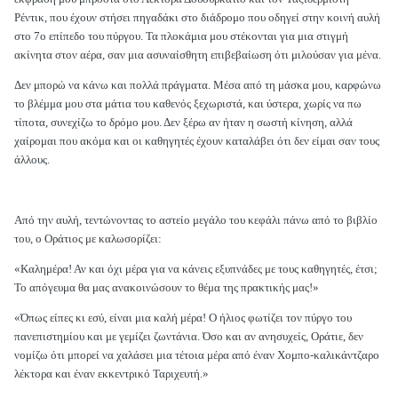
Ρέντικ, που έχουν στήσει πηγαδάκι στο διάδρομο που οδηγεί στην κοινή αυλή
στο 7ο επίπεδο του πύργου. Τα πλοκάμια μου στέκονται για μια στιγμή
ακίνητα στον αέρα, σαν μια ασυναίσθητη επιβεβαίωση ότι μιλούσαν για μένα.
Δεν μπορώ να κάνω και πολλά πράγματα. Μέσα από τη μάσκα μου, καρφώνω
το βλέμμα μου στα μάτια του καθενός ξεχωριστά, και ύστερα, χωρίς να πω
τίποτα, συνεχίζω το δρόμο μου. Δεν ξέρω αν ήταν η σωστή κίνηση, αλλά
χαίρομαι που ακόμα και οι καθηγητές έχουν καταλάβει ότι δεν είμαι σαν τους
άλλους.
Από την αυλή, τεντώνοντας το αστείο μεγάλο του κεφάλι πάνω από το βιβλίο
του, ο Οράτιος με καλωσορίζει:
«Καλημέρα! Αν και όχι μέρα για να κάνεις εξυπνάδες με τους καθηγητές, έτσι;
Το απόγευμα θα μας ανακοινώσουν το θέμα της πρακτικής μας!»
«Όπως είπες κι εσύ, είναι μια καλή μέρα! Ο ήλιος φωτίζει τον πύργο του
πανεπιστημίου και με γεμίζει ζωντάνια. Όσο και αν ανησυχείς, Οράτιε, δεν
νομίζω ότι μπορεί να χαλάσει μια τέτοια μέρα από έναν Χομπο-καλικάντζαρο
λέκτορα και έναν εκκεντρικό Ταριχευτή.»