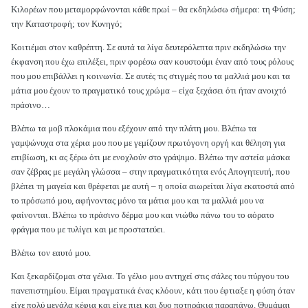
Κιλορέων που μεταμορφώνονται κάθε πρωί – θα εκδηλώσω σήμερα: τη Φύση;
την Καταστροφή; τον Κυνηγό;
Κοιτιέμαι στον καθρέπτη. Σε αυτά τα λίγα δευτερόλεπτα πριν εκδηλώσω την
έκφανση που έχω επιλέξει, πριν φορέσω σαν κουστούμι έναν από τους ρόλους
που μου επιβάλλει η κοινωνία. Σε αυτές τις στιγμές που τα μαλλιά μου και τα
μάτια μου έχουν το πραγματικό τους χρώμα – είχα ξεχάσει ότι ήταν ανοιχτό
πράσινο…
Βλέπω τα μοβ πλοκάμια που εξέχουν από την πλάτη μου. Βλέπω τα
γαμψώνυχα στα χέρια μου που με γεμίζουν πρωτόγονη οργή και θέληση για
επιβίωση, κι ας ξέρω ότι με ενοχλούν στο γράψιμο. Βλέπω την αστεία μάσκα
σαν ζέβρας με μεγάλη γλώσσα – στην πραγματικότητα ενός Απογητευτή, που
βλέπει τη μαγεία και θρέφεται με αυτή – η οποία αιωρείται λίγα εκατοστά από
το πρόσωπό μου, αφήνοντας μόνο τα μάτια μου και τα μαλλιά μου να
φαίνονται. Βλέπω το πράσινο δέρμα μου και νιώθω πάνω του το αόρατο
φράγμα που με τυλίγει και με προστατεύει.
Βλέπω τον εαυτό μου.
Και ξεκαρδίζομαι στα γέλια. Το γέλιο μου αντηχεί στις σάλες του πύργου του
πανεπιστημίου. Είμαι πραγματικά ένας κλόουν, κάτι που έφτιαξε η φύση όταν
είχε πολύ μεγάλα κέφια και είχε πιει και δυο ποτηράκια παραπάνω. Θυμάμαι