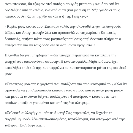
ανακατεύεσαι, θα εξαφανιστεί αυτός ο σουγιάς μέσα σου, και όσο εσύ θα
ουρλιάζεις από τον πόνο, ένα από αυτά (και με αυτή τη λέξη χαϊδεύει τους
παπύρους στη ζώνη της) θα σε κάνει ψητή. Γκέγκεν;»
«Κυρίες μου, κυρίες μου! Σας παρακαλώ, μην σκοτωθείτε για τις διαφορές
ζέβρας και Απογητευτή!» λέω και προσπαθώ να τις χωρίσω «Και εσείς,
δεσποινίς, αφήστε κάτω τους μαγικούς παπύρους σας! Δεν τους πλήρωσε ο
πατέρα σας για να τους ξοδεύετε σε ασήμαντα πράγματα!»
Η ξανθιά δείχνει μπερδεμένη – δεν υπάρχει περίπτωση να κατάλαβε την
μπηχτή που απευθυνόταν σε αυτήν. Η καστανομάλλα Μήδεια όμως, έχει
καταλάβει τη δικιά της, και καρφώνει τα καστανοπράσινα μάτια της στα δικά
μου:
«Ο πατέρας μου σας ευχαριστεί που νοιάζεστε για τα οικονομικά του, αλλά θα
φροντίσω να χρησιμοποιήσω κάποιον από αυτούς που έφτιαξα μόνη μου.»
και με αυτά τα λόγια δείχνει τουλάχιστον 4 παπύρους – κάποιοι εκ των
οποίων μοιάζουν γραμμένοι και από τις δυο πλευρές...
«Σεβαστή συλλογή για μαθητευόμενη! Σας παρακαλώ, να δεχτείτε τη
συγγνώμη μου!» λέω εντυπωσιασμένος, υποκλίνομαι, και αποχωρώ από την
ταβέρνα. Έτσι ξαφνικά…