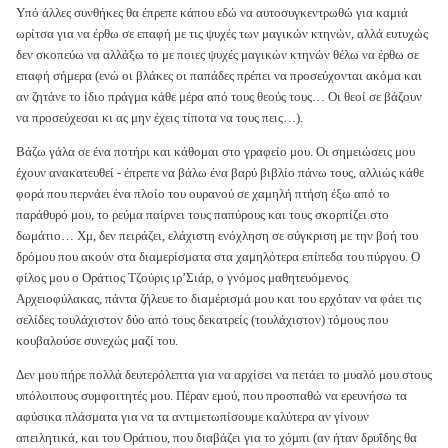
Υπό άλλες συνθήκες θα έπρεπε κάπου εδώ να αυτοσυγκεντρωθώ για καμιά
ωρίτσα για να έρθω σε επαφή με τις ψυχές των μαγικών κτηνών, αλλά ευτυχώς
δεν σκοπεύω να αλλάξω το με ποιες ψυχές μαγικών κτηνών θέλω να έρθω σε
επαφή σήμερα (ενώ οι βλάκες οι παπάδες πρέπει να προσεύχονται ακόμα και
αν ζητάνε το ίδιο πράγμα κάθε μέρα από τους θεούς τους… Οι θεοί σε βάζουν
να προσεύχεσαι κι ας μην έχεις τίποτα να τους πεις…).
Βάζω γάλα σε ένα ποτήρι και κάθομαι στο γραφείο μου. Οι σημειώσεις μου
έχουν ανακατευθεί - έπρεπε να βάλω ένα βαρύ βιβλίο πάνω τους, αλλιώς κάθε
φορά που περνάει ένα πλοίο του ουρανού σε χαμηλή πτήση έξω από το
παράθυρό μου, το ρεύμα παίρνει τους παπύρους και τους σκορπίζει στο
δωμάτιο… Χμ, δεν πειράζει, ελάχιστη ενόχληση σε σύγκριση με την βοή του
δρόμου που ακούν στα διαμερίσματα στα χαμηλότερα επίπεδα του πύργου. Ο
φίλος μου ο Οράτιος Τζούρις ιρ’Σιάρ, ο γνόμος μαθητευόμενος
Αρχειοφύλακας, πάντα ζήλευε το διαμέρισμά μου και του ερχόταν να φάει τις
σελίδες τουλάχιστον δύο από τους δεκατρείς (τουλάχιστον) τόμους που
κουβαλούσε συνεχώς μαζί του.
Δεν μου πήρε πολλά δευτερόλεπτα για να αρχίσει να πετάει το μυαλό μου στους
υπόλοιπους συμφοιτητές μου. Πέραν εμού, που προσπαθώ να ερευνήσω τα
αφύσικα πλάσματα για να τα αντιμετωπίσουμε καλύτερα αν γίνουν
απειλητικά, και του Οράτιου, που διαβάζει για το χόμπι (αν ήταν δρυΐδης θα