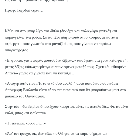
Πφφφ. Τυχοδιώκτρια…
Κάθομαι στο μπαρ λίγο πιο δίπλα (δεν έχει και πολύ χώρο γενικά) και
παραγγέλνω ένα ρούμι. Σκέτο. Συνειδητοποιώ ότι ο κόσμος με κοιτάει
περίεργα – ούτε γνωστός στο μαγαζί είμαι, ούτε γίνεται να περάσω
απαρατήρητος…
«Ε, φρικιό, γιατί φοράς μουτσούνα ζέβρας;» ακούγεται μια γυναικεία φωνή,
με τις λέξεις κάπως περίεργα συντονισμένες μεταξύ τους. Σχετικά μεθυσμένη.
Απαντώ χωρίς να γυρίσω καν να κοιτάξω…
«Απογητευτής είναι. Ή το δικό σου μυαλό ή αυτό αυτού που σου κάνει
Απόκρυφη Βιολογία είναι τόσο εντυπωσιακό που θα μπορούσε να μπει στο
μουσείο του Θανόταφου.
Στην τόση-δα βιτρίνα όπου έχουν καρφιτσωμένες τις πεταλούδες. Φωτισμένο
καλά, μπας και φαίνεται»
«Τι είπες ρε, κουραμπ…»
«Άσ’ τον ήσυχο, οκ; Δεν θέλω πολλά για να τα πάρω σήμερα…»