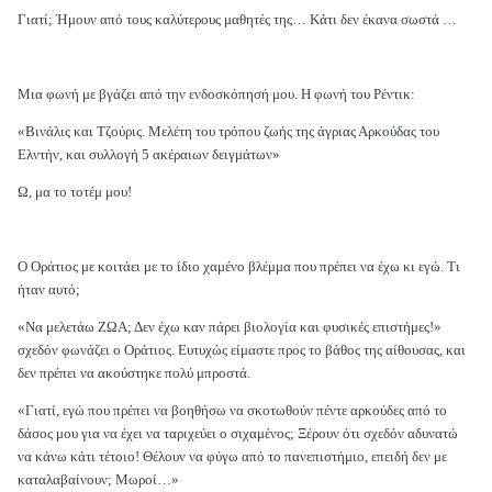
Γιατί; Ήμουν από τους καλύτερους μαθητές της… Κάτι δεν έκανα σωστά …
Μια φωνή με βγάζει από την ενδοσκόπησή μου. Η φωνή του Ρέντικ:
«Βινάλις και Τζούρις. Μελέτη του τρόπου ζωής της άγριας Αρκούδας του
Ελντήν, και συλλογή 5 ακέραιων δειγμάτων»
Ω, μα το τοτέμ μου!
Ο Οράτιος με κοιτάει με το ίδιο χαμένο βλέμμα που πρέπει να έχω κι εγώ. Τι
ήταν αυτό;
«Να μελετάω ΖΩΑ; Δεν έχω καν πάρει βιολογία και φυσικές επιστήμες!»
σχεδόν φωνάζει ο Οράτιος. Ευτυχώς είμαστε προς το βάθος της αίθουσας, και
δεν πρέπει να ακούστηκε πολύ μπροστά.
«Γιατί, εγώ που πρέπει να βοηθήσω να σκοτωθούν πέντε αρκούδες από το
δάσος μου για να έχει να ταριχεύει ο σιχαμένος; Ξέρουν ότι σχεδόν αδυνατώ
να κάνω κάτι τέτοιο! Θέλουν να φύγω από το πανεπιστήμιο, επειδή δεν με
καταλαβαίνουν; Μωροί…»