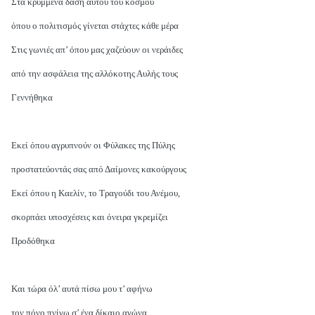
Στα κρυμμένα δάση αυτού του κόσμου
όπου ο πολιτισμός γίνεται στάχτες κάθε μέρα
Στις γωνιές απ’ όπου μας χαζεύουν οι νεράιδες
από την ασφάλεια της αλλόκοτης Αυλής τους
Γεννήθηκα
Εκεί όπου αγρυπνούν οι Φύλακες της Πύλης
προστατεύοντάς σας από Δαίμονες κακούργους
Εκεί όπου η Καελίν, το Τραγούδι του Ανέμου,
σκορπάει υποσχέσεις και όνειρα γκρεμίζει
Προδόθηκα
Και τώρα όλ’ αυτά πίσω μου τ’ αφήνω
τον πόνο πνίγω σ’ ένα δίκαιο αγώνα