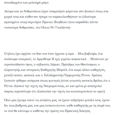
σπουδαγμένο και μελετηρό μάγο.
Ακόμα και τα Ανθρωπάκια είχαν σταματήσει φέρονται σαν βοσκοί όπως στα
χωριά τους και κάθονταν ήσυχα να παρακολουθήσουν το (ιδιαίτερα
αγαπημένο τους) σεμινάριο Πρώτων Βοηθειών (που παραδίδει πάντα
νοσοκόμα Ανθρωπάκι, του Οίκου Ντ’ Γκαλάντα).
Ο ήλιος έχει αρχίσει να δύει πια όταν έρχεται η ώρα… Μια βαβούρα, ένα
σούσουρο επικρατεί, το Αμφιθέτρο Β έχει γεμίσει ασφυκτικά… Μπαίνουν με
περισπούδαστο ύφος, ο σεβαστός Λάριαν, Πρόεδρος του Θανόταφου, ο
εξερευνητής και ιστορικός Καθηγητής Μαρτέλ, ένα σωρό άλλοι καθηγητές,
μεταξύ αυτών, φυσικά, και ο Ταξιδερμιστής/Ταρριχευτής Ρέντικ. Αμέσως
ξεσπούν ψίθυροι ανάμεσα στους φοιτητές (είναι γνωστός αστικός θρύλος ότι ο
Ρέντικ εξασκεί την τέχνη της Νεκρομαντείας, αν και εμένα με απασχολεί
σαφώς περισσότερο ότι εξασκούσε την τέχνη του κουτσομπολιού το πρωί).
Όλοι μας έχουμε κάνει τις αιτήσεις μας, τα έχουν συζητήσει μεταξύ τους, έχουν
δει τους βαθμούς μας, και μας ανακοινώνουν, κάθε καθηγητής με τη σειρά του,
το πού θα κάνουμε ο καθένας την πρώτη του Πρακτική Άσκηση.