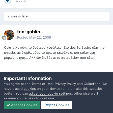
Quote
2 weeks later...
tec-goblin
Posted
May 22, 2006
Ορίστε λοιπόν, το δεύτερο κεφάλαιο. Στο doc θα βρείτε όλη την
ιστορία, με διορθωμένο το πρώτο κεφάλαιο, και καλύτερη
μορφοποίηση... Αλλιώς διαβάστε το κατευθείαν από εδώ...
Είδος:
Ρουτινική φαντασία
Important Information
Βία:
Επιτέλους ναι
You agree to the
Terms of Use
,
Privacy Policy
and
Guidelines
. We
have placed
cookies
on your device to help make this website
Σεξ:
Θα δείξει
better. You can
adjust your cookie settings
, otherwise we'll
assume you're okay to continue..
Remember, Remember, the 11th of April
Accept Cookies
Reject Cookies