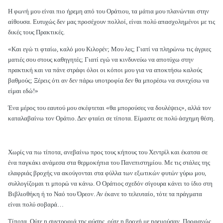
Η φωνή μου είναι πιο ήρεμη από του Οράτιου, τα μάτια μου πλανώνται στην
αίθουσα. Ευτυχώς δεν μας προσέχουν πολλοί, είναι πολύ απασχολημένοι με τις
δικές τους Πρακτικές.
«Και εγώ τι φταίω, καλό μου Κιλορέν; Μου λες; Γιατί να πληρώνω τις άγριες
ματιές σου στους καθηγητές; Γιατί εγώ να κινδυνεύω να αποτύχω στην
πρακτική και να πάνε στράφι όλοι οι κόποι μου για να αποκτήσω καλούς
βαθμούς; Ξέρεις ότι αν δεν πάρω υποτροφία δεν θα μπορέσω να συνεχίσω να
είμαι εδώ!»
Ένα μέρος του εαυτού μου σκέφτεται «θα μπορούσες να δουλέψεις», αλλά τον
καταλαβαίνω τον Οράτιο. Δεν φταίει σε τίποτα. Είμαστε σε πολύ άσχημη θέση.
Χωρίς να πω τίποτα, ανεβαίνω προς τους κήπους του Χεντρίλ και έκατσα σε
ένα παγκάκι ανάμεσα στα θερμοκήπια του Πανεπιστημίου. Με τις στάλες της
ελαφριάς βροχής να ακούγονται στα φύλλα των εξωτικών φυτών γύρω μου,
συλλογίζομαι τι μπορώ να κάνω. Ο Οράτιος σχεδόν σίγουρα κάνει το ίδιο στη
Βιβλιοθήκη ή το Ναό του Όρεον. Αν έκανε το τελευταίο, τότε τα πράγματα
είναι πολύ σοβαρά…
Τίποτα. Ούτε η συντροφιά της φύσης, ούτε η βροχή με ηρεμούσαν. Προφανώς,