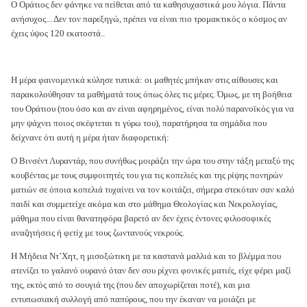
Ο Οράτιος δεν φάνηκε να πείθεται από τα καθησυχαστικά μου λόγια. Πάντα
ανήσυχος... Δεν τον παρεξηγώ, πρέπει να είναι πιο τρομακτικός ο κόσμος αν
έχεις ύψος 120 εκατοστά..
Η μέρα φαινομενικά κύλησε τυπικά: οι μαθητές μπήκαν στις αίθουσες και
παρακολούθησαν τα μαθήματά τους όπως όλες τις μέρες. Όμως, με τη βοήθεια
του Οράτιου (που όσο και αν είναι αφηρημένος, είναι πολύ παρανοϊκός για να
μην ψάχνει ποιος σκέφτεται τι γύρω του), παρατήρησα τα σημάδια που
δείχνανε ότι αυτή η μέρα ήταν διαφορετική:
Ο Βινσέντ Λυραντάρ, που συνήθως μοιράζει την ώρα του στην τάξη μεταξύ της
κουβέντας με τους συμφοιτητές του για τις κοπελιές και της ρίψης πονηρών
ματιών σε όποια κοπελιά τυχαίνει να τον κοιτάζει, σήμερα στεκόταν σαν καλό
παιδί και συμμετείχε ακόμα και στο μάθημα Θεολογίας και Νεκρολογίας,
μάθημα που είναι θανατηφόρα βαρετό αν δεν έχεις έντονες φιλοσοφικές
αναζητήσεις ή φετίχ με τους ζωντανούς νεκρούς.
Η Μήδεια Ντ’Χητ, η μισοξώτικη με τα καστανά μαλλιά και το βλέμμα που
ατενίζει το γαλανό ουρανό όταν δεν σου ρίχνει φονικές ματιές, είχε φέρει μαζί
της, εκτός από το σουγιά της (που δεν αποχωρίζεται ποτέ), και μια
εντυπωσιακή συλλογή από παπύρους, που την έκαναν να μοιάζει με