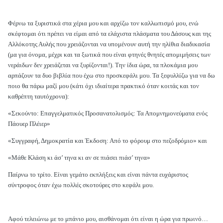
Φέρνω τα ξυριστικά στα χέρια μου και αρχίζω τον καλλωπισμό μου, ενώ
σκέφτομαι ότι πρέπει να είμαι από τα ελάχιστα πλάσματα του Δάσους και της
Αλλόκοτης Αυλής που χρειάζονται να υπομένουν αυτή την ηλίθια διαδικασία
(μα για όνομα, μέχρι και τα ξωτικά που είναι φτηνές θνητές απομιμήσεις των
νεράιδων δεν χρειάζεται να ξυρίζονται!). Την ίδια ώρα, τα πλοκάμια μου
αρπάζουν τα δυο βιβλία που έχω στο προσκεφάλι μου. Τα ξεφυλλίζω για να δω
ποιο θα πάρω μαζί μου (κάτι όχι ιδιαίτερα πρακτικό όταν κοιτάς και τον
καθρέπτη ταυτόχρονα):
«Σεκούντο: Επαγγελματικός Προσανατολισμός: Τα Απομνημονεύματα ενός
Πάουερ Πλέιερ»
«Συγγραφή, Δημοκρατία και Έκδοση: Από το φόρουμ στο πεζοδρόμιο» και
«Μάθε Κλάση κι άσ’ τηνα κι αν σε πιάσει πιάσ’ τηνα»
Παίρνω το τρίτο. Είναι γεμάτο εκπλήξεις και είναι πάντα ευχάριστος
σύντροφος όταν έχω πολλές σκοτούρες στο κεφάλι μου.
Αφού τελειώνω με το μπάνιο μου, αισθάνομαι ότι είναι η ώρα για πρωινό…