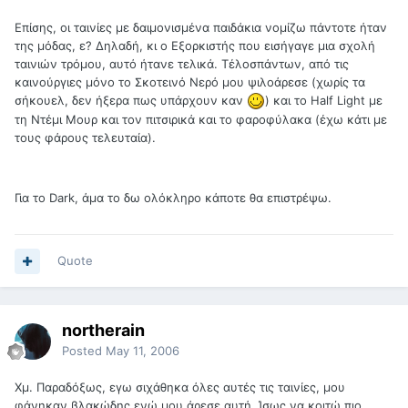
Επίσης, οι ταινίες με δαιμονισμένα παιδάκια νομίζω πάντοτε ήταν
της μόδας, ε? Δηλαδή, κι ο Εξορκιστής που εισήγαγε μια σχολή
ταινιών τρόμου, αυτό ήτανε τελικά. Τέλοσπάντων, από τις
καινούργιες μόνο το Σκοτεινό Νερό μου ψιλοάρεσε (χωρίς τα
σήκουελ, δεν ήξερα πως υπάρχουν καν
) και το Half Light με
τη Ντέμι Μουρ και τον πιτσιρικά και το φαροφύλακα (έχω κάτι με
τους φάρους τελευταία).
Για το Dark, άμα το δω ολόκληρο κάποτε θα επιστρέψω.
Quote
northerain
Posted
May 11, 2006
Χμ. Παραδόξως, εγω σιχάθηκα όλες αυτές τις ταινίες, μου
φάνηκαν βλακώδης ενώ μου άρεσε αυτή. Ίσως να κοιτώ πιο