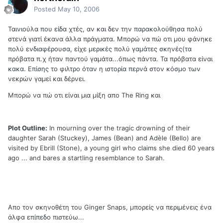
Posted
May 10, 2006
Ταινιούλα που είδα χτές, αν και δεν την παρακολούθησα πολύ
στενά γιατί έκανα άλλα πράγματα. Μπορώ να πώ οτι μου φάνηκε
πολύ ενδιαφέρουσα, είχε μερικές πολύ γαμάτες σκηνές(τα
πρόβατα π.χ ήταν παντού γαμάτα...όπως πάντα. Τα πρόβατα είναι
κακα. Επίσης το φιλτρο όταν η ιστορία περνά στον κόσμο των
νεκρών γαμεί και δέρνει.
Μπορώ να πώ οτι είναι μια μίξη απο The Ring και
Plot Outline:
In mourning over the tragic drowning of their
daughter Sarah (Stuckey), James (Bean) and Adèle (Bello) are
visited by Ebrill (Stone), a young girl who claims she died 60 years
ago ... and bares a startling resemblance to Sarah.
Απο τον σκηνοθέτη του Ginger Snaps, μπορείς να περιμένεις ένα
άλφα επίπεδο πιστεύω...