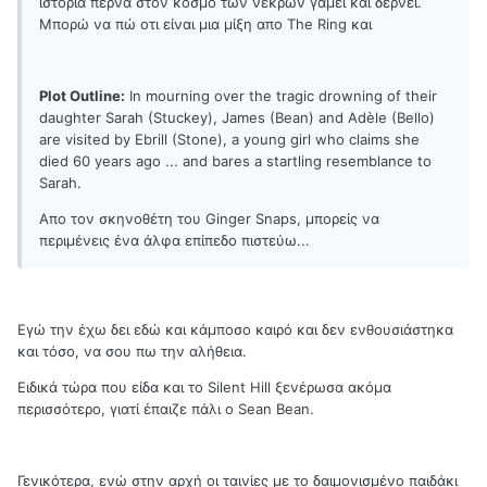
ιστορία περνά στον κόσμο των νεκρών γαμεί και δέρνει.
Μπορώ να πώ οτι είναι μια μίξη απο The Ring και
Plot Outline:
In mourning over the tragic drowning of their
daughter Sarah (Stuckey), James (Bean) and Adèle (Bello)
are visited by Ebrill (Stone), a young girl who claims she
died 60 years ago ... and bares a startling resemblance to
Sarah.
Απο τον σκηνοθέτη του Ginger Snaps, μπορείς να
περιμένεις ένα άλφα επίπεδο πιστεύω...
Εγώ την έχω δει εδώ και κάμποσο καιρό και δεν ενθουσιάστηκα
και τόσο, να σου πω την αλήθεια.
Ειδικά τώρα που είδα και το Silent Hill ξενέρωσα ακόμα
περισσότερο, γιατί έπαιζε πάλι ο Sean Bean.
Γενικότερα, ενώ στην αρχή οι ταινίες με το δαιμονισμένο παιδάκι