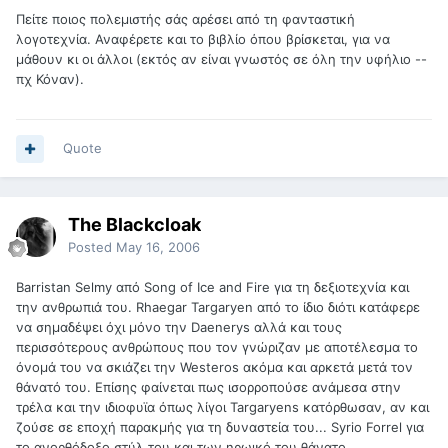
Πείτε ποιος πολεμιστής σάς αρέσει από τη φανταστική
λογοτεχνία. Αναφέρετε και το βιβλίο όπου βρίσκεται, για να
μάθουν κι οι άλλοι (εκτός αν είναι γνωστός σε όλη την υφήλιο --
πχ Κόναν).
Quote
The Blackcloak
Posted
May 16, 2006
Barristan Selmy από Song of Ice and Fire για τη δεξιοτεχνία και
την ανθρωπιά του. Rhaegar Targaryen από το ίδιο διότι κατάφερε
να σημαδέψει όχι μόνο την Daenerys αλλά και τους
περισσότερους ανθρώπους που τον γνώριζαν με αποτέλεσμα το
όνομά του να σκιάζει την Westeros ακόμα και αρκετά μετά τον
θάνατό του. Επίσης φαίνεται πως ισορροπούσε ανάμεσα στην
τρέλα και την ιδιοφυϊα όπως λίγοι Targaryens κατόρθωσαν, αν και
ζούσε σε εποχή παρακμής για τη δυναστεία του... Syrio Forrel για
το ανορθόδοξο στύλ του και των ηρωικό του θάνατο.