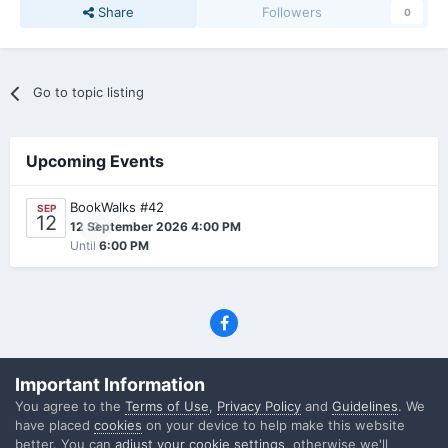
Share
Followers
0
Go to topic listing
Upcoming Events
BookWalks #42
SEP
12
0
12 September 2026 4:00 PM
Until
6:00 PM
Privacy Policy
Contact Us
Cookies
Important Information
(C) SFF.gr, All rights reserved
You agree to the
Terms of Use
,
Privacy Policy
and
Guidelines
. We
Powered by Invision Community
have placed
cookies
on your device to help make this website
better. You can
adjust your cookie settings
, otherwise we'll