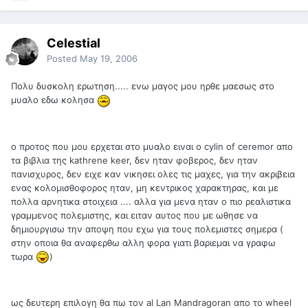
Celestial
Posted
May 19, 2006
Πολυ δυσκολη ερωτηση..... ενω μαγος μου ηρθε μαεσως στο
μυαλο εδω κολησα
ο προτος που μου ερχεται στο μυαλο ειναι ο cylin of ceremor απο
τα βιβλια της kathrene keer, δεν ηταν φοβερος, δεν ηταν
πανισχυρος, δεν ειχε καν νικησει ολες τις μαχες, για την ακριβεια
ενας κολομισθοφορος ηταν, μη κεντρικος χαρακτηρας, και με
πολλα αρνητικα στοιχεια .... αλλα για μενα ηταν ο πιο ρεαλιστικα
γραμμενος πολεμιστης, και ειταν αυτος που με ωθησε να
δημιουργισω την αποψη που εχω για τους πολεμιστες σημερα (
στην οποια θα αναφερθω αλλη φορα γιατι βαριεμαι να γραφω
τωρα
)
ως δευτερη επιλογη θα πω τον al Lan Mandragoran απο το wheel