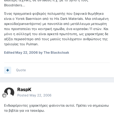
ιδιαίτερη τεχνική, σε αντίθεση π.χ. με το Syrio ή τους
Bloodriders...
Ένας πραγματικά φοβερός πολεμιστής που ξαφνικά θυμήθηκα
είναι ο Yorek Baernison από το His Dark Materials. Μια οπλισμένη
αρκούδα(panserbjorne) με πανοπλία από μετάλλευμα μετεωρίτη
που προστατεύει την κεντρική ηρωίδα, ένα κοριτσάκι 11 ετών. Και
μόνο η σύλληψή του είναι αρκετά πρωτότυπη, ως χαρακτήρας δε
αξίζει περισσότερο από τους μισούς τουλάχιστον ανθρώπους της
τριλογίας του Pulman.
Edited
May 22, 2006
by The Blackcloak
Quote
RaspK
Posted
May 22, 2006
Ενδιαφέροντες χαρακτήρες φαίνονται αυτοί. Πρέπει να σημειώσω
τα βιβλία για να τσεκάρω.