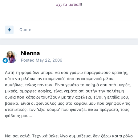
οχι τα μάτια!!
!
Quote
Nienna
Posted
May 22, 2006
Αυτή τη φορά δεν μπορώ να σου γράψω παραγράφους κριτικής,
ούτε να μιλήσω 'αντικειμενικά', όσο αντικειμενικά μιλάω
συνήθως, τέλος πάντων. Είναι γεμάτο το ποίημά σου από μικρές,
μικρές, όμορφες σοφίες, είναι γεμάτο απ' αυτήν την πολύτιμη
ουσία που κάποιοι ταυτίζουν με την αφέλεια, είναι η ελπίδα μου,
βασικά. Είναι οι φωνούλες μες στο κεφάλι μου που αψηφούν τις
στατιστικές, τον 'έξω κόσμο' που φωνάζει πικρά πράγματα, τους
φόβους μου...
Να 'σαι καλά. Τεχνικά θέλει λίγο συμμάζεμα, δεν ξέρω και τι ρόλο