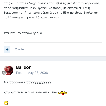
παίζουν αυτά τα διαχωριστικά που έβαλες μεταξύ των στροφών,
αλλά νοηματικά με εκφράζει, να πάρει, με εκφράζει, και ή
ξεμωράθηκα, ή τα προηγούμενά μου ταξίδια με είχαν βγάλει σε
πολύ ανοιχτές, μα πολύ κρύες ακτες.
Σταματώ το παραλλήρημα.
Quote
Balidor
Posted
May 23, 2006
Ααααααααααααααχχχχχχχχχχχ
χαιρομαι που ακουω αυτα απο σένα